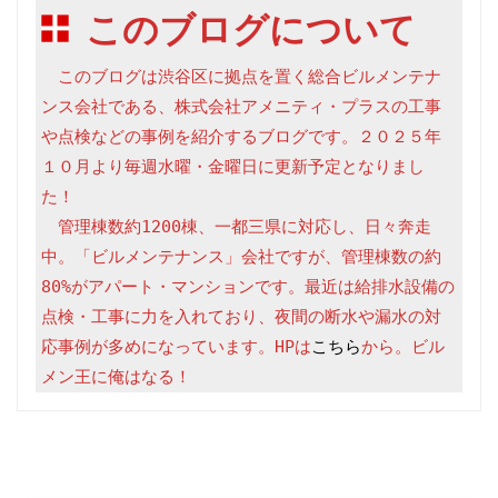
このブログについて
　このブログは渋谷区に拠点を置く総合ビルメンテナ
ンス会社である、株式会社アメニティ・プラスの工事
や点検などの事例を紹介するブログです。２０２５年
１０月より毎週水曜・金曜日に更新予定となりまし
た！

　管理棟数約1200棟、一都三県に対応し、日々奔走
中。「ビルメンテナンス」会社ですが、管理棟数の約
80%がアパート・マンションです。最近は給排水設備の
点検・工事に力を入れており、夜間の断水や漏水の対
応事例が多めになっています。HPは
こちら
から。ビル
メン王に俺はなる！