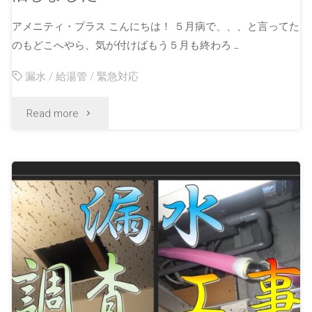
アメニティ・プラス こんにちは！ ５月病で、、、と言ってた
のもどこへやら、気が付けばもう５月も終わろ …
漏水
/
給湯管
/
緊急対応
Read more