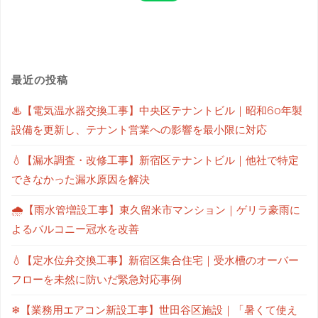
最近の投稿
♨【電気温水器交換工事】中央区テナントビル｜昭和60年製
設備を更新し、テナント営業への影響を最小限に対応
💧【漏水調査・改修工事】新宿区テナントビル｜他社で特定
できなかった漏水原因を解決
🌧【雨水管増設工事】東久留米市マンション｜ゲリラ豪雨に
よるバルコニー冠水を改善
💧【定水位弁交換工事】新宿区集合住宅｜受水槽のオーバー
フローを未然に防いだ緊急対応事例
❄【業務用エアコン新設工事】世田谷区施設｜「暑くて使え