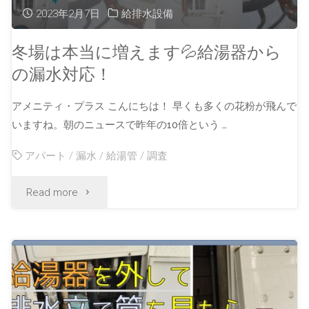
2023年2月7日
給排水設備
冬場は本当に増えます💦給湯器から
の漏水対応！
アメニティ・プラス こんにちは！ 早くも多くの花粉が飛んで
いますね。朝のニュースで昨年の10倍という …
アパート
/
漏水
/
給湯管
/
調査
Read more