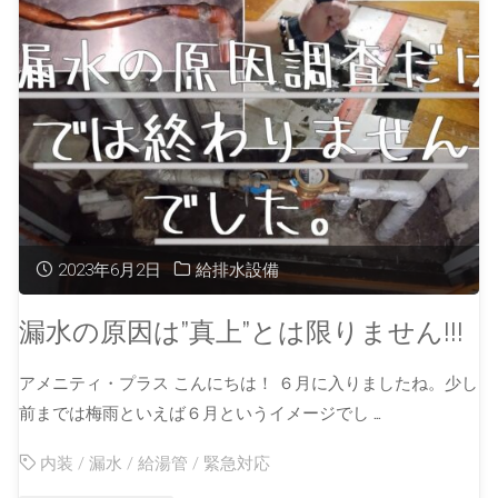
2023年6月2日
給排水設備
漏水の原因は”真上”とは限りません!!!
アメニティ・プラス こんにちは！ ６月に入りましたね。少し
前までは梅雨といえば６月というイメージでし …
内装
/
漏水
/
給湯管
/
緊急対応