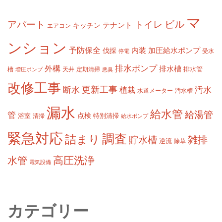
マ
ビル
アパート
トイレ
テナント
キッチン
エアコン
ンション
予防保全
内装
加圧給水ポンプ
伐採
受水
停電
排水ポンプ
外構
排水槽
槽
定期清掃
排水管
増圧ポンプ
天井
悪臭
改修工事
更新工事
断水
汚水
植栽
水道メーター
汚水槽
漏水
給水管
給湯管
管
浴室
点検
清掃
特別清掃
給水ポンプ
緊急対応
調査
詰まり
雑排
貯水槽
逆流
除草
高圧洗浄
水管
電気設備
カテゴリー