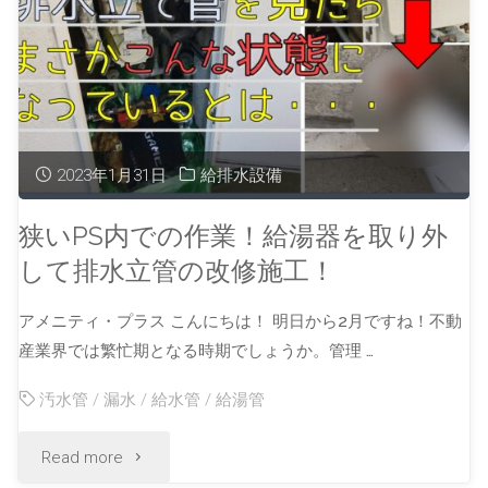
2023年1月31日
給排水設備
狭いPS内での作業！給湯器を取り外
して排水立管の改修施工！
アメニティ・プラス こんにちは！ 明日から2月ですね！不動
産業界では繁忙期となる時期でしょうか。管理 …
汚水管
/
漏水
/
給水管
/
給湯管
Read more