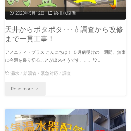
2023年5月12日
給排水設備
天井からポタポタ･･･💧調査から改修
まで一貫工事！
アメニティ・プラス こんにちは！ ５月病明けの一週間、無事
に今週を乗り切ることが出来そうです。。。設 …
漏水
/
給湯管
/
緊急対応
/
調査
Read more