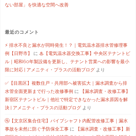
ない部屋」を快適な空間へ改善
最近のコメント
⚡ 排水不良と漏水が同時発生！？｜電気温水器排水管修理事
例【日野市】
に
♨【電気温水器交換工事】中央区テナントビ
ル｜昭和60年製設備を更新し、テナント営業への影響を最小
限に対応 | アメニティ・プラスの活動ブログ
より
✅【目黒区】複数住戸・共用部へ被害拡大｜漏水調査から排
水管全面更新まで行った改修事例
に
【漏水調査・改修工事】
新宿区テナントビル｜他社で特定できなかった漏水原因を解
決 | アメニティ・プラスの活動ブログ
より
🚰【文京区集合住宅】パイプシャフト内配管改修工事｜漏水
事故を未然に防ぐ予防保全工事
に
【漏水調査・改修工事】新