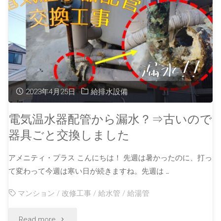
2023年4月25日
給排水設備
電気温水器配管から漏水？⇒古いので
器具ごと交換しました
アメニティ・プラス こんにちは！ 先週は暑かったのに、打っ
て変わって今週は寒い日が続きますね。先週は …
マンション
/
改修工事
/
給水管
/
給湯管
Read more