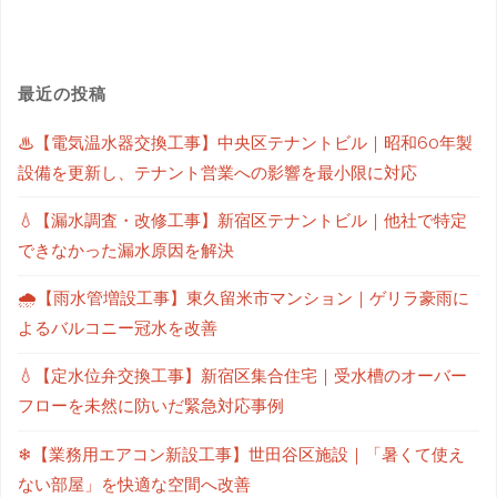
最近の投稿
♨【電気温水器交換工事】中央区テナントビル｜昭和60年製
設備を更新し、テナント営業への影響を最小限に対応
💧【漏水調査・改修工事】新宿区テナントビル｜他社で特定
できなかった漏水原因を解決
🌧【雨水管増設工事】東久留米市マンション｜ゲリラ豪雨に
よるバルコニー冠水を改善
💧【定水位弁交換工事】新宿区集合住宅｜受水槽のオーバー
フローを未然に防いだ緊急対応事例
❄【業務用エアコン新設工事】世田谷区施設｜「暑くて使え
ない部屋」を快適な空間へ改善