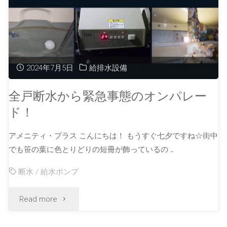
2024年7月5日
給排水設備
全戸断水から緊急事態のオンパレー
ド！
アメニティ・プラス こんにちは！ もうすぐ七夕ですね☆街中
でも笹の葉に色とりどりの短冊が飾っているの …
断水
/
給水ポンプ
Read more