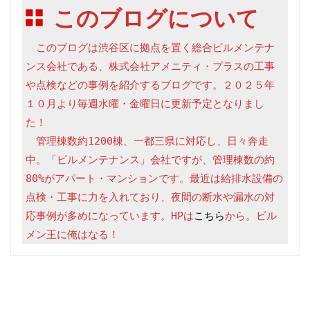
このブログについて
　このブログは渋谷区に拠点を置く総合ビルメンテナ
ンス会社である、株式会社アメニティ・プラスの工事
や点検などの事例を紹介するブログです。２０２５年
１０月より毎週水曜・金曜日に更新予定となりまし
た！

　管理棟数約1200棟、一都三県に対応し、日々奔走
中。「ビルメンテナンス」会社ですが、管理棟数の約
80%がアパート・マンションです。最近は給排水設備の
点検・工事に力を入れており、夜間の断水や漏水の対
応事例が多めになっています。HPは
こちら
から。ビル
メン王に俺はなる！