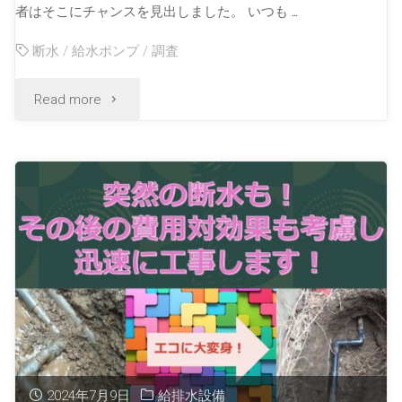
者はそこにチャンスを見出しました。 いつも …
断水
/
給水ポンプ
/
調査
Read more
2024年7月9日
給排水設備