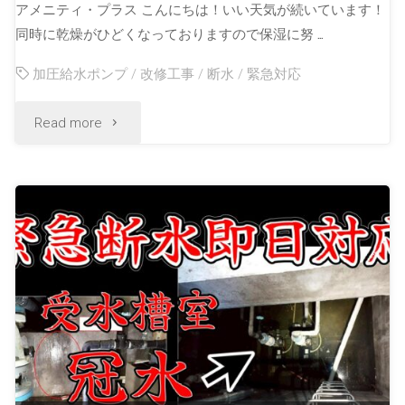
アメニティ・プラス こんにちは！いい天気が続いています！
同時に乾燥がひどくなっておりますので保湿に努 …
加圧給水ポンプ
/
改修工事
/
断水
/
緊急対応
Read more