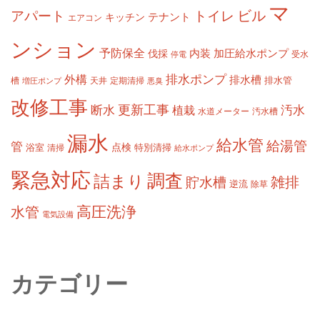
マ
ビル
アパート
トイレ
テナント
キッチン
エアコン
ンション
予防保全
内装
加圧給水ポンプ
伐採
受水
停電
排水ポンプ
外構
排水槽
槽
定期清掃
排水管
増圧ポンプ
天井
悪臭
改修工事
更新工事
断水
汚水
植栽
水道メーター
汚水槽
漏水
給水管
給湯管
管
浴室
点検
清掃
特別清掃
給水ポンプ
緊急対応
調査
詰まり
雑排
貯水槽
逆流
除草
高圧洗浄
水管
電気設備
カテゴリー