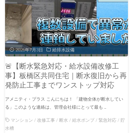
2026年7月3日
給排水設備
🚨【断水緊急対応・給水設備改修工
事】板橋区共同住宅｜断水復旧から再
発防止工事までワンストップ対応
アメニティ・プラス こんにちは！ 「建物全体が断水してい
る」このような連絡は、管理会社様にとって最も …
マンション
/
改修工事
/
断水
/
給水ポンプ
/
緊急対応
/
貯
水槽