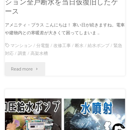
ション全戸断水を当日仮復旧したケ
ース
アメニティ・プラス こんにちは！ 寒い日が続きますね。電車
や建物内との寒暖差が大きくて困ってしまいま …
マンション
/
分電盤
/
改修工事
/
断水
/
給水ポンプ
/
緊急
対応
/
調査
/
高架水槽
Read more