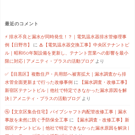
最近のコメント
⚡ 排水不良と漏水が同時発生！？｜電気温水器排水管修理事
例【日野市】
に
♨【電気温水器交換工事】中央区テナントビ
ル｜昭和60年製設備を更新し、テナント営業への影響を最小
限に対応 | アメニティ・プラスの活動ブログ
より
✅【目黒区】複数住戸・共用部へ被害拡大｜漏水調査から排
水管全面更新まで行った改修事例
に
【漏水調査・改修工事】
新宿区テナントビル｜他社で特定できなかった漏水原因を解
決 | アメニティ・プラスの活動ブログ
より
🚰【文京区集合住宅】パイプシャフト内配管改修工事｜漏水
事故を未然に防ぐ予防保全工事
に
【漏水調査・改修工事】新
宿区テナントビル｜他社で特定できなかった漏水原因を解決 |