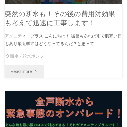
突然の断水も！その後の費用対効果
も考えて迅速に工事します！
アメニティ・プラス こんにちは！ 猛暑もあれば雨で肌寒い日
もあり最近季節はどうなってるんだ？と思って …
断水
/
給水ポンプ
Read more