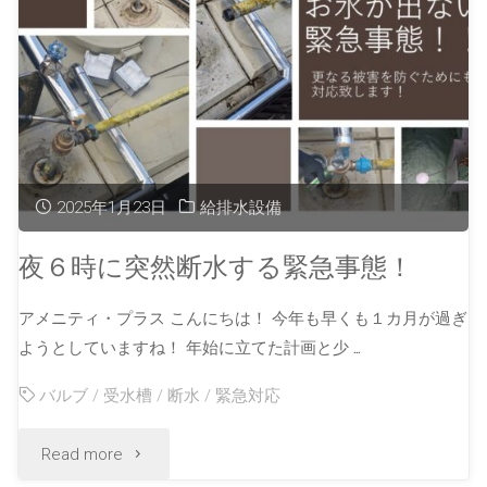
2025年1月23日
給排水設備
夜６時に突然断水する緊急事態！
アメニティ・プラス こんにちは！ 今年も早くも１カ月が過ぎ
ようとしていますね！ 年始に立てた計画と少 …
バルブ
/
受水槽
/
断水
/
緊急対応
Read more