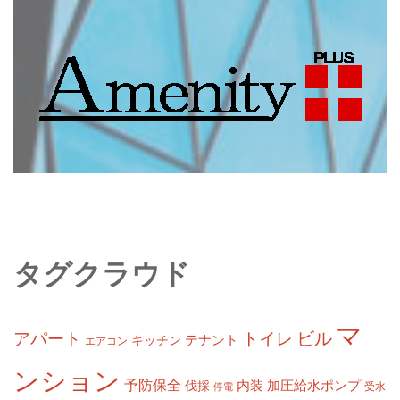
タグクラウド
マ
ビル
アパート
トイレ
テナント
キッチン
エアコン
ンション
予防保全
内装
加圧給水ポンプ
伐採
受水
停電