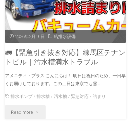
2026年2月10日
給排水設備
🚛【緊急引き抜き対応】練馬区テナン
トビル｜汚水槽満水トラブル
アメニティ・プラス こんにちは！ 明日は祝日のため、一日早
くお届けしております。この土日は東京でも雪 …
排水ポンプ
/
排水槽
/
汚水槽
/
緊急対応
/
詰まり
Read more