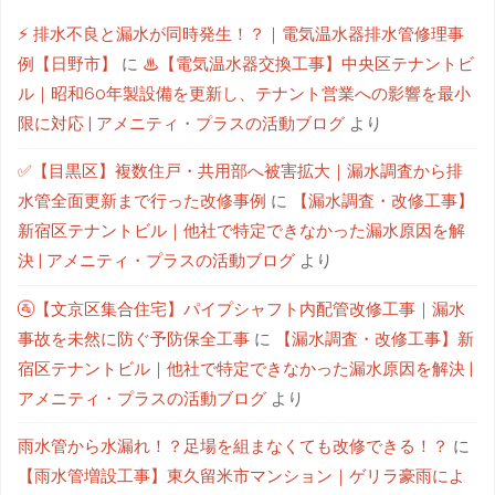
⚡ 排水不良と漏水が同時発生！？｜電気温水器排水管修理事
例【日野市】
に
♨【電気温水器交換工事】中央区テナントビ
ル｜昭和60年製設備を更新し、テナント営業への影響を最小
限に対応 | アメニティ・プラスの活動ブログ
より
✅【目黒区】複数住戸・共用部へ被害拡大｜漏水調査から排
水管全面更新まで行った改修事例
に
【漏水調査・改修工事】
新宿区テナントビル｜他社で特定できなかった漏水原因を解
決 | アメニティ・プラスの活動ブログ
より
🚰【文京区集合住宅】パイプシャフト内配管改修工事｜漏水
事故を未然に防ぐ予防保全工事
に
【漏水調査・改修工事】新
宿区テナントビル｜他社で特定できなかった漏水原因を解決 |
アメニティ・プラスの活動ブログ
より
雨水管から水漏れ！？足場を組まなくても改修できる！？
に
【雨水管増設工事】東久留米市マンション｜ゲリラ豪雨によ