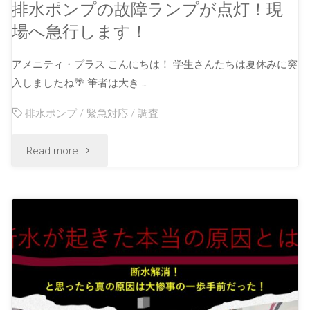
排水ポンプの故障ランプが点灯！現
場へ急行します！
アメニティ・プラス こんにちは！ 学生さんたちは夏休みに突
入しましたね🌴 筆者は大き …
排水ポンプ
/
緊急対応
/
調査
Read more