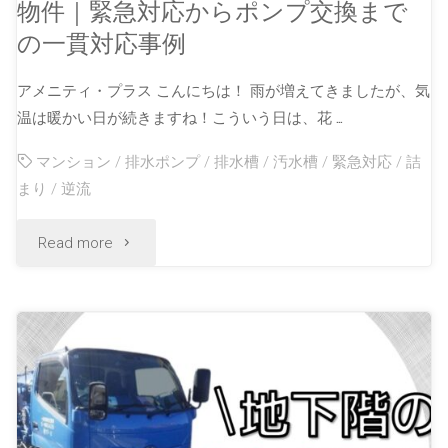
物件｜緊急対応からポンプ交換まで
の一貫対応事例
アメニティ・プラス こんにちは！ 雨が増えてきましたが、気
温は暖かい日が続きますね！こういう日は、花 …
マンション
/
排水ポンプ
/
排水槽
/
汚水槽
/
緊急対応
/
詰
まり
/
逆流
Read more