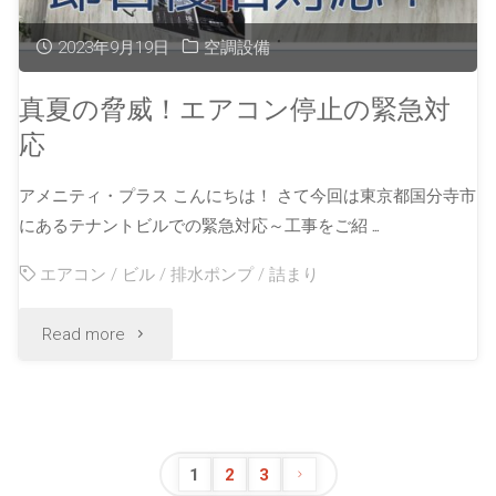
2023年9月19日
空調設備
真夏の脅威！エアコン停止の緊急対
応
アメニティ・プラス こんにちは！ さて今回は東京都国分寺市
にあるテナントビルでの緊急対応～工事をご紹 …
エアコン
/
ビル
/
排水ポンプ
/
詰まり
Read more
1
2
3