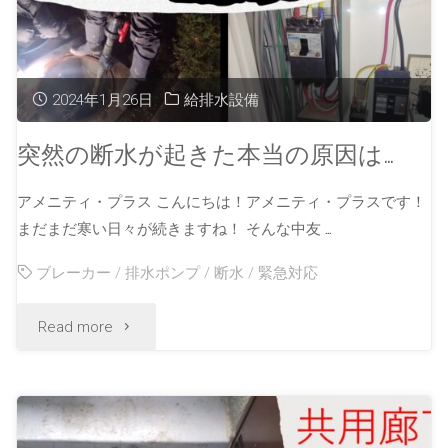
2024年1月26日
給排水設備
突然の断水が起きた本当の原因は…
アメニティ・プラス こんにちは！アメニティ・プラスです！
まだまだ寒い日々が続きますね！ そんな中友 …
ブレーカー
/
排水ポンプ
/
断水
/
緊急対応
Read more