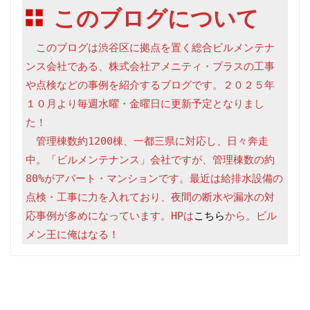
このブログについて
　このブログは渋谷区に拠点を置く総合ビルメンテナ
ンス会社である、株式会社アメニティ・プラスの工事
や点検などの事例を紹介するブログです。２０２５年
１０月より毎週水曜・金曜日に更新予定となりまし
た！

　管理棟数約1200棟、一都三県に対応し、日々奔走
中。「ビルメンテナンス」会社ですが、管理棟数の約
80%がアパート・マンションです。最近は給排水設備の
点検・工事に力を入れており、夜間の断水や漏水の対
応事例が多めになっています。HPは
こちら
から。ビル
メン王に俺はなる！