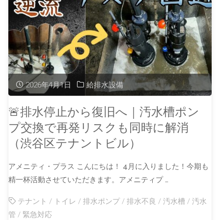
2026年4月1日
給排水設備
🚨排水停止から復旧へ｜汚水槽ポン
プ交換で再発リスクも同時に解消
（渋谷区テナントビル）
アメニティ・プラス こんにちは！ 4月に入りました！今期も
精一杯活動させていただきます。アメニティプ …
テナント
/
トイレ
/
排水ポンプ
/
排水不良
/
汚水槽
/
汚水
管
/
緊急対応