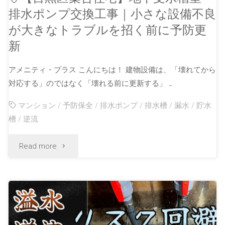
排水ポンプ交換工事｜小さな設備不良
が大きなトラブルを招く前に予防更
新
アメニティ・プラス こんにちは！ 建物設備は、「壊れてから
対応する」のではなく「壊れる前に更新する」 …
マンション
/
予防保全
/
排水ポンプ
/
排水槽
/
漏水
/
貯水
槽
/
逆流
Read more