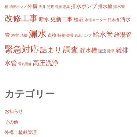
排水ポンプ
外構
排水槽
槽
定期清掃
排水管
増圧ポンプ
天井
悪臭
改修工事
更新工事
断水
汚水
植栽
水道メーター
汚水槽
漏水
給水管
給湯管
管
浴室
点検
清掃
特別清掃
給水ポンプ
緊急対応
調査
詰まり
雑排
貯水槽
逆流
除草
高圧洗浄
水管
電気設備
カテゴリー
お知らせ
その他
外構｜植栽管理