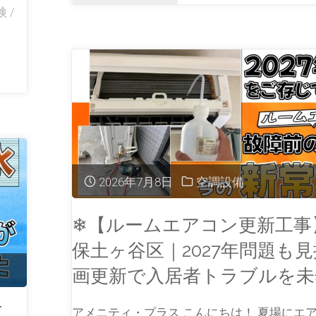
検
/
2026年7月8日
空調設備
❄【ルームエアコン更新工事
保土ヶ谷区｜2027年問題も
画更新で入居者トラブルを未
工
アメニティ・プラス こんにちは！ 夏場にエ