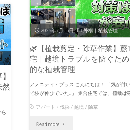
2026年7月15日
外構｜植栽管理
🌿【植栽剪定・除草作業】蕨
宅｜越境トラブルを防ぐため
的な植栽管理
事】
アメニティ・プラス こんにちは！ 「気が付
未然
で枝が伸びていた…」 集合住宅では、植栽は建
アパート
/
伐採
/
越境
/
除草
から
Read more