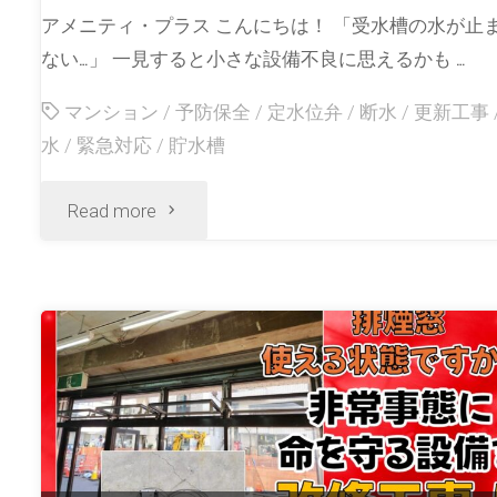
アメニティ・プラス こんにちは！ 「受水槽の水が止
ない…」 一見すると小さな設備不良に思えるかも …
マンション
/
予防保全
/
定水位弁
/
断水
/
更新工事
水
/
緊急対応
/
貯水槽
Read more