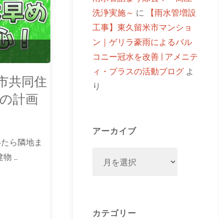
洗浄実施～
に
【雨水管増設
工事】東久留米市マンショ
ン｜ゲリラ豪雨によるバル
コニー冠水を改善 | アメニテ
ィ・プラスの活動ブログ
よ
市共同住
り
の計画
アーカイブ
いたら隣地ま
物 …
カテゴリー