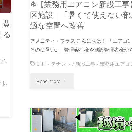
❄【業務用エアコン新設工事
区施設｜「暑くて使えない部
】豊
適な空間へ改善
える
アメニティ・プラス こんにちは！ 「エアコ
るのに暑い…」 管理会社様や施設管理者様から
され
GHP
/
テナント
/
新設工事
/
業務用エアコ
Read more
/
排