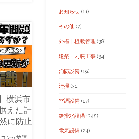
お知らせ
(11)
その他
(7)
外構｜植栽管理
(38)
建築・内装工事
(34)
消防設備
(19)
清掃
(31)
】横浜市
空調設備
(17)
見据えた計
給排水設備
(345)
然に防止
電気設備
(24)
アコンが故障