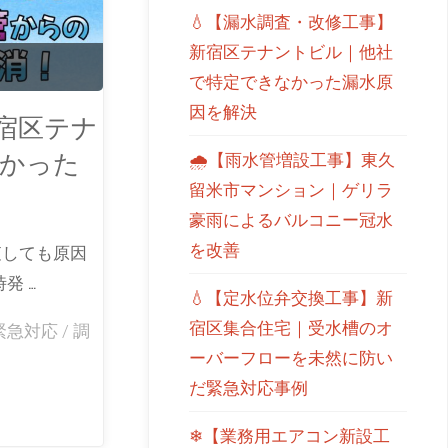
💧【漏水調査・改修工事】
新宿区テナントビル｜他社
で特定できなかった漏水原
因を解決
宿区テナ
かった
🌧【雨水管増設工事】東久
留米市マンション｜ゲリラ
豪雨によるバルコニー冠水
を改善
査しても原因
発 …
💧【定水位弁交換工事】新
宿区集合住宅｜受水槽のオ
緊急対応
/
調
ーバーフローを未然に防い
だ緊急対応事例
❄【業務用エアコン新設工