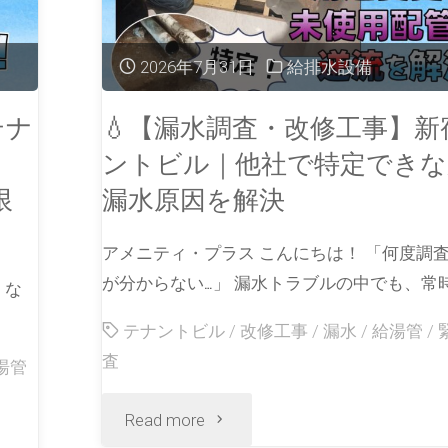
2026年7月31日
給排水設備
テナ
💧【漏水調査・改修工事】新
ントビル｜他社で特定できな
限
漏水原因を解決
アメニティ・プラス こんにちは！ 「何度調
が分からない…」 漏水トラブルの中でも、常時
くな
テナントビル
/
改修工事
/
漏水
/
給湯管
/
査
湯管
Read more