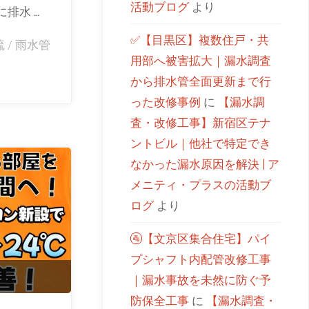
活動ブログ
より
排水 …
✅【目黒区】複数住戸・共
流
/
雨水管
用部へ被害拡大｜漏水調査
から排水管全面更新まで行
った改修事例
に
【漏水調
査・改修工事】新宿区テナ
ントビル｜他社で特定でき
なかった漏水原因を解決 | ア
メニティ・プラスの活動ブ
ログ
より
🚰【文京区集合住宅】パイ
プシャフト内配管改修工事
｜漏水事故を未然に防ぐ予
防保全工事
に
【漏水調査・