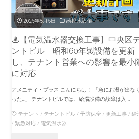
2026年8月5日
給排水設備
♨【電気温水器交換工事】中央区
ントビル｜昭和60年製設備を更新
し、テナント営業への影響を最小
に対応
アメニティ・プラス こんにちは！ 「急にお湯が出な
った…」 テナントビルでは、給湯設備の故障は入 …
テナント
/
テナントビル
/
予防保全
/
更新工事
/
給
/
緊急対応
/
電気温水器