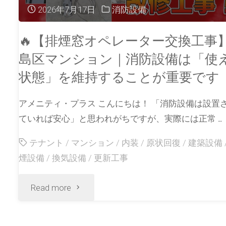
2026年7月17日
消防設備
🔥【排煙窓オペレーター交換工事
島区マンション｜消防設備は「使
状態」を維持することが重要です
アメニティ・プラス こんにちは！ 「消防設備は設置
ていれば安心」と思われがちですが、実際には正常 …
テナント
/
マンション
/
内装
/
原状回復
/
建築設備
煙設備
/
換気設備
/
更新工事
Read more