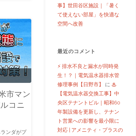
事】世田谷区施設｜「暑く
て使えない部屋」を快適な
空間へ改善
最近のコメント
⚡ 排水不良と漏水が同時発
生！？｜電気温水器排水管
修理事例【日野市】
に
♨
留米市マン
【電気温水器交換工事】中
央区テナントビル｜昭和60
バルコニ
年製設備を更新し、テナン
ト営業への影響を最小限に
対応 | アメニティ・プラスの
ベランダがプ