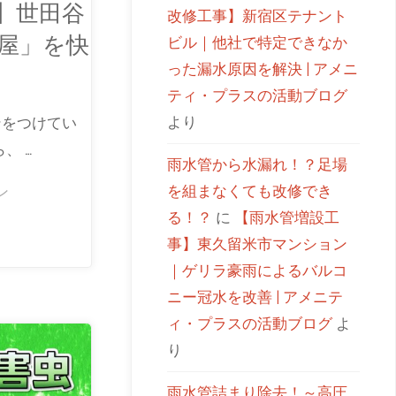
】世田谷
改修工事】新宿区テナント
屋」を快
ビル｜他社で特定できなか
った漏水原因を解決 | アメニ
ティ・プラスの活動ブログ
より
ンをつけてい
、 …
雨水管から水漏れ！？足場
を組まなくても改修でき
ン
る！？
に
【雨水管増設工
事】東久留米市マンション
｜ゲリラ豪雨によるバルコ
ニー冠水を改善 | アメニテ
ィ・プラスの活動ブログ
よ
り
雨水管詰まり除去！～高圧