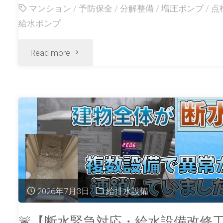
マンション
/
予防保全
/
分解整備
/
増圧ポンプ
/
点
給水ポンプ
Read more
2026年7月3日
給排水設備
🚨【断水緊急対応・給水設備改修