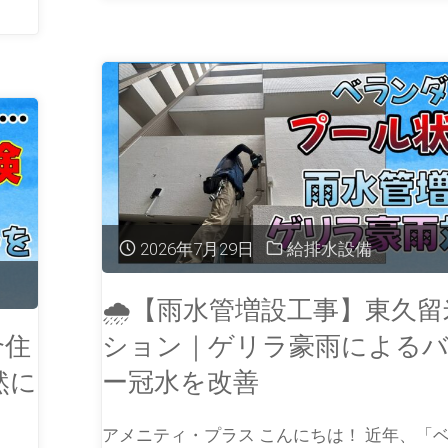
2026年7月29日
給排水設備
🌧【雨水管増設工事】東久
合住
ション｜ゲリラ豪雨による
然に
ー冠水を改善
アメニティ・プラス こんにちは！ 近年、「