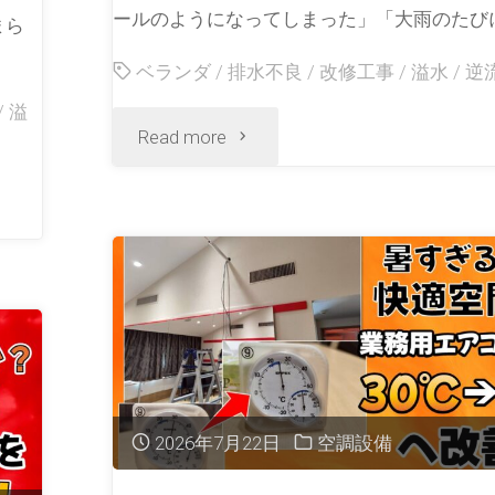
ールのようになってしまった」「大雨のたびに
まら
ベランダ
/
排水不良
/
改修工事
/
溢水
/
逆
/
溢
Read more
2026年7月22日
空調設備