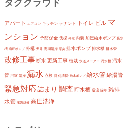
タグクラウド
マ
ビル
アパート
トイレ
テナント
キッチン
エアコン
ンション
予防保全
内装
加圧給水ポンプ
伐採
受水
停電
排水ポンプ
外構
排水槽
槽
定期清掃
排水管
増圧ポンプ
天井
悪臭
改修工事
更新工事
断水
汚水
植栽
水道メーター
汚水槽
漏水
給水管
給湯管
管
浴室
点検
清掃
特別清掃
給水ポンプ
緊急対応
調査
詰まり
雑排
貯水槽
逆流
除草
高圧洗浄
水管
電気設備