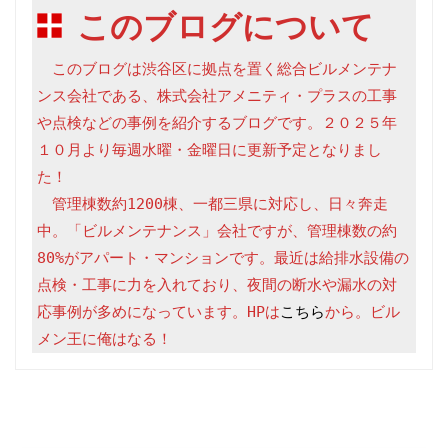
このブログについて
　このブログは渋谷区に拠点を置く総合ビルメンテナ
ンス会社である、株式会社アメニティ・プラスの工事
や点検などの事例を紹介するブログです。２０２５年
１０月より毎週水曜・金曜日に更新予定となりまし
た！

　管理棟数約1200棟、一都三県に対応し、日々奔走
中。「ビルメンテナンス」会社ですが、管理棟数の約
80%がアパート・マンションです。最近は給排水設備の
点検・工事に力を入れており、夜間の断水や漏水の対
応事例が多めになっています。HPは
こちら
から。ビル
メン王に俺はなる！