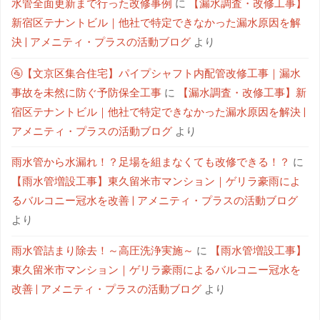
水管全面更新まで行った改修事例
に
【漏水調査・改修工事】
新宿区テナントビル｜他社で特定できなかった漏水原因を解
決 | アメニティ・プラスの活動ブログ
より
🚰【文京区集合住宅】パイプシャフト内配管改修工事｜漏水
事故を未然に防ぐ予防保全工事
に
【漏水調査・改修工事】新
宿区テナントビル｜他社で特定できなかった漏水原因を解決 |
アメニティ・プラスの活動ブログ
より
雨水管から水漏れ！？足場を組まなくても改修できる！？
に
【雨水管増設工事】東久留米市マンション｜ゲリラ豪雨によ
るバルコニー冠水を改善 | アメニティ・プラスの活動ブログ
より
雨水管詰まり除去！～高圧洗浄実施～
に
【雨水管増設工事】
東久留米市マンション｜ゲリラ豪雨によるバルコニー冠水を
改善 | アメニティ・プラスの活動ブログ
より