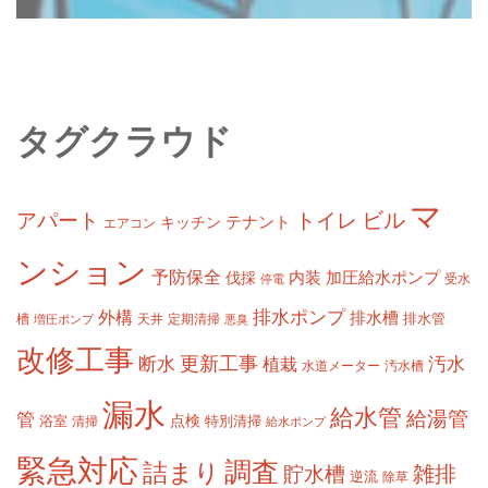
タグクラウド
マ
ビル
アパート
トイレ
テナント
キッチン
エアコン
ンション
予防保全
内装
加圧給水ポンプ
伐採
受水
停電
排水ポンプ
外構
排水槽
槽
定期清掃
排水管
増圧ポンプ
天井
悪臭
改修工事
更新工事
断水
汚水
植栽
水道メーター
汚水槽
漏水
給水管
給湯管
管
浴室
点検
清掃
特別清掃
給水ポンプ
緊急対応
調査
詰まり
雑排
貯水槽
逆流
除草