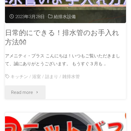
2023年3月28日
給排水設備
日常的にできる！排水管のお手入れ
方法👐
アメニティ・プラス こんにちは！いつもご覧いただきまし
て、誠にありがとうございます。 もうすぐ３月も …
キッチン
/
浴室
/
詰まり
/
雑排水管
Read more