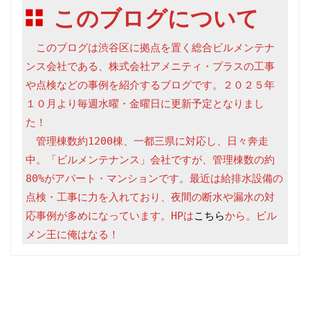
このブログについて
　このブログは渋谷区に拠点を置く総合ビルメンテナ
ンス会社である、株式会社アメニティ・プラスの工事
や点検などの事例を紹介するブログです。２０２５年
１０月より毎週水曜・金曜日に更新予定となりまし
た！

　管理棟数約1200棟、一都三県に対応し、日々奔走
中。「ビルメンテナンス」会社ですが、管理棟数の約
80%がアパート・マンションです。最近は給排水設備の
点検・工事に力を入れており、夜間の断水や漏水の対
応事例が多めになっています。HPは
こちら
から。ビル
メン王に俺はなる！