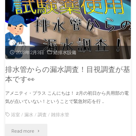
2023年2月3日
給排水設備
排水管からの漏水調査！目視調査が基
本です👀
アメニティ・プラス こんにちは！ 2月の初日から共用部の電
気が点いていない！ということで緊急対応を行 …
浴室
/
漏水
/
調査
/
雑排水管
Read more