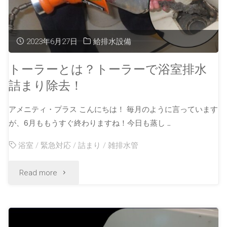
2023年6月27日
給排水設備
トーラーとは？トーラーで浴室排水
詰まり除去！
アメニティ・プラス こんにちは！ 毎月のように言っています
が、6月ももうすぐ終わりますね！今日も蒸し …
浴室
/
緊急対応
/
詰まり
/
雑排水管
Read more