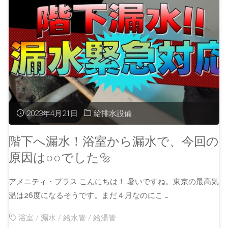
2023年4月21日
給排水設備
階下へ漏水！浴室から漏水で、今回の
原因は○○でした🔩
アメニティ・プラス こんにちは！ 暑いですね。東京の最高気
温は26度になるそうです。まだ４月なのにこ …
浴室
/
漏水
/
給水管
/
給湯管