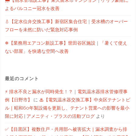
🌧【雨水管増設工事】東久留米市マンション｜ゲリラ豪雨に
よるバルコニー冠水を改善
💧【定水位弁交換工事】新宿区集合住宅｜受水槽のオーバー
フローを未然に防いだ緊急対応事例
❄【業務用エアコン新設工事】世田谷区施設｜「暑くて使え
ない部屋」を快適な空間へ改善
最近のコメント
⚡ 排水不良と漏水が同時発生！？｜電気温水器排水管修理事
例【日野市】
に
♨【電気温水器交換工事】中央区テナントビ
ル｜昭和60年製設備を更新し、テナント営業への影響を最小
限に対応 | アメニティ・プラスの活動ブログ
より
✅【目黒区】複数住戸・共用部へ被害拡大｜漏水調査から排