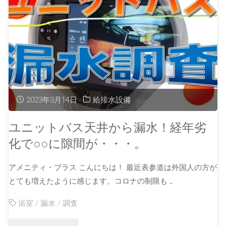
2023年3月14日
給排水設備
ユニットバス天井から漏水！経年劣
化で○○に隙間が・・・。
アメニティ・プラス こんにちは！ 最近表参道は外国人の方が
とても増えたように感じます。コロナの制限も …
浴室
/
漏水
/
調査