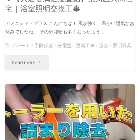
宅｜浴室照明交換工事
アメニティ・プラス こんにちは！ 風が強く、温かい陽気なお
休みでしたね。 その分花粉も多くなったよう …
アパート
/
予防保全
/
分電盤
/
更新工事
/
浴室
/
照明器具
Read more