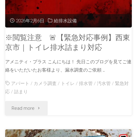
2026年2月6日
給排水設備
※閲覧注意 🚨【緊急対応事例】西東
京市｜トイレ排水詰まり対応
アメニティ・プラス こんにちは！ 先日このブログを見てご連
絡をいただいたお客様より、漏水調査のご依頼 …
アパート
/
カメラ調査
/
トイレ
/
排水管
/
汚水管
/
緊急対
応
/
詰まり
Read more