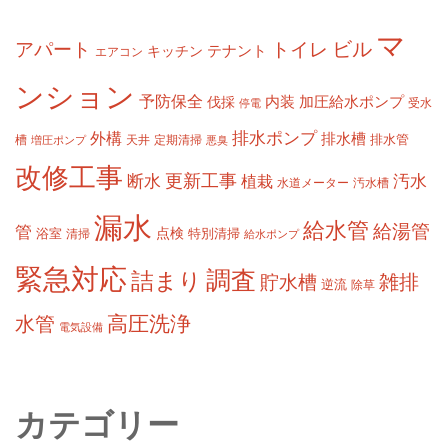
マ
ビル
アパート
トイレ
テナント
キッチン
エアコン
ンション
予防保全
内装
加圧給水ポンプ
伐採
受水
停電
排水ポンプ
外構
排水槽
槽
定期清掃
排水管
増圧ポンプ
天井
悪臭
改修工事
更新工事
断水
汚水
植栽
水道メーター
汚水槽
漏水
給水管
給湯管
管
浴室
点検
清掃
特別清掃
給水ポンプ
緊急対応
調査
詰まり
雑排
貯水槽
逆流
除草
高圧洗浄
水管
電気設備
カテゴリー