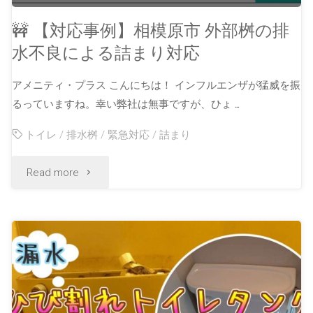
🚧 【対応事例】相模原市 外部桝の排
水不良による詰まり対応
アメニティ・プラス こんにちは！ インフルエンザが猛威を振
るっていますね。幸い弊社は無事ですが、ひょ …
トイレ
/
排水桝
/
緊急対応
/
詰まり
Read more