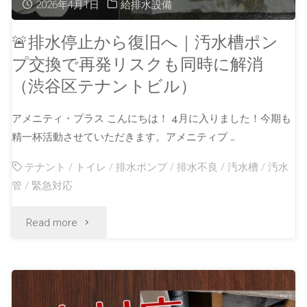
2026年4月1日
給排水設備
🚨排水停止から復旧へ｜汚水槽ポン
プ交換で再発リスクも同時に解消
（渋谷区テナントビル）
アメニティ・プラス こんにちは！ 4月に入りました！今期も
精一杯活動させていただきます。アメニティプ …
テナント
/
トイレ
/
排水ポンプ
/
排水不良
/
汚水槽
/
汚水
管
/
緊急対応
Read more