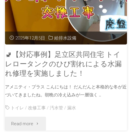
2025年12月5日
給排水設備
🚽【対応事例】足立区共同住宅 トイ
レロータンクのひび割れによる水漏
れ修理を実施しました！
アメニティ・プラス こんにちは！ だんだんと本格的な冬が近
づいてきましたね。朝晩の冷え込みが一層強く …
トイレ
/
改修工事
/
汚水管
/
漏水
Read more