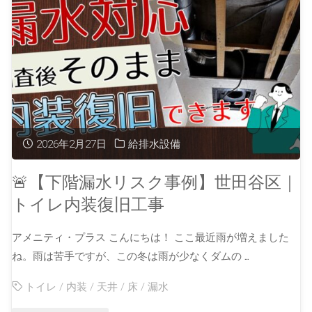
2026年2月27日
給排水設備
🚨【下階漏水リスク事例】世田谷区｜
トイレ内装復旧工事
アメニティ・プラス こんにちは！ ここ最近雨が増えました
ね。雨は苦手ですが、この冬は雨が少なくダムの …
トイレ
/
内装
/
天井
/
床
/
漏水