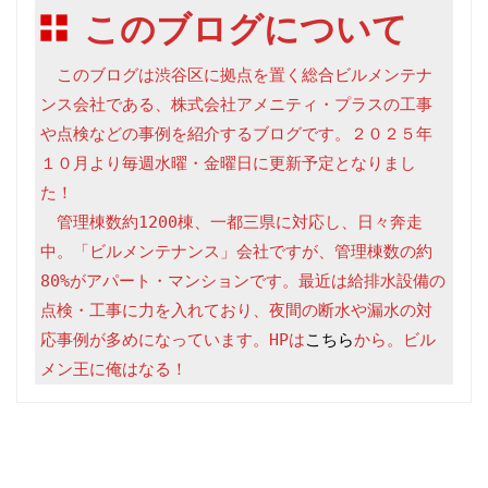
このブログについて
　このブログは渋谷区に拠点を置く総合ビルメンテナ
ンス会社である、株式会社アメニティ・プラスの工事
や点検などの事例を紹介するブログです。２０２５年
１０月より毎週水曜・金曜日に更新予定となりまし
た！

　管理棟数約1200棟、一都三県に対応し、日々奔走
中。「ビルメンテナンス」会社ですが、管理棟数の約
80%がアパート・マンションです。最近は給排水設備の
点検・工事に力を入れており、夜間の断水や漏水の対
応事例が多めになっています。HPは
こちら
から。ビル
メン王に俺はなる！