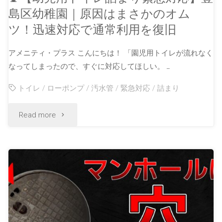
島区幼稚園｜原因はまさかのオム
ツ！迅速対応で通常利用を復旧
アメニティ・プラス こんにちは！ 「園児用トイレが流れなく
なってしまったので、すぐに対応してほしい。 …
トイレ
/
ローポンプ
/
汚水管
/
緊急対応
/
詰まり
Read more