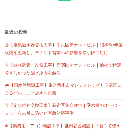
最近の投稿
♨【電気温水器交換工事】中央区テナントビル｜昭和60年製
設備を更新し、テナント営業への影響を最小限に対応
💧【漏水調査・改修工事】新宿区テナントビル｜他社で特定
できなかった漏水原因を解決
🌧【雨水管増設工事】東久留米市マンション｜ゲリラ豪雨に
よるバルコニー冠水を改善
💧【定水位弁交換工事】新宿区集合住宅｜受水槽のオーバー
フローを未然に防いだ緊急対応事例
❄【業務用エアコン新設工事】世田谷区施設｜「暑くて使え