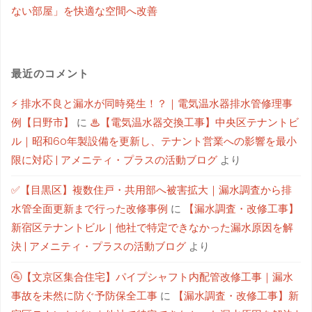
ない部屋」を快適な空間へ改善
最近のコメント
⚡ 排水不良と漏水が同時発生！？｜電気温水器排水管修理事
例【日野市】
に
♨【電気温水器交換工事】中央区テナントビ
ル｜昭和60年製設備を更新し、テナント営業への影響を最小
限に対応 | アメニティ・プラスの活動ブログ
より
✅【目黒区】複数住戸・共用部へ被害拡大｜漏水調査から排
水管全面更新まで行った改修事例
に
【漏水調査・改修工事】
新宿区テナントビル｜他社で特定できなかった漏水原因を解
決 | アメニティ・プラスの活動ブログ
より
🚰【文京区集合住宅】パイプシャフト内配管改修工事｜漏水
事故を未然に防ぐ予防保全工事
に
【漏水調査・改修工事】新