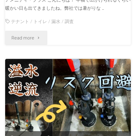
暖かい日も出てきましたね。弊社では暑がりな …
テナント
/
トイレ
/
漏水
/
調査
Read more