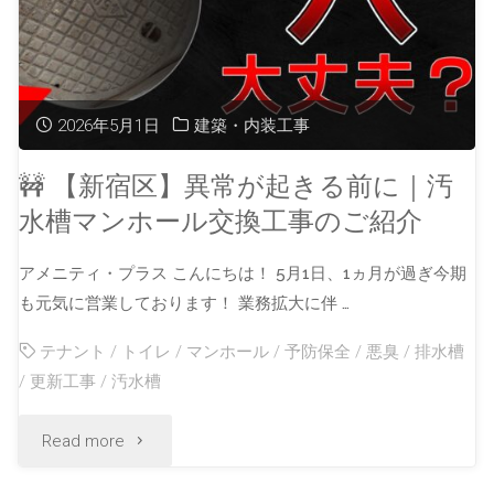
2026年5月1日
建築・内装工事
🚧 【新宿区】異常が起きる前に｜汚
水槽マンホール交換工事のご紹介
アメニティ・プラス こんにちは！ 5月1日、1ヵ月が過ぎ今期
も元気に営業しております！ 業務拡大に伴 …
テナント
/
トイレ
/
マンホール
/
予防保全
/
悪臭
/
排水槽
/
更新工事
/
汚水槽
Read more