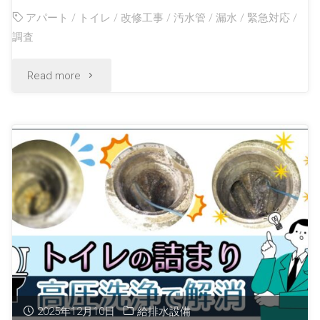
アパート
/
トイレ
/
改修工事
/
汚水管
/
漏水
/
緊急対応
/
調査
Read more
2025年12月10日
給排水設備