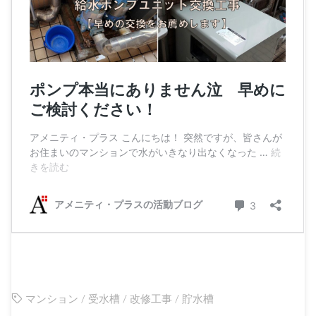
マンション
/
受水槽
/
改修工事
/
貯水槽