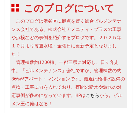
このブログについて
　このブログは渋谷区に拠点を置く総合ビルメンテナ
ンス会社である、株式会社アメニティ・プラスの工事
や点検などの事例を紹介するブログです。２０２５年
１０月より毎週水曜・金曜日に更新予定となりまし
た！

　管理棟数約1200棟、一都三県に対応し、日々奔走
中。「ビルメンテナンス」会社ですが、管理棟数の約
80%がアパート・マンションです。最近は給排水設備の
点検・工事に力を入れており、夜間の断水や漏水の対
応事例が多めになっています。HPは
こちら
から。ビル
メン王に俺はなる！