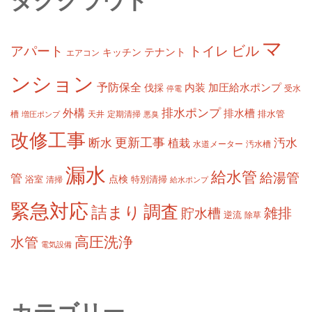
タグクラウド
マ
ビル
アパート
トイレ
テナント
キッチン
エアコン
ンション
予防保全
内装
加圧給水ポンプ
伐採
受水
停電
排水ポンプ
外構
排水槽
槽
定期清掃
排水管
増圧ポンプ
天井
悪臭
改修工事
更新工事
断水
汚水
植栽
水道メーター
汚水槽
漏水
給水管
給湯管
管
浴室
点検
清掃
特別清掃
給水ポンプ
緊急対応
調査
詰まり
雑排
貯水槽
逆流
除草
高圧洗浄
水管
電気設備