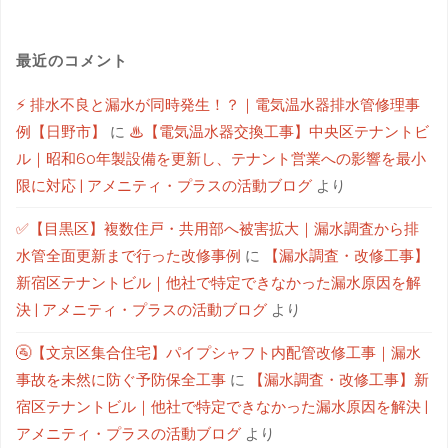
最近のコメント
⚡ 排水不良と漏水が同時発生！？｜電気温水器排水管修理事
例【日野市】
に
♨【電気温水器交換工事】中央区テナントビ
ル｜昭和60年製設備を更新し、テナント営業への影響を最小
限に対応 | アメニティ・プラスの活動ブログ
より
✅【目黒区】複数住戸・共用部へ被害拡大｜漏水調査から排
水管全面更新まで行った改修事例
に
【漏水調査・改修工事】
新宿区テナントビル｜他社で特定できなかった漏水原因を解
決 | アメニティ・プラスの活動ブログ
より
🚰【文京区集合住宅】パイプシャフト内配管改修工事｜漏水
事故を未然に防ぐ予防保全工事
に
【漏水調査・改修工事】新
宿区テナントビル｜他社で特定できなかった漏水原因を解決 |
アメニティ・プラスの活動ブログ
より