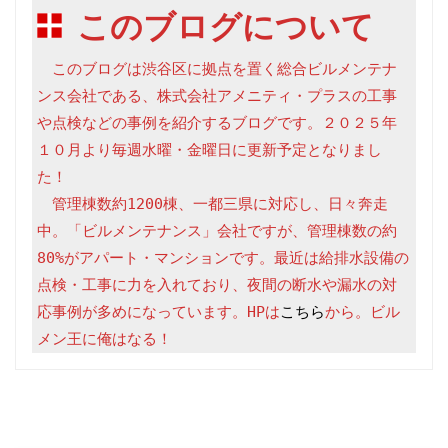
このブログについて
　このブログは渋谷区に拠点を置く総合ビルメンテナ
ンス会社である、株式会社アメニティ・プラスの工事
や点検などの事例を紹介するブログです。２０２５年
１０月より毎週水曜・金曜日に更新予定となりまし
た！

　管理棟数約1200棟、一都三県に対応し、日々奔走
中。「ビルメンテナンス」会社ですが、管理棟数の約
80%がアパート・マンションです。最近は給排水設備の
点検・工事に力を入れており、夜間の断水や漏水の対
応事例が多めになっています。HPは
こちら
から。ビル
メン王に俺はなる！