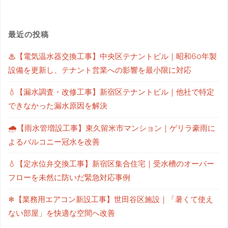
最近の投稿
♨【電気温水器交換工事】中央区テナントビル｜昭和60年製
設備を更新し、テナント営業への影響を最小限に対応
💧【漏水調査・改修工事】新宿区テナントビル｜他社で特定
できなかった漏水原因を解決
🌧【雨水管増設工事】東久留米市マンション｜ゲリラ豪雨に
よるバルコニー冠水を改善
💧【定水位弁交換工事】新宿区集合住宅｜受水槽のオーバー
フローを未然に防いだ緊急対応事例
❄【業務用エアコン新設工事】世田谷区施設｜「暑くて使え
ない部屋」を快適な空間へ改善