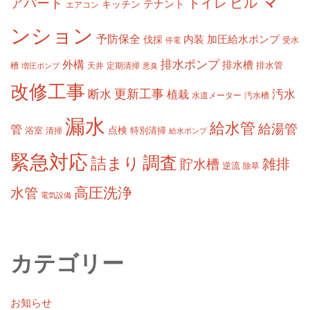
マ
ビル
アパート
トイレ
テナント
キッチン
エアコン
ンション
予防保全
内装
加圧給水ポンプ
伐採
受水
停電
排水ポンプ
外構
排水槽
槽
定期清掃
排水管
増圧ポンプ
天井
悪臭
改修工事
更新工事
断水
汚水
植栽
水道メーター
汚水槽
漏水
給水管
給湯管
管
浴室
点検
清掃
特別清掃
給水ポンプ
緊急対応
調査
詰まり
雑排
貯水槽
逆流
除草
高圧洗浄
水管
電気設備
カテゴリー
お知らせ