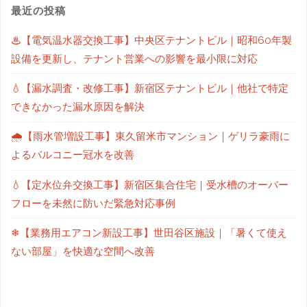
最近の投稿
♨【電気温水器交換工事】中央区テナントビル｜昭和60年製
設備を更新し、テナント営業への影響を最小限に対応
💧【漏水調査・改修工事】新宿区テナントビル｜他社で特定
できなかった漏水原因を解決
🌧【雨水管増設工事】東久留米市マンション｜ゲリラ豪雨に
よるバルコニー冠水を改善
💧【定水位弁交換工事】新宿区集合住宅｜受水槽のオーバー
フローを未然に防いだ緊急対応事例
❄【業務用エアコン新設工事】世田谷区施設｜「暑くて使え
ない部屋」を快適な空間へ改善