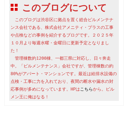
このブログについて
　このブログは渋谷区に拠点を置く総合ビルメンテナ
ンス会社である、株式会社アメニティ・プラスの工事
や点検などの事例を紹介するブログです。２０２５年
１０月より毎週水曜・金曜日に更新予定となりまし
た！

　管理棟数約1200棟、一都三県に対応し、日々奔走
中。「ビルメンテナンス」会社ですが、管理棟数の約
80%がアパート・マンションです。最近は給排水設備の
点検・工事に力を入れており、夜間の断水や漏水の対
応事例が多めになっています。HPは
こちら
から。ビル
メン王に俺はなる！