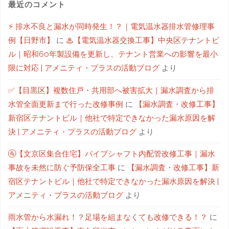
最近のコメント
⚡ 排水不良と漏水が同時発生！？｜電気温水器排水管修理事
例【日野市】
に
♨【電気温水器交換工事】中央区テナントビ
ル｜昭和60年製設備を更新し、テナント営業への影響を最小
限に対応 | アメニティ・プラスの活動ブログ
より
✅【目黒区】複数住戸・共用部へ被害拡大｜漏水調査から排
水管全面更新まで行った改修事例
に
【漏水調査・改修工事】
新宿区テナントビル｜他社で特定できなかった漏水原因を解
決 | アメニティ・プラスの活動ブログ
より
🚰【文京区集合住宅】パイプシャフト内配管改修工事｜漏水
事故を未然に防ぐ予防保全工事
に
【漏水調査・改修工事】新
宿区テナントビル｜他社で特定できなかった漏水原因を解決 |
アメニティ・プラスの活動ブログ
より
雨水管から水漏れ！？足場を組まなくても改修できる！？
に