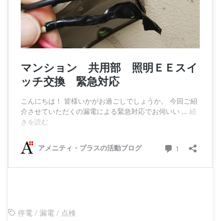
停電
/
漏電
/
点検