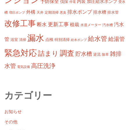
ンション
予防保全
内装
加圧給水ポンプ
伐採
受水
停電
排水ポンプ
外構
排水槽
槽
定期清掃
排水管
増圧ポンプ
天井
悪臭
改修工事
更新工事
断水
汚水
植栽
水道メーター
汚水槽
漏水
給水管
給湯管
管
浴室
点検
清掃
特別清掃
給水ポンプ
緊急対応
調査
詰まり
雑排
貯水槽
逆流
除草
高圧洗浄
水管
電気設備
カテゴリー
お知らせ
その他