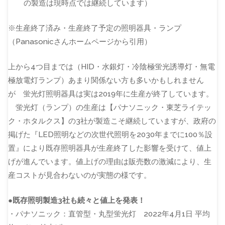
の製造は現時点では継続しています）
※生産終了済み・生産終了予定の照明器具・ランプ
（Panasonicさんホームページから引用）
上から4つ目までは（HID・水銀灯・冷陰極蛍光誘導灯・無電
極放電灯ランプ）あまり関係ない方も多いかもしれません
が 蛍光灯照明器具は実は2019年に生産が終了しています。
蛍光灯（ランプ）の生産は【パナソニック・東芝ライテッ
ク・ホタルクス】の3社が製造こそ継続していますが、政府の
掲げた『LED照明などの次世代照明を2030年までに100％設
置』により既存照明器具が生産終了した影響を受けて、値上
げが進んでいます。値上げの理由は販売数の激減により、生
産コストが見合わないのが実態の様です。
●既存照明製造3社も続々と値上を発表！
・パナソニック：直管型・丸型蛍光灯 2022年4月1日 平均