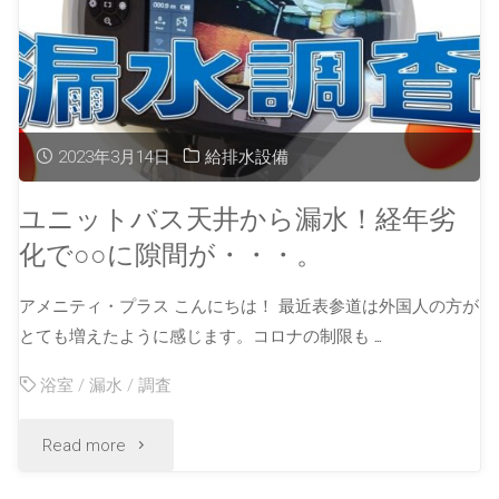
2023年3月14日
給排水設備
ユニットバス天井から漏水！経年劣
化で○○に隙間が・・・。
アメニティ・プラス こんにちは！ 最近表参道は外国人の方が
とても増えたように感じます。コロナの制限も …
浴室
/
漏水
/
調査
Read more