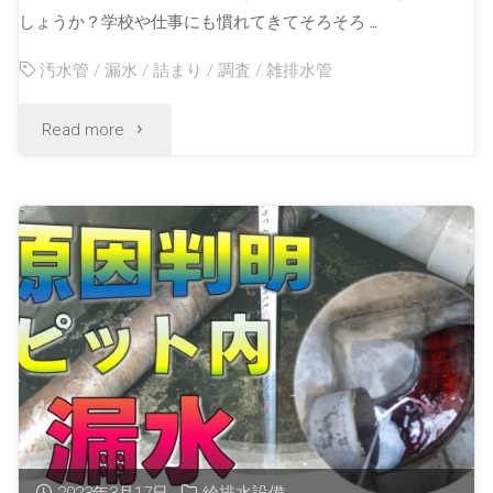
しょうか？学校や仕事にも慣れてきてそろそろ …
汚水管
/
漏水
/
詰まり
/
調査
/
雑排水管
Read more