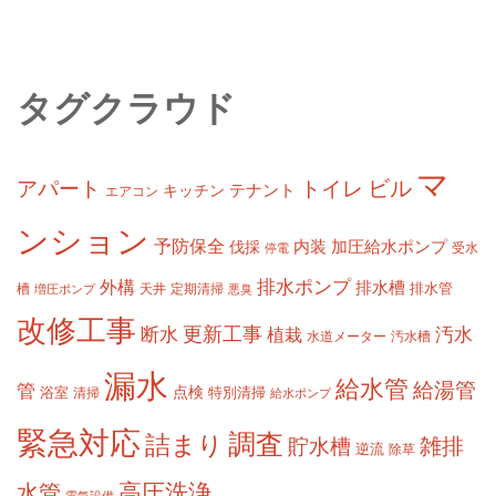
タグクラウド
マ
ビル
アパート
トイレ
テナント
キッチン
エアコン
ンション
予防保全
内装
加圧給水ポンプ
伐採
受水
停電
排水ポンプ
外構
排水槽
槽
定期清掃
排水管
増圧ポンプ
天井
悪臭
改修工事
更新工事
断水
汚水
植栽
水道メーター
汚水槽
漏水
給水管
給湯管
管
浴室
点検
清掃
特別清掃
給水ポンプ
緊急対応
調査
詰まり
雑排
貯水槽
逆流
除草
高圧洗浄
水管
電気設備