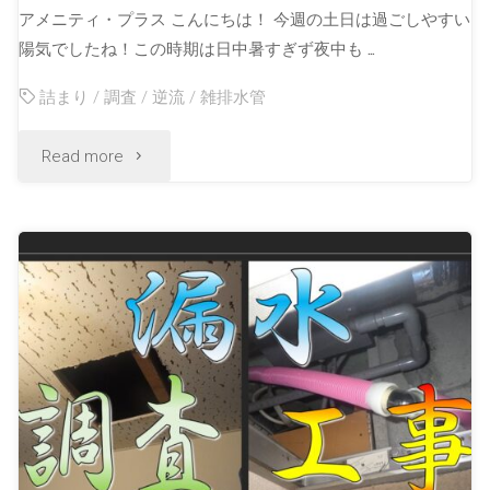
アメニティ・プラス こんにちは！ 今週の土日は過ごしやすい
陽気でしたね！この時期は日中暑すぎず夜中も …
詰まり
/
調査
/
逆流
/
雑排水管
Read more