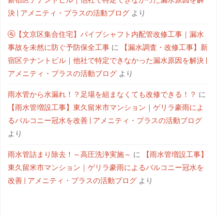
新宿区テナントビル｜他社で特定できなかった漏水原因を解
決 | アメニティ・プラスの活動ブログ
より
🚰【文京区集合住宅】パイプシャフト内配管改修工事｜漏水
事故を未然に防ぐ予防保全工事
に
【漏水調査・改修工事】新
宿区テナントビル｜他社で特定できなかった漏水原因を解決 |
アメニティ・プラスの活動ブログ
より
雨水管から水漏れ！？足場を組まなくても改修できる！？
に
【雨水管増設工事】東久留米市マンション｜ゲリラ豪雨によ
るバルコニー冠水を改善 | アメニティ・プラスの活動ブログ
より
雨水管詰まり除去！～高圧洗浄実施～
に
【雨水管増設工事】
東久留米市マンション｜ゲリラ豪雨によるバルコニー冠水を
改善 | アメニティ・プラスの活動ブログ
より