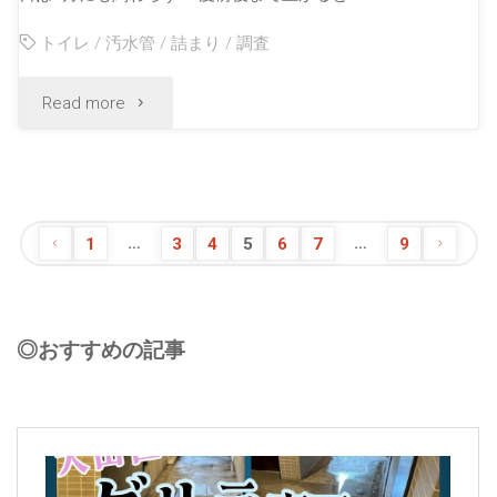
トイレ
/
汚水管
/
詰まり
/
調査
Read more
…
…
1
3
4
5
6
7
9
◎おすすめの記事