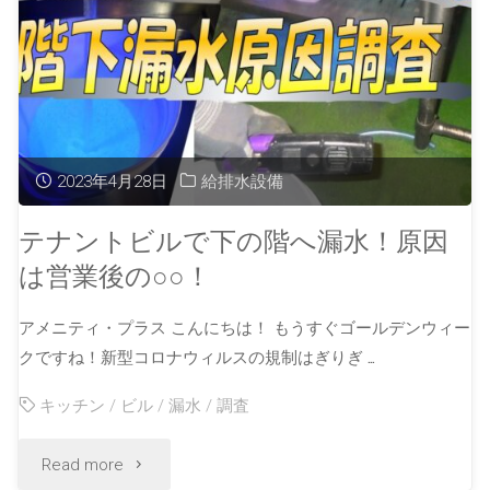
2023年4月28日
給排水設備
テナントビルで下の階へ漏水！原因
は営業後の○○！
アメニティ・プラス こんにちは！ もうすぐゴールデンウィー
クですね！新型コロナウィルスの規制はぎりぎ …
キッチン
/
ビル
/
漏水
/
調査
Read more