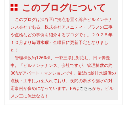
このブログについて
　このブログは渋谷区に拠点を置く総合ビルメンテナ
ンス会社である、株式会社アメニティ・プラスの工事
や点検などの事例を紹介するブログです。２０２５年
１０月より毎週水曜・金曜日に更新予定となりまし
た！

　管理棟数約1200棟、一都三県に対応し、日々奔走
中。「ビルメンテナンス」会社ですが、管理棟数の約
80%がアパート・マンションです。最近は給排水設備の
点検・工事に力を入れており、夜間の断水や漏水の対
応事例が多めになっています。HPは
こちら
から。ビル
メン王に俺はなる！