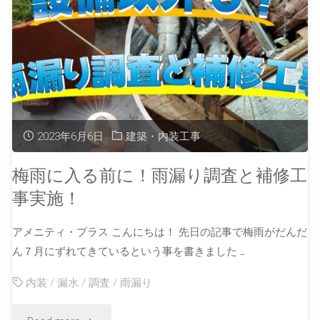
2023年6月6日
建築・内装工事
梅雨に入る前に！雨漏り調査と補修工
事実施！
アメニティ・プラス こんにちは！ 先日の記事で梅雨がだんだ
ん７月にずれてきているという事を書きました …
内装
/
漏水
/
調査
/
雨漏り