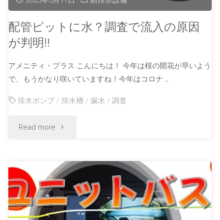
2023年3月17日
給排水設備
配管ピットに水？調査で流入の原因
が判明!!
アメニティ・プラス こんにちは！ 今年は桜の開花が早いよう
で、もうかなり咲いていますね！今年はコロナ …
排水ポンプ
/
排水槽
/
漏水
/
調査
Read more