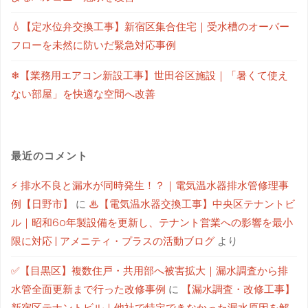
💧【定水位弁交換工事】新宿区集合住宅｜受水槽のオーバー
フローを未然に防いだ緊急対応事例
❄【業務用エアコン新設工事】世田谷区施設｜「暑くて使え
ない部屋」を快適な空間へ改善
最近のコメント
⚡ 排水不良と漏水が同時発生！？｜電気温水器排水管修理事
例【日野市】
に
♨【電気温水器交換工事】中央区テナントビ
ル｜昭和60年製設備を更新し、テナント営業への影響を最小
限に対応 | アメニティ・プラスの活動ブログ
より
✅【目黒区】複数住戸・共用部へ被害拡大｜漏水調査から排
水管全面更新まで行った改修事例
に
【漏水調査・改修工事】