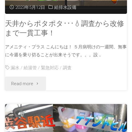
2023年5月12日
給排水設備
天井からポタポタ･･･💧調査から改修
まで一貫工事！
アメニティ・プラス こんにちは！ ５月病明けの一週間、無事
に今週を乗り切ることが出来そうです。。。設 …
漏水
/
給湯管
/
緊急対応
/
調査
Read more