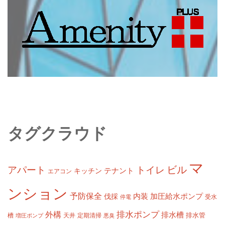
タグクラウド
マ
ビル
アパート
トイレ
テナント
キッチン
エアコン
ンション
予防保全
内装
加圧給水ポンプ
伐採
受水
停電
排水ポンプ
外構
排水槽
槽
定期清掃
排水管
増圧ポンプ
天井
悪臭