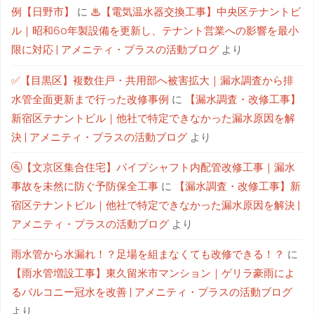
例【日野市】
に
♨【電気温水器交換工事】中央区テナントビ
ル｜昭和60年製設備を更新し、テナント営業への影響を最小
限に対応 | アメニティ・プラスの活動ブログ
より
✅【目黒区】複数住戸・共用部へ被害拡大｜漏水調査から排
水管全面更新まで行った改修事例
に
【漏水調査・改修工事】
新宿区テナントビル｜他社で特定できなかった漏水原因を解
決 | アメニティ・プラスの活動ブログ
より
🚰【文京区集合住宅】パイプシャフト内配管改修工事｜漏水
事故を未然に防ぐ予防保全工事
に
【漏水調査・改修工事】新
宿区テナントビル｜他社で特定できなかった漏水原因を解決 |
アメニティ・プラスの活動ブログ
より
雨水管から水漏れ！？足場を組まなくても改修できる！？
に
【雨水管増設工事】東久留米市マンション｜ゲリラ豪雨によ
るバルコニー冠水を改善 | アメニティ・プラスの活動ブログ
より