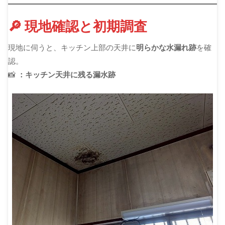
🔎 現地確認と初期調査
現地に伺うと、キッチン上部の天井に
明らかな水漏れ跡
を確
認。
📸
：キッチン天井に残る漏水跡