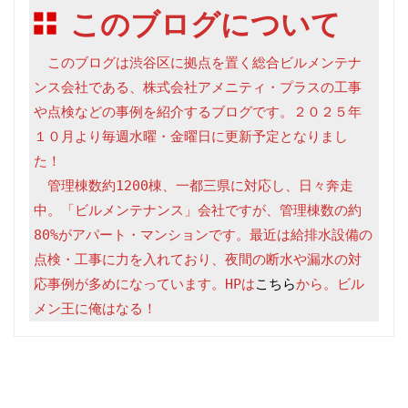
このブログについて
　このブログは渋谷区に拠点を置く総合ビルメンテナ
ンス会社である、株式会社アメニティ・プラスの工事
や点検などの事例を紹介するブログです。２０２５年
１０月より毎週水曜・金曜日に更新予定となりまし
た！

　管理棟数約1200棟、一都三県に対応し、日々奔走
中。「ビルメンテナンス」会社ですが、管理棟数の約
80%がアパート・マンションです。最近は給排水設備の
点検・工事に力を入れており、夜間の断水や漏水の対
応事例が多めになっています。HPは
こちら
から。ビル
メン王に俺はなる！