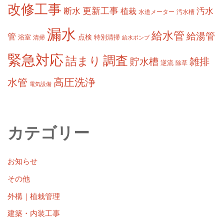
改修工事
更新工事
断水
汚水
植栽
水道メーター
汚水槽
漏水
給水管
給湯管
管
浴室
点検
清掃
特別清掃
給水ポンプ
緊急対応
調査
詰まり
雑排
貯水槽
逆流
除草
高圧洗浄
水管
電気設備
カテゴリー
お知らせ
その他
外構｜植栽管理
建築・内装工事