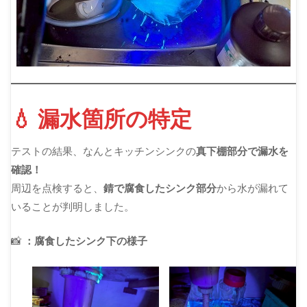
💧 漏水箇所の特定
テストの結果、なんとキッチンシンクの
真下棚部分で漏水を
確認！
周辺を点検すると、
錆で腐食したシンク部分
から水が漏れて
いることが判明しました。
📸
：腐食したシンク下の様子