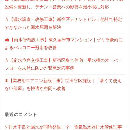
設備を更新し、テナント営業への影響を最小限に対応
💧【漏水調査・改修工事】新宿区テナントビル｜他社で特定
できなかった漏水原因を解決
🌧【雨水管増設工事】東久留米市マンション｜ゲリラ豪雨に
よるバルコニー冠水を改善
💧【定水位弁交換工事】新宿区集合住宅｜受水槽のオーバー
フローを未然に防いだ緊急対応事例
❄【業務用エアコン新設工事】世田谷区施設｜「暑くて使え
ない部屋」を快適な空間へ改善
最近のコメント
⚡ 排水不良と漏水が同時発生！？｜電気温水器排水管修理事