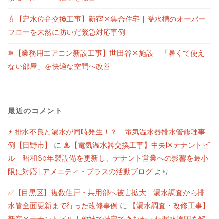
💧【定水位弁交換工事】新宿区集合住宅｜受水槽のオーバー
フローを未然に防いだ緊急対応事例
❄【業務用エアコン新設工事】世田谷区施設｜「暑くて使え
ない部屋」を快適な空間へ改善
最近のコメント
⚡ 排水不良と漏水が同時発生！？｜電気温水器排水管修理事
例【日野市】
に
♨【電気温水器交換工事】中央区テナントビ
ル｜昭和60年製設備を更新し、テナント営業への影響を最小
限に対応 | アメニティ・プラスの活動ブログ
より
✅【目黒区】複数住戸・共用部へ被害拡大｜漏水調査から排
水管全面更新まで行った改修事例
に
【漏水調査・改修工事】