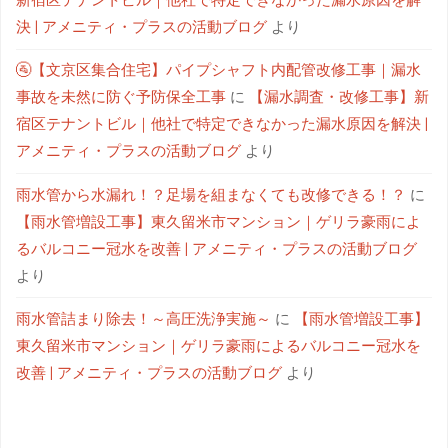
新宿区テナントビル｜他社で特定できなかった漏水原因を解
決 | アメニティ・プラスの活動ブログ
より
🚰【文京区集合住宅】パイプシャフト内配管改修工事｜漏水
事故を未然に防ぐ予防保全工事
に
【漏水調査・改修工事】新
宿区テナントビル｜他社で特定できなかった漏水原因を解決 |
アメニティ・プラスの活動ブログ
より
雨水管から水漏れ！？足場を組まなくても改修できる！？
に
【雨水管増設工事】東久留米市マンション｜ゲリラ豪雨によ
るバルコニー冠水を改善 | アメニティ・プラスの活動ブログ
より
雨水管詰まり除去！～高圧洗浄実施～
に
【雨水管増設工事】
東久留米市マンション｜ゲリラ豪雨によるバルコニー冠水を
改善 | アメニティ・プラスの活動ブログ
より