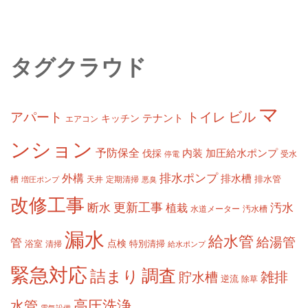
タグクラウド
マ
ビル
アパート
トイレ
テナント
キッチン
エアコン
ンション
予防保全
内装
加圧給水ポンプ
伐採
受水
停電
排水ポンプ
外構
排水槽
槽
定期清掃
排水管
増圧ポンプ
天井
悪臭
改修工事
更新工事
断水
汚水
植栽
水道メーター
汚水槽
漏水
給水管
給湯管
管
浴室
点検
清掃
特別清掃
給水ポンプ
緊急対応
調査
詰まり
雑排
貯水槽
逆流
除草
高圧洗浄
水管
電気設備