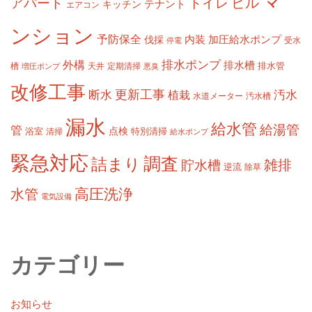
マ
ビル
アパート
トイレ
テナント
キッチン
エアコン
ンション
予防保全
内装
加圧給水ポンプ
伐採
受水
停電
排水ポンプ
外構
排水槽
槽
定期清掃
排水管
増圧ポンプ
天井
悪臭
改修工事
更新工事
断水
汚水
植栽
水道メーター
汚水槽
漏水
給水管
給湯管
管
浴室
点検
清掃
特別清掃
給水ポンプ
緊急対応
調査
詰まり
雑排
貯水槽
逆流
除草
高圧洗浄
水管
電気設備
カテゴリー
お知らせ