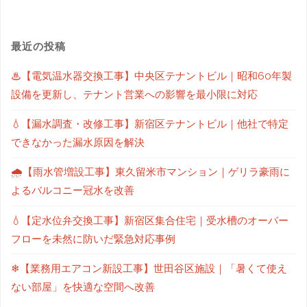
最近の投稿
♨【電気温水器交換工事】中央区テナントビル｜昭和60年製
設備を更新し、テナント営業への影響を最小限に対応
💧【漏水調査・改修工事】新宿区テナントビル｜他社で特定
できなかった漏水原因を解決
🌧【雨水管増設工事】東久留米市マンション｜ゲリラ豪雨に
よるバルコニー冠水を改善
💧【定水位弁交換工事】新宿区集合住宅｜受水槽のオーバー
フローを未然に防いだ緊急対応事例
❄【業務用エアコン新設工事】世田谷区施設｜「暑くて使え
ない部屋」を快適な空間へ改善