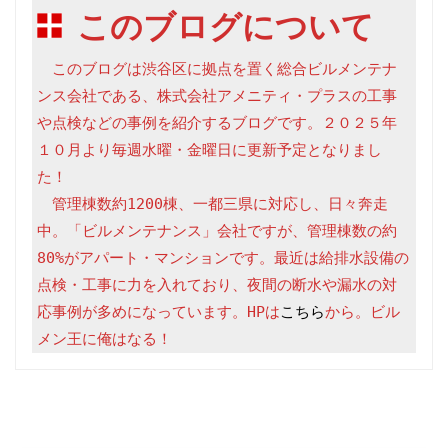
このブログについて
　このブログは渋谷区に拠点を置く総合ビルメンテナ
ンス会社である、株式会社アメニティ・プラスの工事
や点検などの事例を紹介するブログです。２０２５年
１０月より毎週水曜・金曜日に更新予定となりまし
た！

　管理棟数約1200棟、一都三県に対応し、日々奔走
中。「ビルメンテナンス」会社ですが、管理棟数の約
80%がアパート・マンションです。最近は給排水設備の
点検・工事に力を入れており、夜間の断水や漏水の対
応事例が多めになっています。HPは
こちら
から。ビル
メン王に俺はなる！