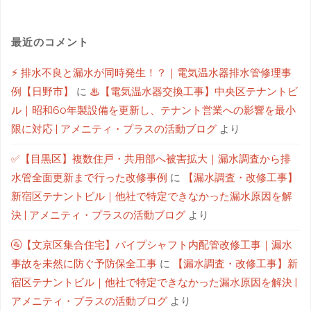
最近のコメント
⚡ 排水不良と漏水が同時発生！？｜電気温水器排水管修理事
例【日野市】
に
♨【電気温水器交換工事】中央区テナントビ
ル｜昭和60年製設備を更新し、テナント営業への影響を最小
限に対応 | アメニティ・プラスの活動ブログ
より
✅【目黒区】複数住戸・共用部へ被害拡大｜漏水調査から排
水管全面更新まで行った改修事例
に
【漏水調査・改修工事】
新宿区テナントビル｜他社で特定できなかった漏水原因を解
決 | アメニティ・プラスの活動ブログ
より
🚰【文京区集合住宅】パイプシャフト内配管改修工事｜漏水
事故を未然に防ぐ予防保全工事
に
【漏水調査・改修工事】新
宿区テナントビル｜他社で特定できなかった漏水原因を解決 |
アメニティ・プラスの活動ブログ
より