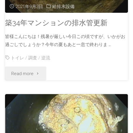
2021年9月3日
給排水設備
築34年マンションの排水管更新
皆様こんにちは！残暑が厳しい今日この頃ですが、いかがお
過ごしでしょうか？今年の夏もあと一息で終わりま …
トイレ
/
調査
/
逆流
Read more