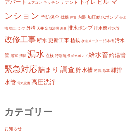
マ
ビル
アパート
トイレ
テナント
キッチン
エアコン
ンション
予防保全
内装
加圧給水ポンプ
伐採
受水
停電
排水ポンプ
外構
排水槽
槽
定期清掃
排水管
増圧ポンプ
天井
悪臭
改修工事
更新工事
断水
汚水
植栽
水道メーター
汚水槽
漏水
給水管
給湯管
管
浴室
点検
清掃
特別清掃
給水ポンプ
緊急対応
調査
詰まり
雑排
貯水槽
逆流
除草
高圧洗浄
水管
電気設備
カテゴリー
お知らせ