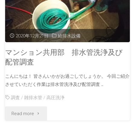
2020年12月21日
給排水設備
マンション共用部 排水管洗浄及び
配管調査
こんにちは！ 皆さんいかがお過ごしでしょうか。 今回ご紹介
させていただく作業は排水管洗浄及び配管調査 …
調査
/
雑排水管
/
高圧洗浄
Read more