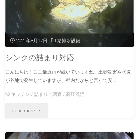
2021年8月17日
給排水設備
シンクの詰まり対応
こんにちは！ここ最近雨が続いていますね。土砂災害や水災
が各地で発生していますが、都内だからと言って安 …
キッチン
/
詰まり
/
調査
/
高圧洗浄
Read more