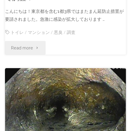
こんにちは！東京都を含む1都3県ではまたまん延防止措置が
要請されました。急激に感染が拡大しております …
トイレ
/
マンション
/
悪臭
/
調査
Read more