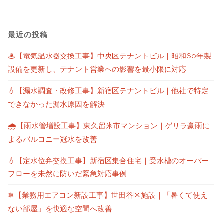
最近の投稿
♨【電気温水器交換工事】中央区テナントビル｜昭和60年製
設備を更新し、テナント営業への影響を最小限に対応
💧【漏水調査・改修工事】新宿区テナントビル｜他社で特定
できなかった漏水原因を解決
🌧【雨水管増設工事】東久留米市マンション｜ゲリラ豪雨に
よるバルコニー冠水を改善
💧【定水位弁交換工事】新宿区集合住宅｜受水槽のオーバー
フローを未然に防いだ緊急対応事例
❄【業務用エアコン新設工事】世田谷区施設｜「暑くて使え
ない部屋」を快適な空間へ改善