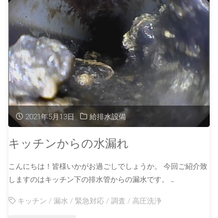
2021年5月13日
給排水設備
キッチンからの水漏れ
こんにちは！皆様いかがお過ごしでしょうか。 今回ご紹介致
しますのはキッチン下の排水管からの漏水です。 …
キッチン
/
漏水
/
緊急対応
/
調査
/
高圧洗浄