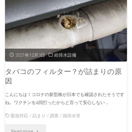
2021年12月3日
給排水設備
タバコのフィルター？が詰まりの原
因
こんにちは！コロナの新型株が日本でも確認されたそうです
ね。ワクチンを2回打ったからと言って安心しない …
緊急対応
/
詰まり
/
調査
/
雑排水管
Read more