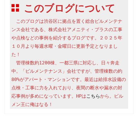
このブログについて
　このブログは渋谷区に拠点を置く総合ビルメンテナ
ンス会社である、株式会社アメニティ・プラスの工事
や点検などの事例を紹介するブログです。２０２５年
１０月より毎週水曜・金曜日に更新予定となりまし
た！

　管理棟数約1200棟、一都三県に対応し、日々奔走
中。「ビルメンテナンス」会社ですが、管理棟数の約
80%がアパート・マンションです。最近は給排水設備の
点検・工事に力を入れており、夜間の断水や漏水の対
応事例が多めになっています。HPは
こちら
から。ビル
メン王に俺はなる！