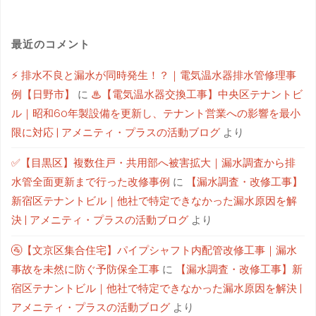
最近のコメント
⚡ 排水不良と漏水が同時発生！？｜電気温水器排水管修理事
例【日野市】
に
♨【電気温水器交換工事】中央区テナントビ
ル｜昭和60年製設備を更新し、テナント営業への影響を最小
限に対応 | アメニティ・プラスの活動ブログ
より
✅【目黒区】複数住戸・共用部へ被害拡大｜漏水調査から排
水管全面更新まで行った改修事例
に
【漏水調査・改修工事】
新宿区テナントビル｜他社で特定できなかった漏水原因を解
決 | アメニティ・プラスの活動ブログ
より
🚰【文京区集合住宅】パイプシャフト内配管改修工事｜漏水
事故を未然に防ぐ予防保全工事
に
【漏水調査・改修工事】新
宿区テナントビル｜他社で特定できなかった漏水原因を解決 |
アメニティ・プラスの活動ブログ
より