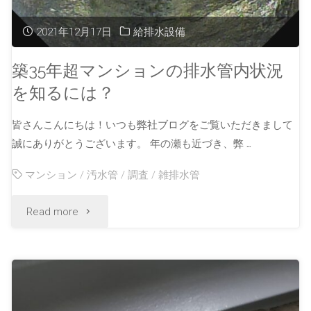
2021年12月17日
給排水設備
築35年超マンションの排水管内状況
を知るには？
皆さんこんにちは！いつも弊社ブログをご覧いただきまして
誠にありがとうございます。 年の瀬も近づき、弊 …
マンション
/
汚水管
/
調査
/
雑排水管
Read more