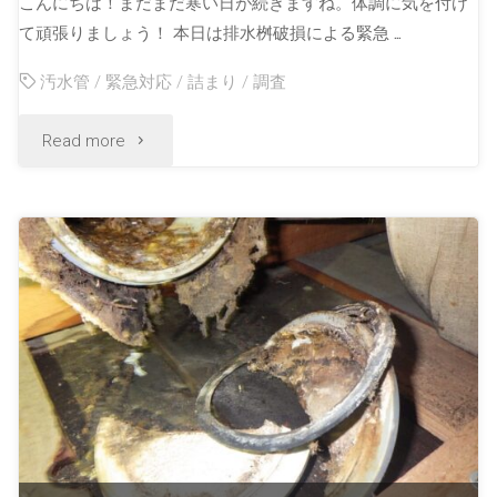
こんにちは！まだまだ寒い日が続きますね。体調に気を付け
て頑張りましょう！ 本日は排水桝破損による緊急 …
汚水管
/
緊急対応
/
詰まり
/
調査
Read more