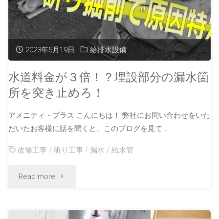
2023年5月19日
給排水設備
水道料金が３倍！？埋設部分の漏水箇
所を突き止めろ！
アメニティ・プラス こんにちは！ 弊社にお問い合わせをいた
だいたお客様に話を聞くと、このブログを見て …
改修工事
/
斫り工事
/
漏水
/
給水管
Read more