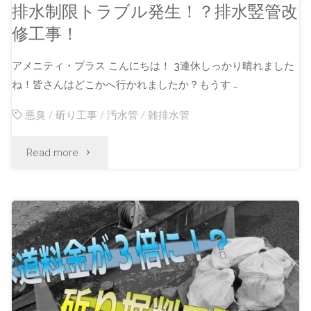
排水制限トラブル発生！？排水竪管改
修工事！
アメニティ・プラス こんにちは！ 3連休しっかり晴れました
ね！皆さんはどこかへ行かれましたか？もうす …
悪臭
/
斫り工事
/
汚水管
/
雑排水管
Read more