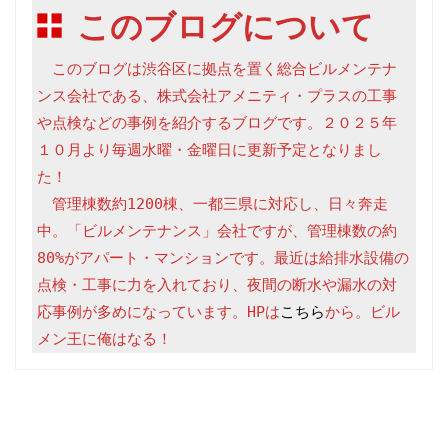
このブログについて
　このブログは渋谷区に拠点を置く総合ビルメンテナ
ンス会社である、株式会社アメニティ・プラスの工事
や点検などの事例を紹介するブログです。２０２５年
１０月より毎週水曜・金曜日に更新予定となりまし
た！

　管理棟数約1200棟、一都三県に対応し、日々奔走
中。「ビルメンテナンス」会社ですが、管理棟数の約
80%がアパート・マンションです。最近は給排水設備の
点検・工事に力を入れており、夜間の断水や漏水の対
応事例が多めになっています。HPは
こちら
から。ビル
メン王に俺はなる！