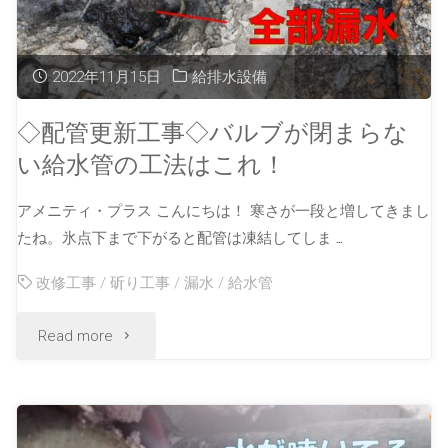
2022年11月15日
給排水設備
◇配管更新工事◇バルブが閉まらな
い給水管の工法はこれ！
アメニティ・プラス こんにちは！ 寒さが一段と増してきまし
たね。氷点下まで下がると配管は凍結してしま …
改修工事
/
斫り工事
/
漏水
/
給水管
Read more