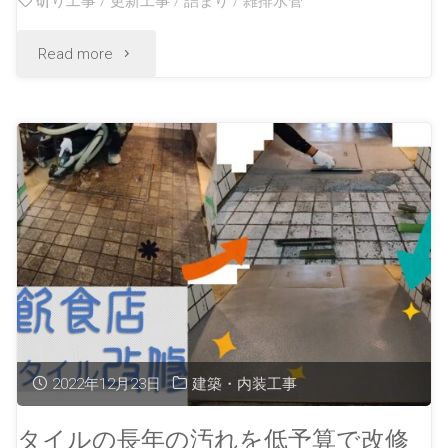
斫り工事
/
更新工事
/
詰まり
/
雑排水管
Read more
2022年12月23日
建築・内装工事
タイルの長年の汚れを低予算で改修