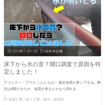
2022年11月11日
給排水設備
床下から水の音？開口調査で原因を特
定しました！
アメニティ・プラス こんにちは！ 最近地震が多いですね。弊
社は8階だからか、地震が来るとかなり揺れま …
改修工事
/
斫り工事
/
漏水
/
給湯管