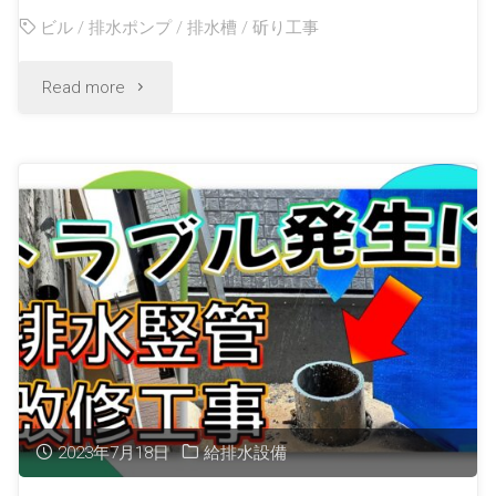
ビル
/
排水ポンプ
/
排水槽
/
斫り工事
Read more
2023年7月18日
給排水設備