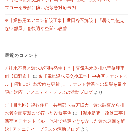
フローを未然に防いだ緊急対応事例
❄【業務用エアコン新設工事】世田谷区施設｜「暑くて使え
ない部屋」を快適な空間へ改善
最近のコメント
⚡ 排水不良と漏水が同時発生！？｜電気温水器排水管修理事
例【日野市】
に
♨【電気温水器交換工事】中央区テナントビ
ル｜昭和60年製設備を更新し、テナント営業への影響を最小
限に対応 | アメニティ・プラスの活動ブログ
より
✅【目黒区】複数住戸・共用部へ被害拡大｜漏水調査から排
水管全面更新まで行った改修事例
に
【漏水調査・改修工事】
新宿区テナントビル｜他社で特定できなかった漏水原因を解
決 | アメニティ・プラスの活動ブログ
より