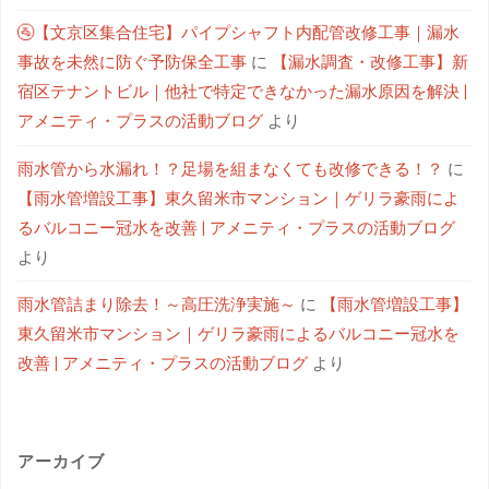
🚰【文京区集合住宅】パイプシャフト内配管改修工事｜漏水
事故を未然に防ぐ予防保全工事
に
【漏水調査・改修工事】新
宿区テナントビル｜他社で特定できなかった漏水原因を解決 |
アメニティ・プラスの活動ブログ
より
雨水管から水漏れ！？足場を組まなくても改修できる！？
に
【雨水管増設工事】東久留米市マンション｜ゲリラ豪雨によ
るバルコニー冠水を改善 | アメニティ・プラスの活動ブログ
より
雨水管詰まり除去！～高圧洗浄実施～
に
【雨水管増設工事】
東久留米市マンション｜ゲリラ豪雨によるバルコニー冠水を
改善 | アメニティ・プラスの活動ブログ
より
アーカイブ