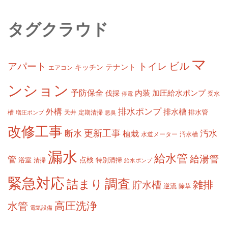
タグクラウド
マ
ビル
アパート
トイレ
テナント
キッチン
エアコン
ンション
予防保全
内装
加圧給水ポンプ
伐採
受水
停電
排水ポンプ
外構
排水槽
槽
定期清掃
排水管
増圧ポンプ
天井
悪臭
改修工事
更新工事
断水
汚水
植栽
水道メーター
汚水槽
漏水
給水管
給湯管
管
浴室
点検
清掃
特別清掃
給水ポンプ
緊急対応
調査
詰まり
雑排
貯水槽
逆流
除草
高圧洗浄
水管
電気設備