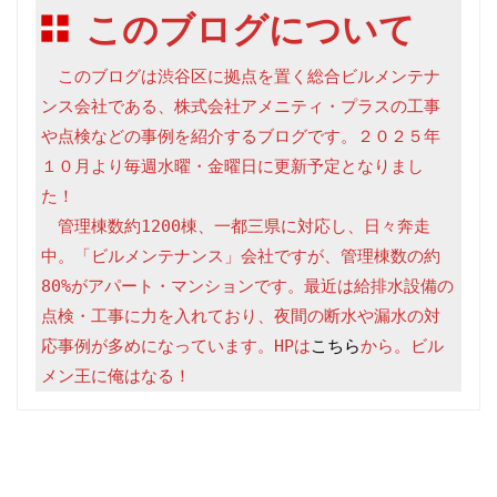
このブログについて
　このブログは渋谷区に拠点を置く総合ビルメンテナ
ンス会社である、株式会社アメニティ・プラスの工事
や点検などの事例を紹介するブログです。２０２５年
１０月より毎週水曜・金曜日に更新予定となりまし
た！

　管理棟数約1200棟、一都三県に対応し、日々奔走
中。「ビルメンテナンス」会社ですが、管理棟数の約
80%がアパート・マンションです。最近は給排水設備の
点検・工事に力を入れており、夜間の断水や漏水の対
応事例が多めになっています。HPは
こちら
から。ビル
メン王に俺はなる！