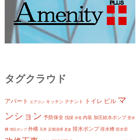
タグクラウド
マ
ビル
アパート
トイレ
テナント
キッチン
エアコン
ンション
予防保全
内装
加圧給水ポンプ
伐採
受水
停電
排水ポンプ
外構
排水槽
槽
定期清掃
排水管
増圧ポンプ
天井
悪臭