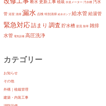
改修工事
更新工事
断水
汚水
植栽
水道メーター
汚水槽
漏水
給水管
給湯管
管
浴室
点検
清掃
特別清掃
給水ポンプ
緊急対応
調査
詰まり
雑排
貯水槽
逆流
除草
高圧洗浄
水管
電気設備
カテゴリー
お知らせ
その他
外構｜植栽管理
建築・内装工事
消防設備