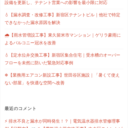
設備を更新し、テナント営業への影響を最小限に対応
💧【漏水調査・改修工事】新宿区テナントビル｜他社で特定
できなかった漏水原因を解決
🌧【雨水管増設工事】東久留米市マンション｜ゲリラ豪雨に
よるバルコニー冠水を改善
💧【定水位弁交換工事】新宿区集合住宅｜受水槽のオーバー
フローを未然に防いだ緊急対応事例
❄【業務用エアコン新設工事】世田谷区施設｜「暑くて使え
ない部屋」を快適な空間へ改善
最近のコメント
⚡ 排水不良と漏水が同時発生！？｜電気温水器排水管修理事