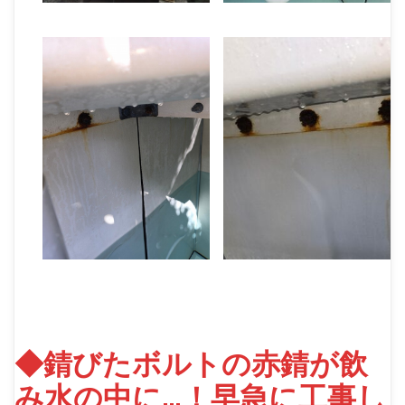
◆錆びたボルトの赤錆が飲
み水の中に…！早急に工事し