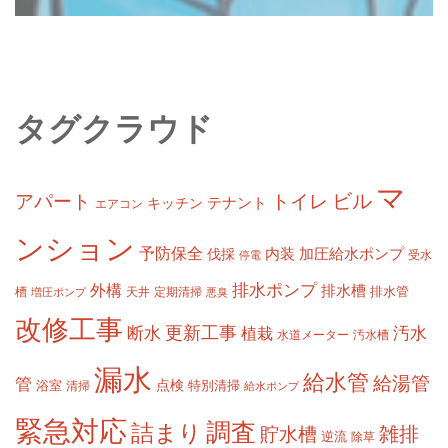
タグクラウド
マ
ビル
アパート
トイレ
テナント
キッチン
エアコン
ンション
予防保全
内装
加圧給水ポンプ
伐採
受水
停電
排水ポンプ
外構
排水槽
槽
定期清掃
排水管
増圧ポンプ
天井
悪臭
改修工事
更新工事
断水
汚水
植栽
水道メーター
汚水槽
漏水
給水管
給湯管
管
浴室
点検
清掃
特別清掃
給水ポンプ
緊急対応
調査
詰まり
雑排
貯水槽
逆流
除草