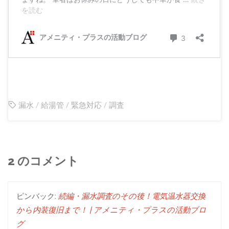
漏水
/
給湯管
/
緊急対応
/
調査
2 のコメント
ピンバック:
続編・漏水調査のその後！電気温水器交換
から内装復旧まで！ | アメニティ・プラスの活動ブロ
グ