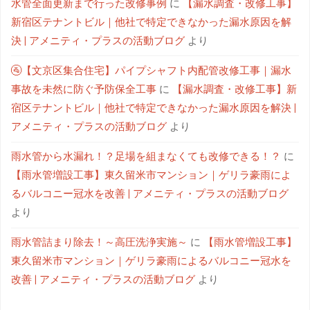
水管全面更新まで行った改修事例
に
【漏水調査・改修工事】
新宿区テナントビル｜他社で特定できなかった漏水原因を解
決 | アメニティ・プラスの活動ブログ
より
🚰【文京区集合住宅】パイプシャフト内配管改修工事｜漏水
事故を未然に防ぐ予防保全工事
に
【漏水調査・改修工事】新
宿区テナントビル｜他社で特定できなかった漏水原因を解決 |
アメニティ・プラスの活動ブログ
より
雨水管から水漏れ！？足場を組まなくても改修できる！？
に
【雨水管増設工事】東久留米市マンション｜ゲリラ豪雨によ
るバルコニー冠水を改善 | アメニティ・プラスの活動ブログ
より
雨水管詰まり除去！～高圧洗浄実施～
に
【雨水管増設工事】
東久留米市マンション｜ゲリラ豪雨によるバルコニー冠水を
改善 | アメニティ・プラスの活動ブログ
より