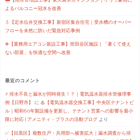
🌧【雨水管増設工事】東久留米市マンション｜ゲリラ豪雨に
よるバルコニー冠水を改善
💧【定水位弁交換工事】新宿区集合住宅｜受水槽のオーバー
フローを未然に防いだ緊急対応事例
❄【業務用エアコン新設工事】世田谷区施設｜「暑くて使え
ない部屋」を快適な空間へ改善
最近のコメント
⚡ 排水不良と漏水が同時発生！？｜電気温水器排水管修理事
例【日野市】
に
♨【電気温水器交換工事】中央区テナントビ
ル｜昭和60年製設備を更新し、テナント営業への影響を最小
限に対応 | アメニティ・プラスの活動ブログ
より
✅【目黒区】複数住戸・共用部へ被害拡大｜漏水調査から排