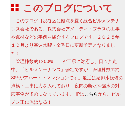
このブログについて
　このブログは渋谷区に拠点を置く総合ビルメンテナ
ンス会社である、株式会社アメニティ・プラスの工事
や点検などの事例を紹介するブログです。２０２５年
１０月より毎週水曜・金曜日に更新予定となりまし
た！

　管理棟数約1200棟、一都三県に対応し、日々奔走
中。「ビルメンテナンス」会社ですが、管理棟数の約
80%がアパート・マンションです。最近は給排水設備の
点検・工事に力を入れており、夜間の断水や漏水の対
応事例が多めになっています。HPは
こちら
から。ビル
メン王に俺はなる！