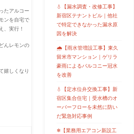
💧【漏水調査・改修工事】
ったアルコー
新宿区テナントビル｜他社
モンを自宅で
で特定できなかった漏水原
え、実行！
因を解決
どんレモンの
🌧【雨水管増設工事】東久
留米市マンション｜ゲリラ
豪雨によるバルコニー冠水
て嬉しくなり
を改善
💧【定水位弁交換工事】新
宿区集合住宅｜受水槽のオ
ーバーフローを未然に防い
だ緊急対応事例
❄【業務用エアコン新設工