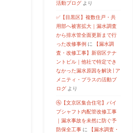
活動ブログ
より
✅【目黒区】複数住戸・共
用部へ被害拡大｜漏水調査
から排水管全面更新まで行
った改修事例
に
【漏水調
査・改修工事】新宿区テナ
ントビル｜他社で特定でき
なかった漏水原因を解決 | ア
メニティ・プラスの活動ブ
ログ
より
🚰【文京区集合住宅】パイ
プシャフト内配管改修工事
｜漏水事故を未然に防ぐ予
防保全工事
に
【漏水調査・