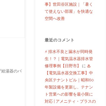
事】世田谷区施設｜「暑く
て使えない部屋」を快適な
空間へ改善
最近のコメント
⚡ 排水不良と漏水が同時発
生！？｜電気温水器排水管
修理事例【日野市】
に
♨
ず給湯器のバ
【電気温水器交換工事】中
央区テナントビル｜昭和60
年製設備を更新し、テナン
ト営業への影響を最小限に
対応 | アメニティ・プラスの