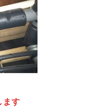
。
します