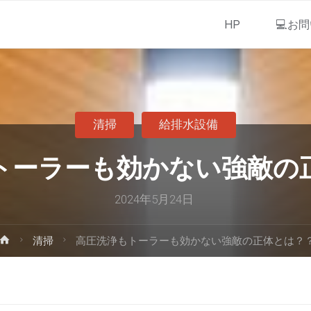
HP
💻お
清掃
給排水設備
トーラーも効かない強敵の
2024年5月24日
清掃
高圧洗浄もトーラーも効かない強敵の正体とは？