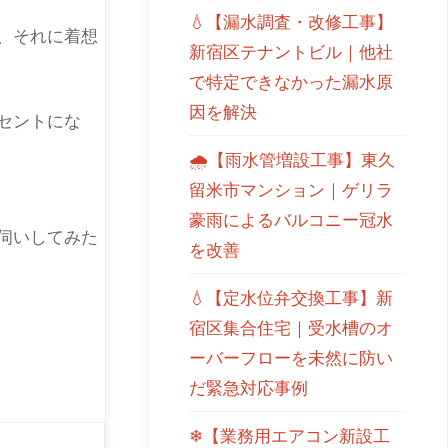
💧【漏水調査・改修工事】
、それに着想
新宿区テナントビル｜他社
で特定できなかった漏水原
因を解決
セントにな
🌧【雨水管増設工事】東久
留米市マンション｜ゲリラ
豪雨によるバルコニー冠水
伺いしてみた
を改善
💧【定水位弁交換工事】新
宿区集合住宅｜受水槽のオ
ーバーフローを未然に防い
だ緊急対応事例
❄【業務用エアコン新設工