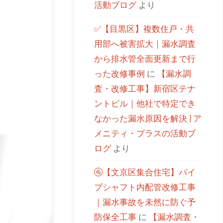
活動ブログ
より
✅【目黒区】複数住戸・共
用部へ被害拡大｜漏水調査
から排水管全面更新まで行
った改修事例
に
【漏水調
査・改修工事】新宿区テナ
ントビル｜他社で特定でき
なかった漏水原因を解決 | ア
メニティ・プラスの活動ブ
ログ
より
🚰【文京区集合住宅】パイ
プシャフト内配管改修工事
｜漏水事故を未然に防ぐ予
防保全工事
に
【漏水調査・