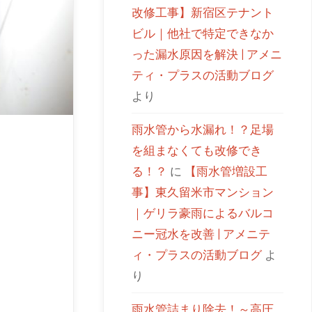
改修工事】新宿区テナント
ビル｜他社で特定できなか
った漏水原因を解決 | アメニ
ティ・プラスの活動ブログ
より
雨水管から水漏れ！？足場
を組まなくても改修でき
る！？
に
【雨水管増設工
事】東久留米市マンション
｜ゲリラ豪雨によるバルコ
ニー冠水を改善 | アメニテ
ィ・プラスの活動ブログ
よ
り
雨水管詰まり除去！～高圧