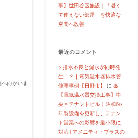
事】世田谷区施設｜「暑く
て使えない部屋」を快適な
空間へ改善
最近のコメント
⚡ 排水不良と漏水が同時発
生！？｜電気温水器排水管
場へ向かいま
修理事例【日野市】
に
♨
【電気温水器交換工事】中
央区テナントビル｜昭和60
年製設備を更新し、テナン
ト営業への影響を最小限に
対応 | アメニティ・プラスの