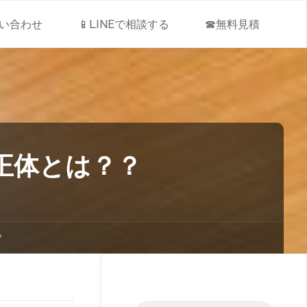
問い合わせ
📱LINEで相談する
☎無料見積
正体とは？？
？