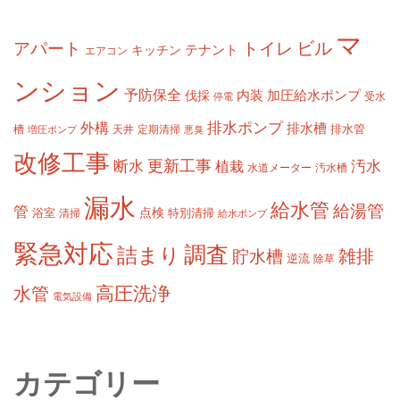
マ
ビル
アパート
トイレ
テナント
キッチン
エアコン
ンション
予防保全
内装
加圧給水ポンプ
伐採
受水
停電
排水ポンプ
外構
排水槽
槽
定期清掃
排水管
増圧ポンプ
天井
悪臭
改修工事
更新工事
断水
汚水
植栽
水道メーター
汚水槽
漏水
給水管
給湯管
管
浴室
点検
清掃
特別清掃
給水ポンプ
緊急対応
調査
詰まり
雑排
貯水槽
逆流
除草
高圧洗浄
水管
電気設備
カテゴリー