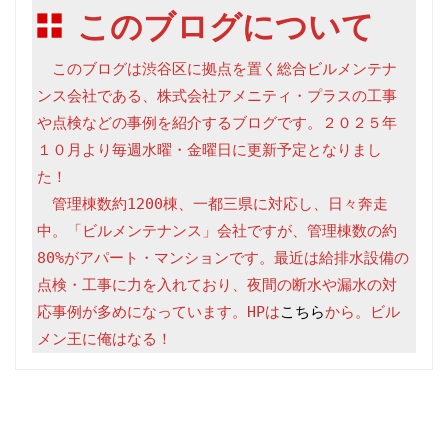
このブログについて
　このブログは渋谷区に拠点を置く総合ビルメンテナ
ンス会社である、株式会社アメニティ・プラスの工事
や点検などの事例を紹介するブログです。２０２５年
１０月より毎週水曜・金曜日に更新予定となりまし
た！

　管理棟数約1200棟、一都三県に対応し、日々奔走
中。「ビルメンテナンス」会社ですが、管理棟数の約
80%がアパート・マンションです。最近は給排水設備の
点検・工事に力を入れており、夜間の断水や漏水の対
応事例が多めになっています。HPは
こちら
から。ビル
メン王に俺はなる！