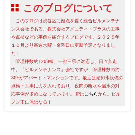
このブログについて
　このブログは渋谷区に拠点を置く総合ビルメンテナ
ンス会社である、株式会社アメニティ・プラスの工事
や点検などの事例を紹介するブログです。２０２５年
１０月より毎週水曜・金曜日に更新予定となりまし
た！

　管理棟数約1200棟、一都三県に対応し、日々奔走
中。「ビルメンテナンス」会社ですが、管理棟数の約
80%がアパート・マンションです。最近は給排水設備の
点検・工事に力を入れており、夜間の断水や漏水の対
応事例が多めになっています。HPは
こちら
から。ビル
メン王に俺はなる！