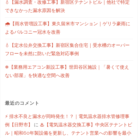
💧【漏水調査・改修工事】新宿区テナントビル｜他社で特定
できなかった漏水原因を解決
🌧【雨水管増設工事】東久留米市マンション｜ゲリラ豪雨に
よるバルコニー冠水を改善
💧【定水位弁交換工事】新宿区集合住宅｜受水槽のオーバー
フローを未然に防いだ緊急対応事例
❄【業務用エアコン新設工事】世田谷区施設｜「暑くて使え
ない部屋」を快適な空間へ改善
最近のコメント
⚡ 排水不良と漏水が同時発生！？｜電気温水器排水管修理事
例【日野市】
に
♨【電気温水器交換工事】中央区テナントビ
ル｜昭和60年製設備を更新し、テナント営業への影響を最小