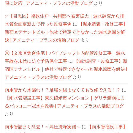
限に対応 | アメニティ・プラスの活動ブログ
より
✅【目黒区】複数住戸・共用部へ被害拡大｜漏水調査から排
水管全面更新まで行った改修事例
に
【漏水調査・改修工事】
新宿区テナントビル｜他社で特定できなかった漏水原因を解
決 | アメニティ・プラスの活動ブログ
より
🚰【文京区集合住宅】パイプシャフト内配管改修工事｜漏水
事故を未然に防ぐ予防保全工事
に
【漏水調査・改修工事】新
宿区テナントビル｜他社で特定できなかった漏水原因を解決 |
アメニティ・プラスの活動ブログ
より
雨水管から水漏れ！？足場を組まなくても改修できる！？
に
【雨水管増設工事】東久留米市マンション｜ゲリラ豪雨によ
るバルコニー冠水を改善 | アメニティ・プラスの活動ブログ
より
雨水管詰まり除去！～高圧洗浄実施～
に
【雨水管増設工事】