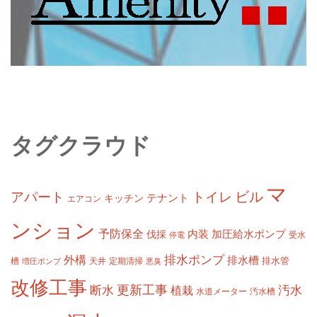
タグクラウド
マ
ビル
アパート
トイレ
テナント
キッチン
エアコン
ンション
予防保全
内装
加圧給水ポンプ
伐採
受水
停電
排水ポンプ
外構
排水槽
槽
定期清掃
排水管
増圧ポンプ
天井
悪臭
改修工事
更新工事
断水
汚水
植栽
水道メーター
汚水槽