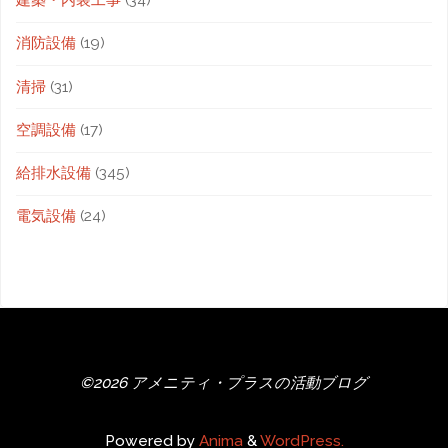
建築・内装工事
(34)
消防設備
(19)
清掃
(31)
空調設備
(17)
給排水設備
(345)
電気設備
(24)
©2026 アメニティ・プラスの活動ブログ
Powered by
Anima
&
WordPress.