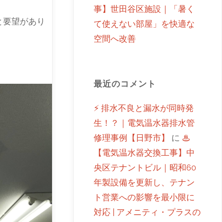
事】世田谷区施設｜「暑く
と要望があり
て使えない部屋」を快適な
空間へ改善
最近のコメント
⚡ 排水不良と漏水が同時発
生！？｜電気温水器排水管
修理事例【日野市】
に
♨
【電気温水器交換工事】中
央区テナントビル｜昭和60
年製設備を更新し、テナン
ト営業への影響を最小限に
対応 | アメニティ・プラスの