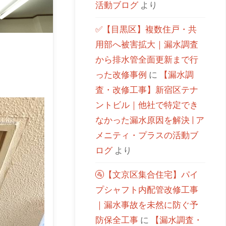
活動ブログ
より
✅【目黒区】複数住戸・共
用部へ被害拡大｜漏水調査
から排水管全面更新まで行
った改修事例
に
【漏水調
査・改修工事】新宿区テナ
ントビル｜他社で特定でき
なかった漏水原因を解決 | ア
メニティ・プラスの活動ブ
ログ
より
🚰【文京区集合住宅】パイ
プシャフト内配管改修工事
｜漏水事故を未然に防ぐ予
防保全工事
に
【漏水調査・