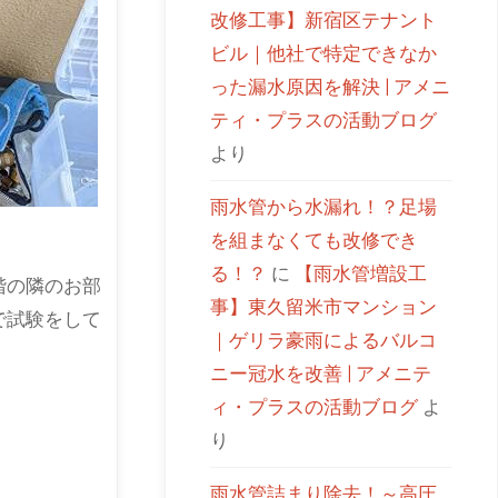
改修工事】新宿区テナント
ビル｜他社で特定できなか
った漏水原因を解決 | アメニ
ティ・プラスの活動ブログ
より
雨水管から水漏れ！？足場
を組まなくても改修でき
る！？
に
【雨水管増設工
階の隣のお部
事】東久留米市マンション
で試験をして
｜ゲリラ豪雨によるバルコ
ニー冠水を改善 | アメニテ
ィ・プラスの活動ブログ
よ
り
雨水管詰まり除去！～高圧