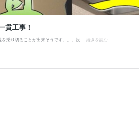
で一貫工事！
天
週を乗り切ることが出来そうです。。。設 …
続きを読む
井
か
ら
ポ
タ
ポ
タ･･･
💧
調
査
か
ら
改
修
ま