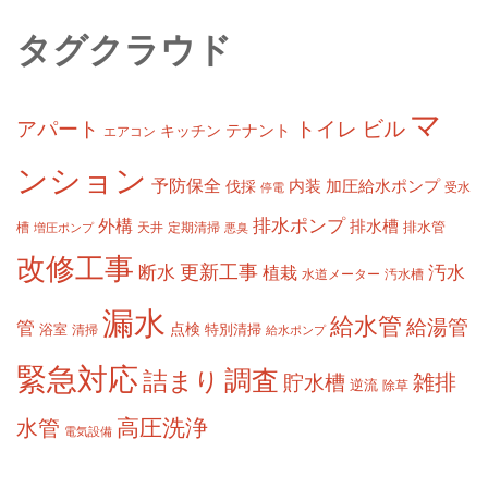
タグクラウド
マ
ビル
アパート
トイレ
テナント
キッチン
エアコン
ンション
予防保全
内装
加圧給水ポンプ
伐採
受水
停電
排水ポンプ
外構
排水槽
槽
定期清掃
排水管
増圧ポンプ
天井
悪臭
改修工事
更新工事
断水
汚水
植栽
水道メーター
汚水槽
漏水
給水管
給湯管
管
浴室
点検
清掃
特別清掃
給水ポンプ
緊急対応
調査
詰まり
雑排
貯水槽
逆流
除草
高圧洗浄
水管
電気設備