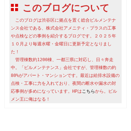
このブログについて
　このブログは渋谷区に拠点を置く総合ビルメンテナ
ンス会社である、株式会社アメニティ・プラスの工事
や点検などの事例を紹介するブログです。２０２５年
１０月より毎週水曜・金曜日に更新予定となりまし
た！

　管理棟数約1200棟、一都三県に対応し、日々奔走
中。「ビルメンテナンス」会社ですが、管理棟数の約
80%がアパート・マンションです。最近は給排水設備の
点検・工事に力を入れており、夜間の断水や漏水の対
応事例が多めになっています。HPは
こちら
から。ビル
メン王に俺はなる！