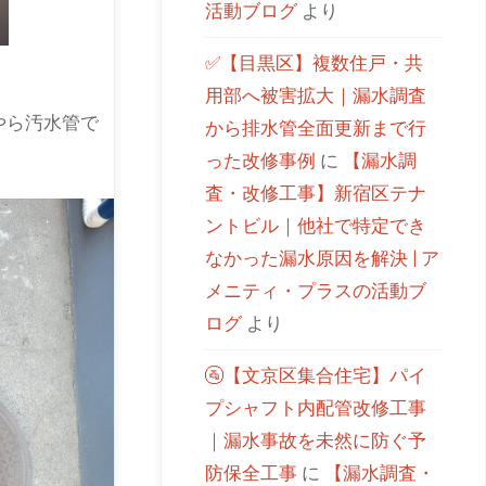
活動ブログ
より
✅【目黒区】複数住戸・共
用部へ被害拡大｜漏水調査
やら汚水管で
から排水管全面更新まで行
った改修事例
に
【漏水調
査・改修工事】新宿区テナ
ントビル｜他社で特定でき
なかった漏水原因を解決 | ア
メニティ・プラスの活動ブ
ログ
より
🚰【文京区集合住宅】パイ
プシャフト内配管改修工事
｜漏水事故を未然に防ぐ予
防保全工事
に
【漏水調査・