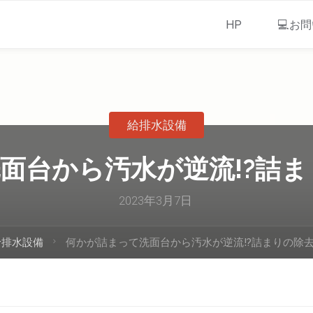
HP
💻お
給排水設備
面台から汚水が逆流!?詰ま
2023年3月7日
給排水設備
何かが詰まって洗面台から汚水が逆流!?詰まりの除去