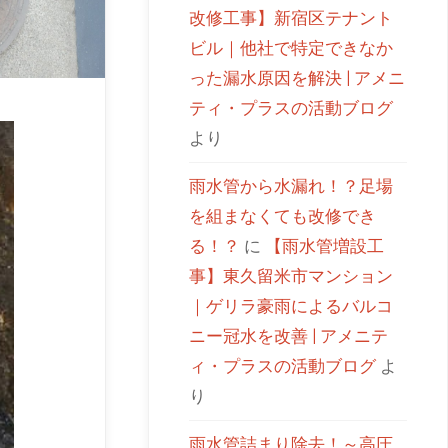
改修工事】新宿区テナント
ビル｜他社で特定できなか
った漏水原因を解決 | アメニ
ティ・プラスの活動ブログ
より
雨水管から水漏れ！？足場
を組まなくても改修でき
る！？
に
【雨水管増設工
事】東久留米市マンション
｜ゲリラ豪雨によるバルコ
ニー冠水を改善 | アメニテ
ィ・プラスの活動ブログ
よ
り
雨水管詰まり除去！～高圧