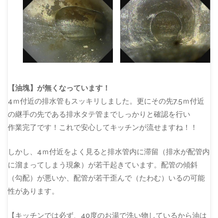
【油塊】が無くなっています！
4ｍ付近の排水管もスッキリしました。更にその先7.5ｍ付近
の継手の先である排水タテ管までしっかりと確認を行い
作業完了です！これで安心してキッチンが流せますね！！
しかし、4ｍ付近をよく見ると排水管内に滞留（排水が配管内
に溜まってしまう現象）が若干起きています。配管の傾斜
（勾配）が悪いか、配管が若干歪んで（たわむ）いるの可能
性があります。
【キッチンでは必ず、40度のお湯で洗い物しているから油は