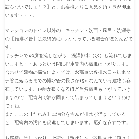
詰らないでしょ！？】と、お客様よりご意見を頂く事が御座
います・・・。
マンションのトイレ以外の、キッチン・洗面・風呂・洗濯等
の【雑排水管】は最終的に1つとなっている場合がほとんどで
す。
キッチンで40度を流しながら、洗濯排水（水）も流れてしま
いますと・・あっという間に排水管内の温度は下がります。
合わせて建物の構造によっては、お部屋の各排水口～排水タ
テ管に落ちるまでの排水管の長さが15ｍなんていう建物も存
在しています。距離が長くなるほど当然温度も下がっていき
ますので、配管内で油が固まって詰まってしまうというわけ
ですね。
また、この【たわみ】に油分を含んだ排水が溜まっている
と、配管内の汚れを促進してしまいます。厄介な存在です。
お客様にはしっかり、上記の【現状】をご説明させて頂きま