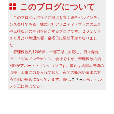
このブログについて
　このブログは渋谷区に拠点を置く総合ビルメンテナ
ンス会社である、株式会社アメニティ・プラスの工事
や点検などの事例を紹介するブログです。２０２５年
１０月より毎週水曜・金曜日に更新予定となりまし
た！

　管理棟数約1200棟、一都三県に対応し、日々奔走
中。「ビルメンテナンス」会社ですが、管理棟数の約
80%がアパート・マンションです。最近は給排水設備の
点検・工事に力を入れており、夜間の断水や漏水の対
応事例が多めになっています。HPは
こちら
から。ビル
メン王に俺はなる！