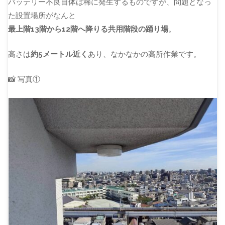
バッテリー不良自体は稀に発生するものですが、問題となっ
た設置場所がなんと
最上階13階から12階へ降りる共用階段の踊り場
。
高さは
約5メートル近く
あり、なかなかの高所作業です。
📸 写真①