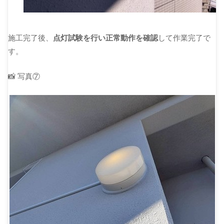
施工完了後、
点灯試験を行い正常動作を確認
して作業完了で
す。
📸 写真⑦