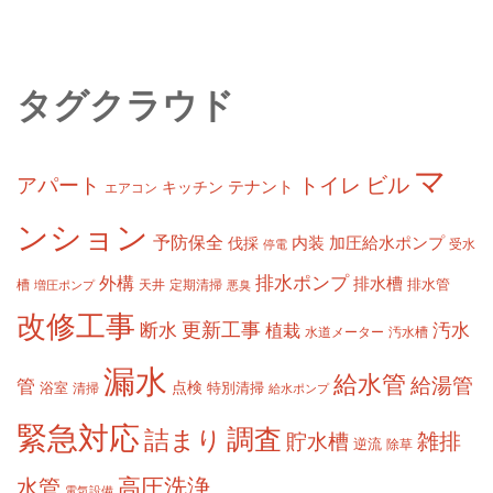
タグクラウド
マ
ビル
アパート
トイレ
テナント
キッチン
エアコン
ンション
予防保全
内装
加圧給水ポンプ
伐採
受水
停電
排水ポンプ
外構
排水槽
槽
定期清掃
排水管
増圧ポンプ
天井
悪臭
改修工事
更新工事
断水
汚水
植栽
水道メーター
汚水槽
漏水
給水管
給湯管
管
浴室
点検
清掃
特別清掃
給水ポンプ
緊急対応
調査
詰まり
雑排
貯水槽
逆流
除草
高圧洗浄
水管
電気設備