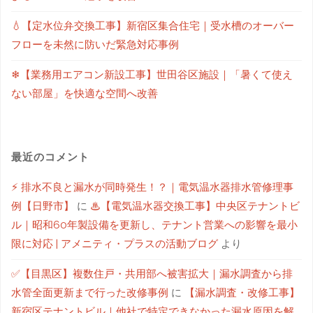
💧【定水位弁交換工事】新宿区集合住宅｜受水槽のオーバー
フローを未然に防いだ緊急対応事例
❄【業務用エアコン新設工事】世田谷区施設｜「暑くて使え
ない部屋」を快適な空間へ改善
最近のコメント
⚡ 排水不良と漏水が同時発生！？｜電気温水器排水管修理事
例【日野市】
に
♨【電気温水器交換工事】中央区テナントビ
ル｜昭和60年製設備を更新し、テナント営業への影響を最小
限に対応 | アメニティ・プラスの活動ブログ
より
✅【目黒区】複数住戸・共用部へ被害拡大｜漏水調査から排
水管全面更新まで行った改修事例
に
【漏水調査・改修工事】
新宿区テナントビル｜他社で特定できなかった漏水原因を解