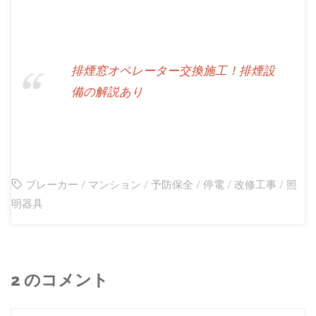
排煙窓オペレーター交換施工！排煙設
備の解説あり
ブレーカー
/
マンション
/
予防保全
/
停電
/
改修工事
/
照
明器具
2 のコメント