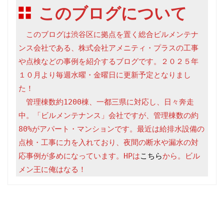
このブログについて
　このブログは渋谷区に拠点を置く総合ビルメンテナ
ンス会社である、株式会社アメニティ・プラスの工事
や点検などの事例を紹介するブログです。２０２５年
１０月より毎週水曜・金曜日に更新予定となりまし
た！

　管理棟数約1200棟、一都三県に対応し、日々奔走
中。「ビルメンテナンス」会社ですが、管理棟数の約
80%がアパート・マンションです。最近は給排水設備の
点検・工事に力を入れており、夜間の断水や漏水の対
応事例が多めになっています。HPは
こちら
から。ビル
メン王に俺はなる！