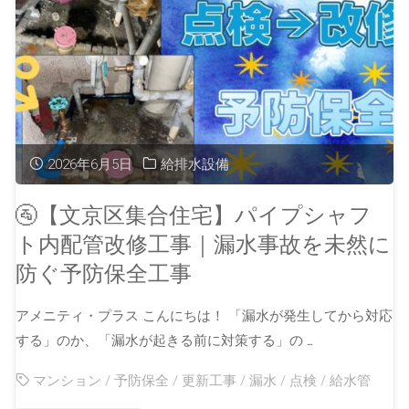
2026年6月5日
給排水設備
🚰【文京区集合住宅】パイプシャフ
ト内配管改修工事｜漏水事故を未然に
防ぐ予防保全工事
アメニティ・プラス こんにちは！ 「漏水が発生してから対応
する」のか、「漏水が起きる前に対策する」の …
マンション
/
予防保全
/
更新工事
/
漏水
/
点検
/
給水管