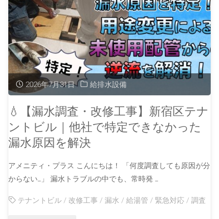
2026年7月31日
給排水設備
💧【漏水調査・改修工事】新宿区テナ
ントビル｜他社で特定できなかった
漏水原因を解決
アメニティ・プラス こんにちは！ 「何度調査しても原因が分
からない…」 漏水トラブルの中でも、常時発 …
テナントビル
/
改修工事
/
漏水
/
給湯管
/
緊急対応
/
調査