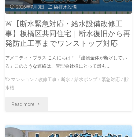
2026年7月3日
給排水設備
🚨【断水緊急対応・給水設備改修工
事】板橋区共同住宅｜断水復旧から再
発防止工事までワンストップ対応
アメニティ・プラス こんにちは！ 「建物全体が断水してい
る」このような連絡は、管理会社様にとって最も …
マンション
/
改修工事
/
断水
/
給水ポンプ
/
緊急対応
/
貯
水槽
Read more