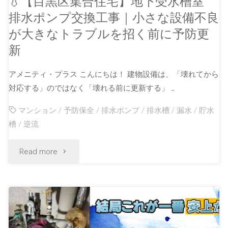
💧【目黒区集合住宅】地下受水槽室
排水ポンプ交換工事｜小さな設備不良
が大きなトラブルを招く前に予防更
新
アメニティ・プラス こんにちは！ 建物設備は、「壊れてから
対応する」のではなく「壊れる前に更新する」 …
マンション
/
予防保全
/
排水ポンプ
/
排水槽
/
漏水
/
貯水
槽
/
逆流
Read more