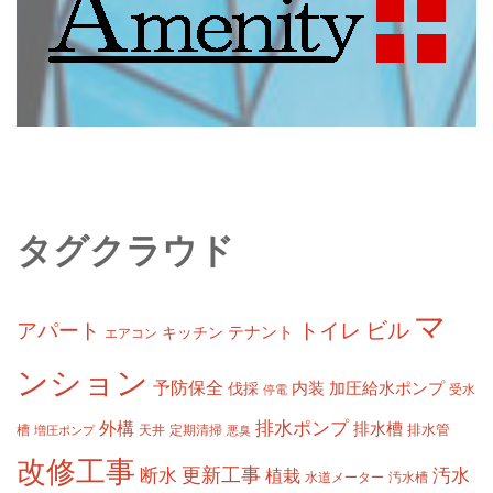
タグクラウド
マ
ビル
アパート
トイレ
テナント
キッチン
エアコン
ンション
予防保全
内装
加圧給水ポンプ
伐採
受水
停電
排水ポンプ
外構
排水槽
槽
定期清掃
排水管
増圧ポンプ
天井
悪臭
改修工事
更新工事
断水
汚水
植栽
水道メーター
汚水槽