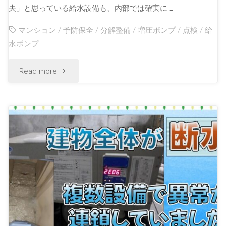
夫」と思っている給水設備も、内部では確実に …
マンション
/
予防保全
/
分解整備
/
増圧ポンプ
/
点検
/
給
水ポンプ
Read more