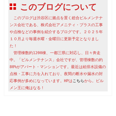
このブログについて
　このブログは渋谷区に拠点を置く総合ビルメンテナ
ンス会社である、株式会社アメニティ・プラスの工事
や点検などの事例を紹介するブログです。２０２５年
１０月より毎週水曜・金曜日に更新予定となりまし
た！

　管理棟数約1200棟、一都三県に対応し、日々奔走
中。「ビルメンテナンス」会社ですが、管理棟数の約
80%がアパート・マンションです。最近は給排水設備の
点検・工事に力を入れており、夜間の断水や漏水の対
応事例が多めになっています。HPは
こちら
から。ビル
メン王に俺はなる！