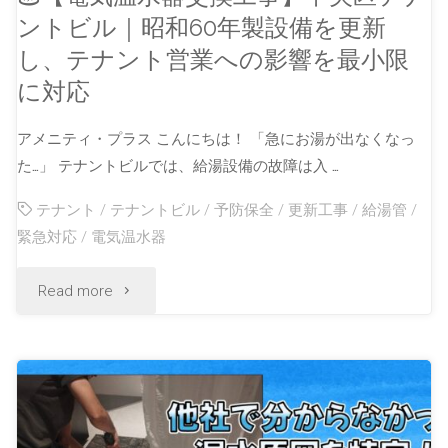
ントビル｜昭和60年製設備を更新
し、テナント営業への影響を最小限
に対応
アメニティ・プラス こんにちは！ 「急にお湯が出なくなっ
た…」 テナントビルでは、給湯設備の故障は入 …
テナント
/
テナントビル
/
予防保全
/
更新工事
/
給湯管
/
緊急対応
/
電気温水器
Read more