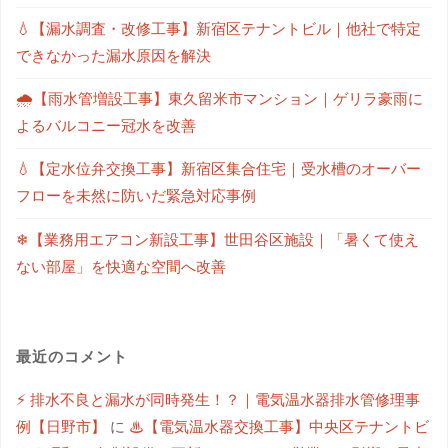
💧【漏水調査・改修工事】新宿区テナントビル｜他社で特定
できなかった漏水原因を解決
🌧【雨水管増設工事】東久留米市マンション｜ゲリラ豪雨に
よるバルコニー冠水を改善
💧【定水位弁交換工事】新宿区集合住宅｜受水槽のオーバー
フローを未然に防いだ緊急対応事例
❄【業務用エアコン新設工事】世田谷区施設｜「暑くて使え
ない部屋」を快適な空間へ改善
最近のコメント
⚡ 排水不良と漏水が同時発生！？｜電気温水器排水管修理事
例【日野市】
に
♨【電気温水器交換工事】中央区テナントビ