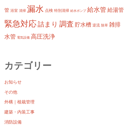
漏水
給水管
給湯管
管
浴室
点検
清掃
特別清掃
給水ポンプ
緊急対応
調査
詰まり
雑排
貯水槽
逆流
除草
高圧洗浄
水管
電気設備
カテゴリー
お知らせ
その他
外構｜植栽管理
建築・内装工事
消防設備