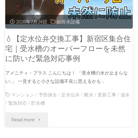
2026年7月24日
給排水設備
💧【定水位弁交換工事】新宿区集合住
宅｜受水槽のオーバーフローを未然
に防いだ緊急対応事例
アメニティ・プラス こんにちは！ 「受水槽の水が止まらな
い…」 一見すると小さな設備不良に思えるかも …
マンション
/
予防保全
/
定水位弁
/
断水
/
更新工事
/
溢水
/
緊急対応
/
貯水槽
Read more