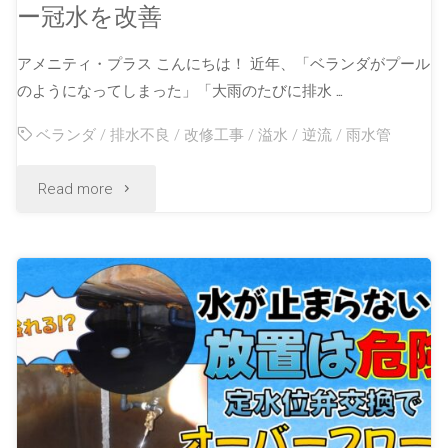
ー冠水を改善
アメニティ・プラス こんにちは！ 近年、「ベランダがプール
のようになってしまった」「大雨のたびに排水 …
ベランダ
/
排水不良
/
改修工事
/
溢水
/
逆流
/
雨水管
Read more