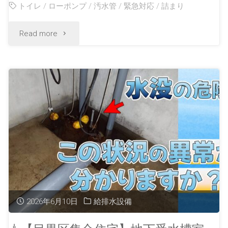
トイレ
/
ローポンプ
/
汚水管
/
緊急対応
/
詰まり
Read more
2026年6月10日
給排水設備