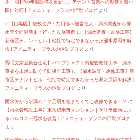
ル｜昭和60年製設備を更新し、テナント営業への影響を最小
限に対応 | アメニティ・プラスの活動ブログ
より
✅【目黒区】複数住戸・共用部へ被害拡大｜漏水調査から排
水管全面更新まで行った改修事例
に
【漏水調査・改修工事】
新宿区テナントビル｜他社で特定できなかった漏水原因を解
決 | アメニティ・プラスの活動ブログ
より
🚰【文京区集合住宅】パイプシャフト内配管改修工事｜漏水
事故を未然に防ぐ予防保全工事
に
【漏水調査・改修工事】新
宿区テナントビル｜他社で特定できなかった漏水原因を解決 |
アメニティ・プラスの活動ブログ
より
雨水管から水漏れ！？足場を組まなくても改修できる！？
に
【雨水管増設工事】東久留米市マンション｜ゲリラ豪雨によ
るバルコニー冠水を改善 | アメニティ・プラスの活動ブログ
より