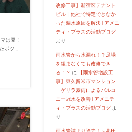
改修工事】新宿区テナント
ビル｜他社で特定できなか
った漏水原因を解決 | アメニ
ティ・プラスの活動ブログ
ーマは夏！
より
ボツ …
雨水管から水漏れ！？足場
を組まなくても改修でき
る！？
に
【雨水管増設工
事】東久留米市マンション
｜ゲリラ豪雨によるバルコ
ニー冠水を改善 | アメニテ
ィ・プラスの活動ブログ
よ
り
雨水管詰まり除去！～高圧