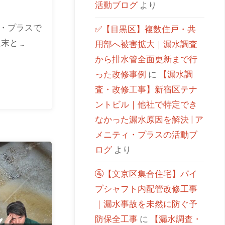
活動ブログ
より
・プラスで
✅【目黒区】複数住戸・共
末と …
用部へ被害拡大｜漏水調査
から排水管全面更新まで行
った改修事例
に
【漏水調
査・改修工事】新宿区テナ
ントビル｜他社で特定でき
なかった漏水原因を解決 | ア
メニティ・プラスの活動ブ
ログ
より
🚰【文京区集合住宅】パイ
プシャフト内配管改修工事
｜漏水事故を未然に防ぐ予
防保全工事
に
【漏水調査・