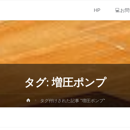
HP
💻お
タグ:
増圧ポンプ
タグ付けされた記事 "増圧ポンプ"