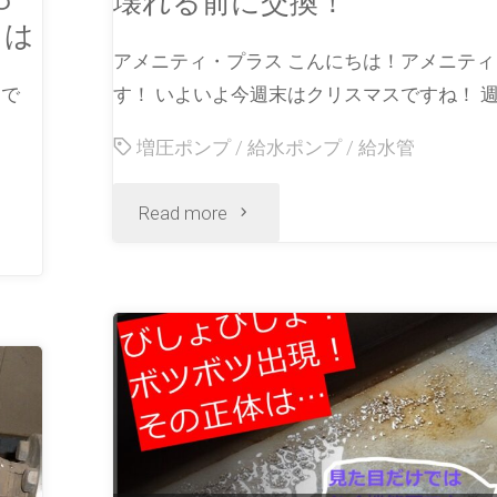
壊れる前に交換！
とは
アメニティ・プラス こんにちは！アメニティ
スで
す！ いよいよ今週末はクリスマスですね！ 週
増圧ポンプ
/
給水ポンプ
/
給水管
Read more