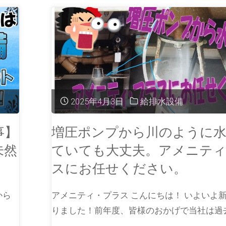
2025年4月3日
給排水設備
事】
増圧ポンプから川のように
未然
ていても大丈夫。アメニテ
スにお任せください。
から
アメニティ・プラス こんにちは！ いよいよ
りました！前年度、皆様のおかげで当社は過去