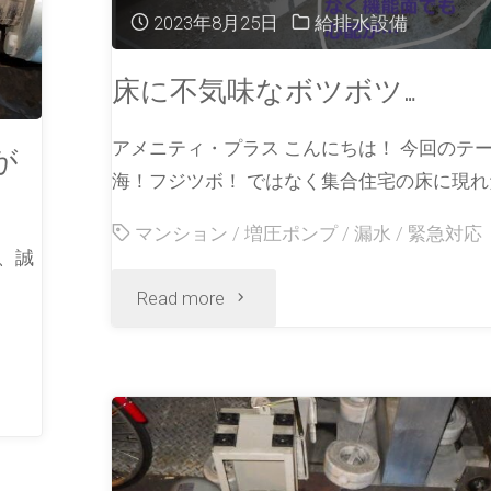
2023年8月25日
給排水設備
床に不気味なボツボツ…
アメニティ・プラス こんにちは！ 今回のテ
が
海！フジツボ！ ではなく集合住宅の床に現れた
マンション
/
増圧ポンプ
/
漏水
/
緊急対応
、誠
Read more