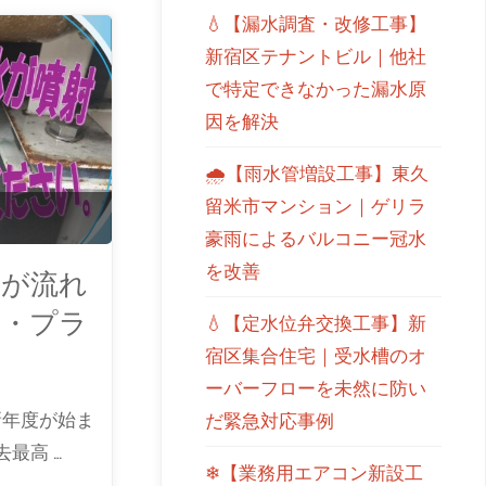
💧【漏水調査・改修工事】
新宿区テナントビル｜他社
で特定できなかった漏水原
因を解決
🌧【雨水管増設工事】東久
留米市マンション｜ゲリラ
豪雨によるバルコニー冠水
を改善
水が流れ
ィ・プラ
💧【定水位弁交換工事】新
宿区集合住宅｜受水槽のオ
ーバーフローを未然に防い
新年度が始ま
だ緊急対応事例
最高 …
❄【業務用エアコン新設工