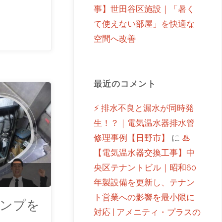
事】世田谷区施設｜「暑く
て使えない部屋」を快適な
空間へ改善
最近のコメント
⚡ 排水不良と漏水が同時発
生！？｜電気温水器排水管
修理事例【日野市】
に
♨
【電気温水器交換工事】中
央区テナントビル｜昭和60
年製設備を更新し、テナン
ト営業への影響を最小限に
ンプを
対応 | アメニティ・プラスの