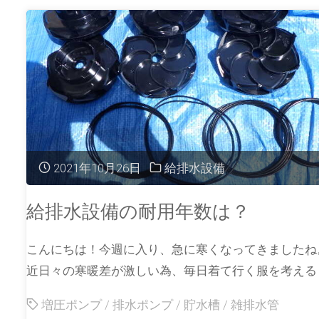
2021年10月26日
給排水設備
給排水設備の耐用年数は？
こんにちは！今週に入り、急に寒くなってきましたね
近日々の寒暖差が激しい為、毎日着て行く服を考える 
増圧ポンプ
/
排水ポンプ
/
貯水槽
/
雑排水管