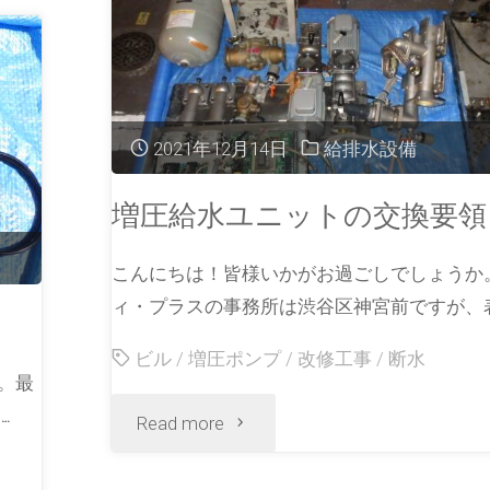
2021年12月14日
給排水設備
増圧給水ユニットの交換要領
こんにちは！皆様いかがお過ごしでしょうか
ィ・プラスの事務所は渋谷区神宮前ですが、表
ビル
/
増圧ポンプ
/
改修工事
/
断水
。最
…
Read more