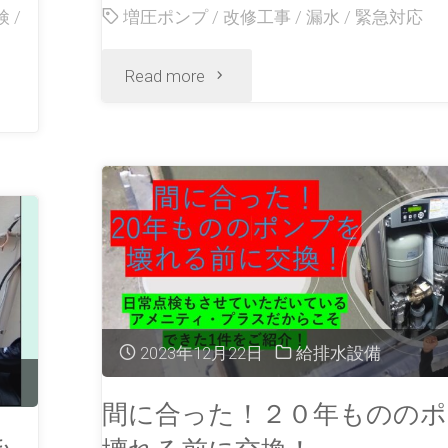
検
/
増圧ポンプ
/
改修工事
/
漏水
/
緊急対応
Read more
2023年12月22日
給排水設備
間に合った！２０年もののポ
も