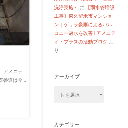
洗浄実施～
に
【雨水管増設
工事】東久留米市マンショ
ン｜ゲリラ豪雨によるバル
コニー冠水を改善 | アメニテ
ィ・プラスの活動ブログ
よ
り
。アメニテ
アーカイブ
参道は今 …
カテゴリー