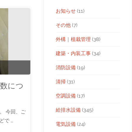
お知らせ
(11)
その他
(7)
外構｜植栽管理
(38)
建築・内装工事
(34)
消防設備
(19)
清掃
(31)
数につ
空調設備
(17)
給排水設備
(345)
。 今回、ご
で …
電気設備
(24)