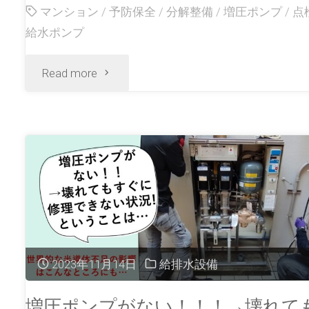
マンション
/
予防保全
/
分解整備
/
増圧ポンプ
/
点
給水ポンプ
Read more
2023年11月14日
給排水設備
増圧ポンプがない！！！→壊れて