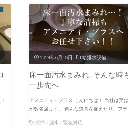
2024年6月18日
給排水設備
ロ
床一面汚水まみれ…そんな時
一歩先へ
入！
アメニティ・プラス こんにちは！ 当社は実
が数名居ます。 色んな道具を揃えたり、フラッ
清掃
/
漏水
/
緊急対応