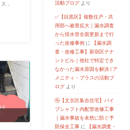
活動ブログ
より
ス …
✅【目黒区】複数住戸・共
用部へ被害拡大｜漏水調査
から排水管全面更新まで行
った改修事例
に
【漏水調
査・改修工事】新宿区テナ
ントビル｜他社で特定でき
なかった漏水原因を解決 | ア
メニティ・プラスの活動ブ
ログ
より
🚰【文京区集合住宅】パイ
プシャフト内配管改修工事
｜漏水事故を未然に防ぐ予
防保全工事
に
【漏水調査・