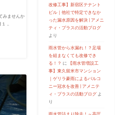
！
改修工事】新宿区テナント
ビル｜他社で特定できなか
てみませんか
った漏水原因を解決 | アメニ
１ …
ティ・プラスの活動ブログ
より
雨水管から水漏れ！？足場
を組まなくても改修でき
る！？
に
【雨水管増設工
事】東久留米市マンション
｜ゲリラ豪雨によるバルコ
ニー冠水を改善 | アメニテ
ィ・プラスの活動ブログ
よ
り
雨水管詰まり除去！～高圧