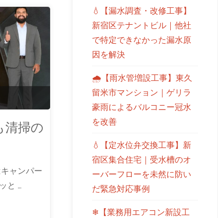
💧【漏水調査・改修工事】
新宿区テナントビル｜他社
で特定できなかった漏水原
因を解決
🌧【雨水管増設工事】東久
留米市マンション｜ゲリラ
豪雨によるバルコニー冠水
を改善
も清掃の
💧【定水位弁交換工事】新
宿区集合住宅｜受水槽のオ
はキャンパー
ーバーフローを未然に防い
と …
だ緊急対応事例
❄【業務用エアコン新設工