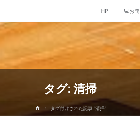
HP
💻お
タグ:
清掃
タグ付けされた記事 "清掃"