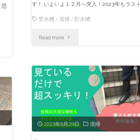
す！ いよいよ１２月へ突入！2023年もラスト
と思
受水槽
/
清掃
/
貯水槽
Read more
2023年8月29日
清掃