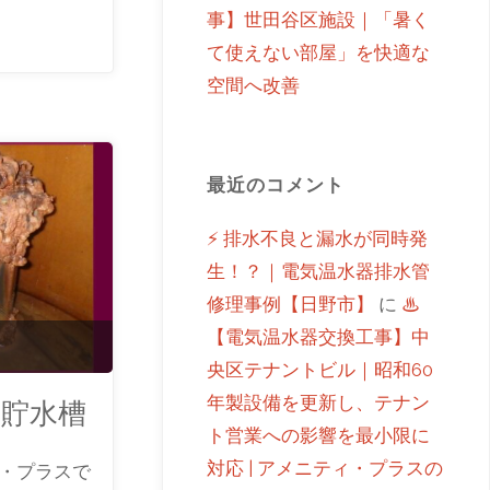
事】世田谷区施設｜「暑く
て使えない部屋」を快適な
空間へ改善
最近のコメント
⚡ 排水不良と漏水が同時発
生！？｜電気温水器排水管
修理事例【日野市】
に
♨
【電気温水器交換工事】中
央区テナントビル｜昭和60
年製設備を更新し、テナン
貯水槽
ト営業への影響を最小限に
対応 | アメニティ・プラスの
・プラスで