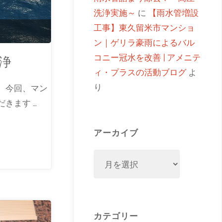
洗浄実施～
に
【雨水管増設
工事】東久留米市マンショ
ン｜ゲリラ豪雨によるバル
コニー冠水を改善 | アメニテ
浄
ィ・プラスの活動ブログ
よ
り
。今回、マン
きます …
アーカイブ
カテゴリー