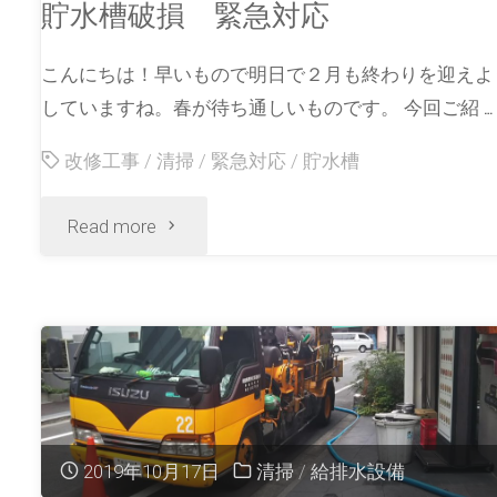
貯水槽破損 緊急対応
こんにちは！早いもので明日で２月も終わりを迎えよ
していますね。春が待ち通しいものです。 今回ご紹 …
改修工事
/
清掃
/
緊急対応
/
貯水槽
Read more
2019年10月17日
清掃
/
給排水設備