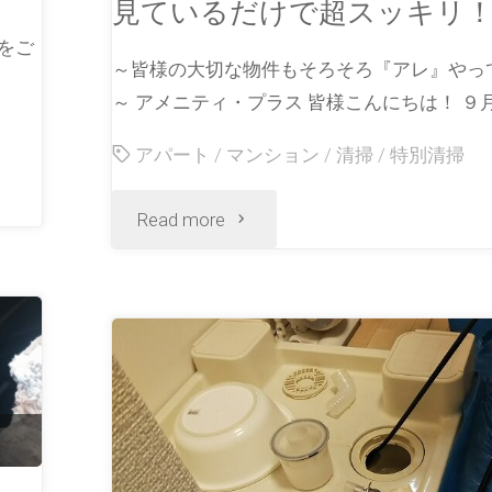
見ているだけで超スッキリ
をご
～皆様の大切な物件もそろそろ『アレ』やっ
～ アメニティ・プラス 皆様こんにちは！ ９月
アパート
/
マンション
/
清掃
/
特別清掃
Read more