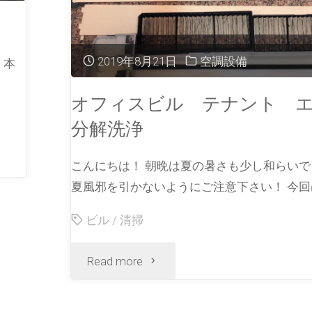
2019年8月21日
空調設備
、本
オフィスビル テナント 
分解洗浄
こんにちは！ 朝晩は夏の暑さも少し和らい
夏風邪を引かないようにご注意下さい！ 今回は
ビル
/
清掃
Read more