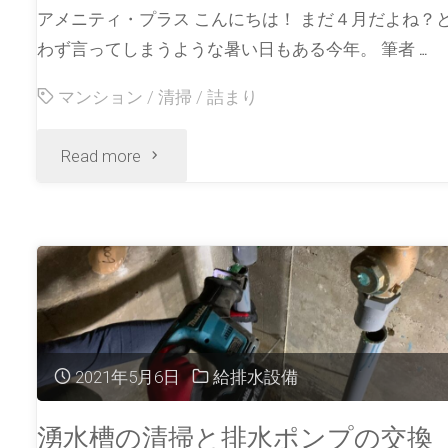
アメニティ・プラス こんにちは！ まだ４月だよね？
わず言ってしまうような暑い日もある今年。 筆者 …
マンション
/
清掃
/
詰まり
Read more
2021年5月6日
給排水設備
湧水槽の清掃と排水ポンプの交換