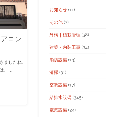
お知らせ
(11)
その他
(7)
外構｜植栽管理
(38)
エアコン
建築・内装工事
(34)
消防設備
(19)
できましたね。
、 …
清掃
(31)
空調設備
(17)
給排水設備
(345)
電気設備
(24)