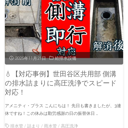
2025年11月21日
給排水設備
💧【対応事例】世田谷区共用部 側溝
の排水詰まりに高圧洗浄でスピード
対応！
アメニティ・プラス こんにちは！ 先日も書きましたが、3連
休ですね！この休みは勤労感謝の日の振替休日 …
排水管
/
詰まり
/
雨水管
/
高圧洗浄