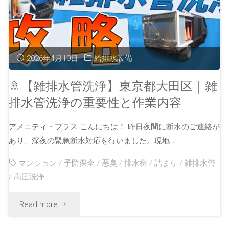
2026年4月10日
給排水設備
🚿【雑排水管洗浄】東京都大田区｜雑
排水管洗浄の重要性と作業内容
アメニティ・プラス こんにちは！ 昨日夜間に断水のご連絡が
あり、深夜の緊急断水対応を行いました。現地 …
マンション
/
予防保全
/
悪臭
/
排水桝
/
詰まり
/
雑排水管
/
高圧洗浄
Read more