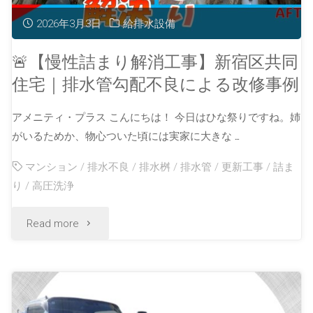
2026年3月3日
給排水設備
🚨【慢性詰まり解消工事】新宿区共同
住宅｜排水管勾配不良による改修事例
アメニティ・プラス こんにちは！ 今日はひな祭りですね。姉
がいるためか、物心ついた頃には実家に大きな …
マンション
/
排水不良
/
排水桝
/
排水管
/
更新工事
/
詰ま
り
/
高圧洗浄
Read more