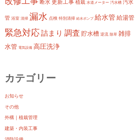
改修工事
更新工事
断水
汚水
植栽
水道メーター
汚水槽
漏水
給水管
給湯管
管
浴室
点検
清掃
特別清掃
給水ポンプ
緊急対応
調査
詰まり
雑排
貯水槽
逆流
除草
高圧洗浄
水管
電気設備
カテゴリー
お知らせ
その他
外構｜植栽管理
建築・内装工事
消防設備