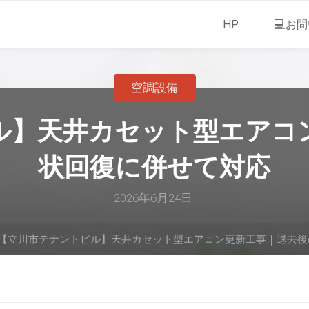
HP
💻お
空調設備
ル】天井カセット型エアコ
状回復に併せて対応
2026年6月24日
【立川市テナントビル】天井カセット型エアコン更新工事｜退去後