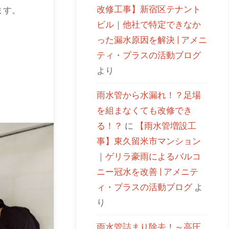
改修工事】新宿区テナント
ます。
ビル｜他社で特定できなか
った漏水原因を解決 | アメニ
ティ・プラスの活動ブログ
より
雨水管から水漏れ！？足場
を組まなくても改修でき
る！？
に
【雨水管増設工
事】東久留米市マンション
｜ゲリラ豪雨によるバルコ
ニー冠水を改善 | アメニテ
ィ・プラスの活動ブログ
よ
り
雨水管詰まり除去！～高圧