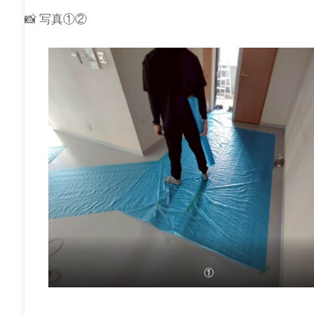
📸 写真①②
①