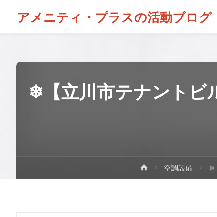
アメニティ・プラスの活動ブログ
❄【立川市テナントビ
空調設備
❄