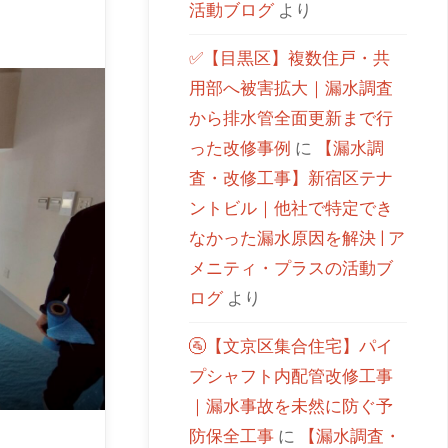
活動ブログ
より
✅【目黒区】複数住戸・共
用部へ被害拡大｜漏水調査
から排水管全面更新まで行
った改修事例
に
【漏水調
査・改修工事】新宿区テナ
ントビル｜他社で特定でき
なかった漏水原因を解決 | ア
メニティ・プラスの活動ブ
ログ
より
🚰【文京区集合住宅】パイ
プシャフト内配管改修工事
｜漏水事故を未然に防ぐ予
防保全工事
に
【漏水調査・