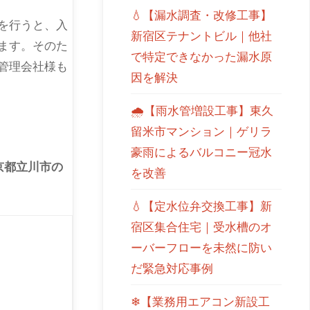
💧【漏水調査・改修工事】
を行うと、入
新宿区テナントビル｜他社
ます。そのた
で特定できなかった漏水原
管理会社様も
因を解決
🌧【雨水管増設工事】東久
留米市マンション｜ゲリラ
豪雨によるバルコニー冠水
京都立川市の
を改善
💧【定水位弁交換工事】新
宿区集合住宅｜受水槽のオ
ーバーフローを未然に防い
だ緊急対応事例
❄【業務用エアコン新設工