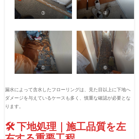
③
④
⑤
⑥
漏水によって含水したフローリングは、見た目以上に下地へ
ダメージを与えているケースも多く、慎重な確認が必要とな
ります。
🛠 下地処理｜施工品質を左
右する重要工程