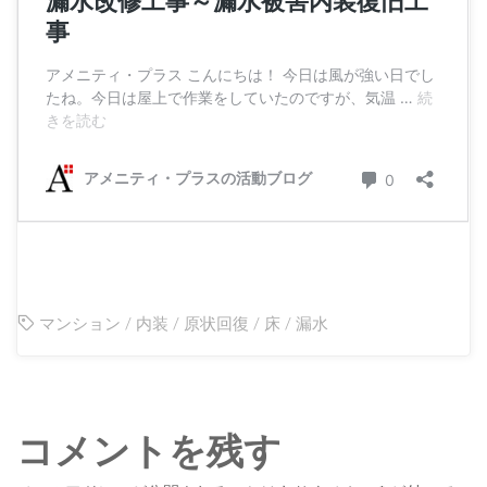
マンション
/
内装
/
原状回復
/
床
/
漏水
コメントを残す