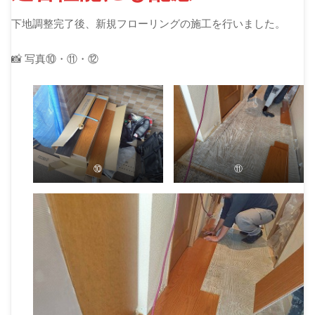
下地調整完了後、新規フローリングの施工を行いました。
📸 写真⑩・⑪・⑫
⑩
⑪