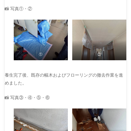
📸 写真①・②
①
②
養生完了後、既存の幅木およびフローリングの撤去作業を進
めました。
📸 写真③・④・⑤・⑥