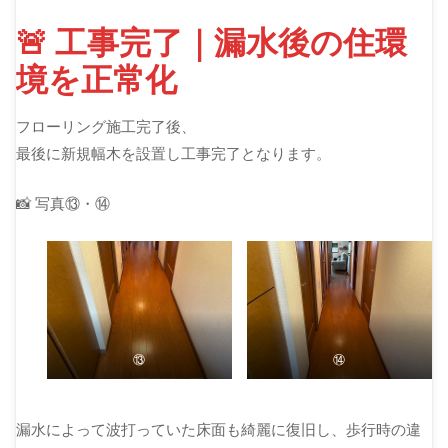
🚨 工事完了｜漏水後の住環
境を正常化
フローリング施工完了後、
最後に新規幅木を設置し工事完了となります。
📸 写真⑬・⑭
⑬
⑭
漏水によって波打っていた床面も綺麗に復旧し、歩行時の違