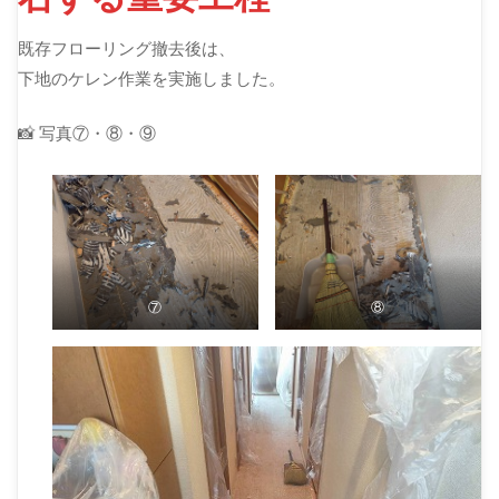
既存フローリング撤去後は、
下地のケレン作業を実施しました。
📸 写真⑦・⑧・⑨
⑦
⑧