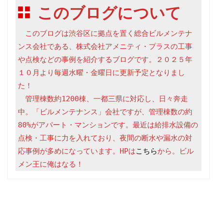
このブログについて
　このブログは渋谷区に拠点を置く総合ビルメンテナ
ンス会社である、株式会社アメニティ・プラスの工事
や点検などの事例を紹介するブログです。２０２５年
１０月より毎週水曜・金曜日に更新予定となりまし
た！

　管理棟数約1200棟、一都三県に対応し、日々奔走
中。「ビルメンテナンス」会社ですが、管理棟数の約
80%がアパート・マンションです。最近は給排水設備の
点検・工事に力を入れており、夜間の断水や漏水の対
応事例が多めになっています。HPは
こちら
から。ビル
メン王に俺はなる！