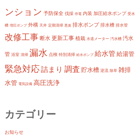
ンション
予防保全
内装
加圧給水ポンプ
伐採
受水
停電
排水ポンプ
外構
排水槽
槽
定期清掃
排水管
増圧ポンプ
天井
悪臭
改修工事
更新工事
断水
汚水
植栽
水道メーター
汚水槽
漏水
給水管
給湯管
管
浴室
点検
清掃
特別清掃
給水ポンプ
緊急対応
調査
詰まり
雑排
貯水槽
逆流
除草
高圧洗浄
水管
電気設備
カテゴリー
お知らせ