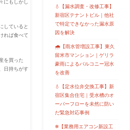
々にもしかし
💧【漏水調査・改修工事】
新宿区テナントビル｜他社
で特定できなかった漏水原
にしていると
因を解決
ければ食べて
🌧【雨水管増設工事】東久
留米市マンション｜ゲリラ
産を買った
豪雨によるバルコニー冠水
、日持ちがす
を改善
💧【定水位弁交換工事】新
宿区集合住宅｜受水槽のオ
ーバーフローを未然に防い
だ緊急対応事例
❄【業務用エアコン新設工