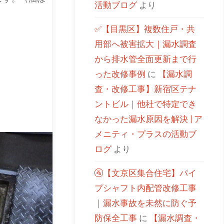
活動ブログ
より
✅【目黒区】複数住戸・共
用部へ被害拡大｜漏水調査
から排水管全面更新まで行
った改修事例
に
【漏水調
査・改修工事】新宿区テナ
ントビル｜他社で特定でき
なかった漏水原因を解決 | ア
メニティ・プラスの活動ブ
ログ
より
🚰【文京区集合住宅】パイ
プシャフト内配管改修工事
｜漏水事故を未然に防ぐ予
防保全工事
に
【漏水調査・