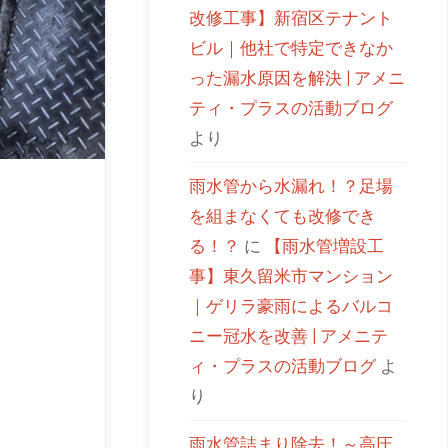
改修工事】新宿区テナント
ビル｜他社で特定できなか
った漏水原因を解決 | アメニ
ティ・プラスの活動ブログ
より
雨水管から水漏れ！？足場
を組まなくても改修でき
る！？
に
【雨水管増設工
事】東久留米市マンション
｜ゲリラ豪雨によるバルコ
ニー冠水を改善 | アメニテ
ィ・プラスの活動ブログ
よ
り
雨水管詰まり除去！～高圧