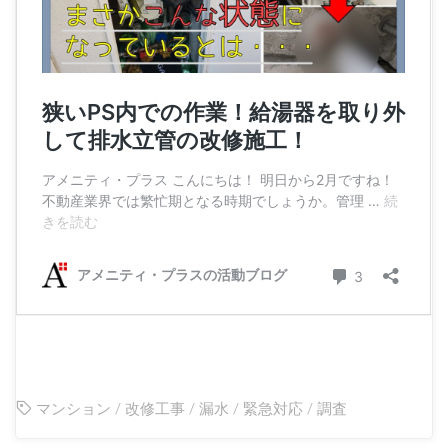
マンション
/
改修工事
/
漏水
/
緊急対応
/
調査