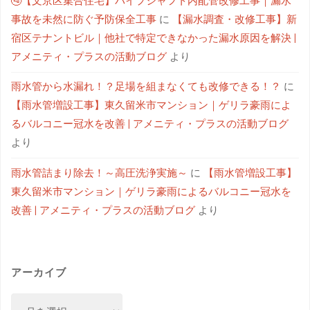
🚰【文京区集合住宅】パイプシャフト内配管改修工事｜漏水
事故を未然に防ぐ予防保全工事
に
【漏水調査・改修工事】新
宿区テナントビル｜他社で特定できなかった漏水原因を解決 |
アメニティ・プラスの活動ブログ
より
雨水管から水漏れ！？足場を組まなくても改修できる！？
に
【雨水管増設工事】東久留米市マンション｜ゲリラ豪雨によ
るバルコニー冠水を改善 | アメニティ・プラスの活動ブログ
より
雨水管詰まり除去！～高圧洗浄実施～
に
【雨水管増設工事】
東久留米市マンション｜ゲリラ豪雨によるバルコニー冠水を
改善 | アメニティ・プラスの活動ブログ
より
アーカイブ