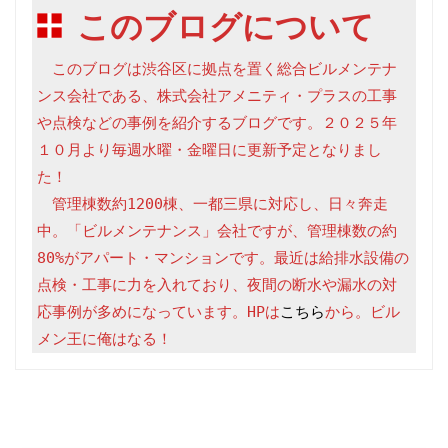
このブログについて
　このブログは渋谷区に拠点を置く総合ビルメンテナ
ンス会社である、株式会社アメニティ・プラスの工事
や点検などの事例を紹介するブログです。２０２５年
１０月より毎週水曜・金曜日に更新予定となりまし
た！

　管理棟数約1200棟、一都三県に対応し、日々奔走
中。「ビルメンテナンス」会社ですが、管理棟数の約
80%がアパート・マンションです。最近は給排水設備の
点検・工事に力を入れており、夜間の断水や漏水の対
応事例が多めになっています。HPは
こちら
から。ビル
メン王に俺はなる！