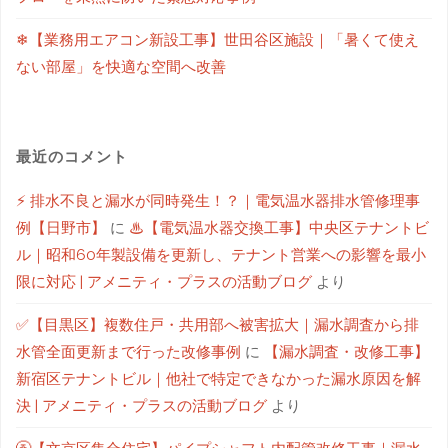
❄【業務用エアコン新設工事】世田谷区施設｜「暑くて使え
ない部屋」を快適な空間へ改善
最近のコメント
⚡ 排水不良と漏水が同時発生！？｜電気温水器排水管修理事
例【日野市】
に
♨【電気温水器交換工事】中央区テナントビ
ル｜昭和60年製設備を更新し、テナント営業への影響を最小
限に対応 | アメニティ・プラスの活動ブログ
より
✅【目黒区】複数住戸・共用部へ被害拡大｜漏水調査から排
水管全面更新まで行った改修事例
に
【漏水調査・改修工事】
新宿区テナントビル｜他社で特定できなかった漏水原因を解
決 | アメニティ・プラスの活動ブログ
より