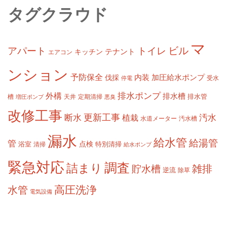
タグクラウド
マ
ビル
アパート
トイレ
テナント
キッチン
エアコン
ンション
予防保全
内装
加圧給水ポンプ
伐採
受水
停電
排水ポンプ
外構
排水槽
槽
定期清掃
排水管
増圧ポンプ
天井
悪臭
改修工事
更新工事
断水
汚水
植栽
水道メーター
汚水槽
漏水
給水管
給湯管
管
浴室
点検
清掃
特別清掃
給水ポンプ
緊急対応
調査
詰まり
雑排
貯水槽
逆流
除草
高圧洗浄
水管
電気設備