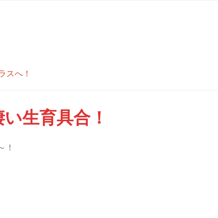
ラスへ！
凄い生育具合！
～！