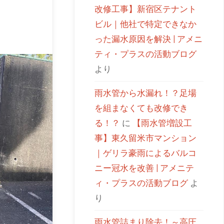
改修工事】新宿区テナント
ビル｜他社で特定できなか
った漏水原因を解決 | アメニ
ティ・プラスの活動ブログ
より
雨水管から水漏れ！？足場
を組まなくても改修でき
る！？
に
【雨水管増設工
事】東久留米市マンション
｜ゲリラ豪雨によるバルコ
ニー冠水を改善 | アメニテ
ィ・プラスの活動ブログ
よ
り
雨水管詰まり除去！～高圧