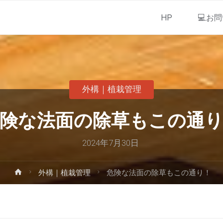
HP
💻お
外構｜植栽管理
険な法面の除草もこの通
2024年7月30日
外構｜植栽管理
危険な法面の除草もこの通り！