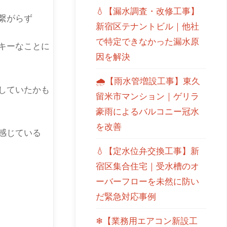
💧【漏水調査・改修工事】
繋がらず
新宿区テナントビル｜他社
で特定できなかった漏水原
キーなことに
因を解決
🌧【雨水管増設工事】東久
していたかも
留米市マンション｜ゲリラ
豪雨によるバルコニー冠水
を改善
感じている
💧【定水位弁交換工事】新
宿区集合住宅｜受水槽のオ
ーバーフローを未然に防い
だ緊急対応事例
❄【業務用エアコン新設工