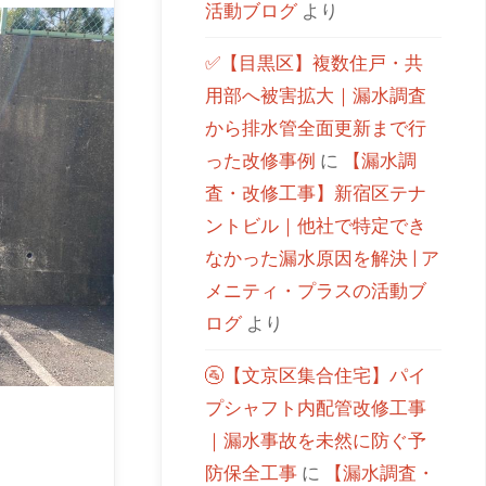
活動ブログ
より
✅【目黒区】複数住戸・共
用部へ被害拡大｜漏水調査
から排水管全面更新まで行
った改修事例
に
【漏水調
査・改修工事】新宿区テナ
ントビル｜他社で特定でき
なかった漏水原因を解決 | ア
メニティ・プラスの活動ブ
ログ
より
🚰【文京区集合住宅】パイ
プシャフト内配管改修工事
｜漏水事故を未然に防ぐ予
防保全工事
に
【漏水調査・