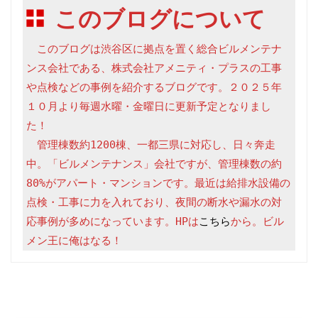
このブログについて
　このブログは渋谷区に拠点を置く総合ビルメンテナ
ンス会社である、株式会社アメニティ・プラスの工事
や点検などの事例を紹介するブログです。２０２５年
１０月より毎週水曜・金曜日に更新予定となりまし
た！

　管理棟数約1200棟、一都三県に対応し、日々奔走
中。「ビルメンテナンス」会社ですが、管理棟数の約
80%がアパート・マンションです。最近は給排水設備の
点検・工事に力を入れており、夜間の断水や漏水の対
応事例が多めになっています。HPは
こちら
から。ビル
メン王に俺はなる！