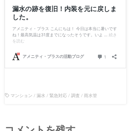
マンション
/
漏水
/
緊急対応
/
調査
/
雨水管
コメントを残す