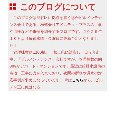
このブログについて
　このブログは渋谷区に拠点を置く総合ビルメンテナ
ンス会社である、株式会社アメニティ・プラスの工事
や点検などの事例を紹介するブログです。２０２５年
１０月より毎週水曜・金曜日に更新予定となりまし
た！

　管理棟数約1200棟、一都三県に対応し、日々奔走
中。「ビルメンテナンス」会社ですが、管理棟数の約
80%がアパート・マンションです。最近は給排水設備の
点検・工事に力を入れており、夜間の断水や漏水の対
応事例が多めになっています。HPは
こちら
から。ビル
メン王に俺はなる！