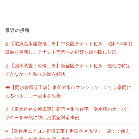
最近の投稿
♨【電気温水器交換工事】中央区テナントビル｜昭和60年製
設備を更新し、テナント営業への影響を最小限に対応
💧【漏水調査・改修工事】新宿区テナントビル｜他社で特定
できなかった漏水原因を解決
🌧【雨水管増設工事】東久留米市マンション｜ゲリラ豪雨に
よるバルコニー冠水を改善
💧【定水位弁交換工事】新宿区集合住宅｜受水槽のオーバー
フローを未然に防いだ緊急対応事例
❄【業務用エアコン新設工事】世田谷区施設｜「暑くて使え