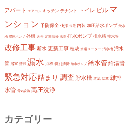
マ
ビル
アパート
トイレ
テナント
キッチン
エアコン
ンション
予防保全
内装
加圧給水ポンプ
伐採
受水
停電
排水ポンプ
外構
排水槽
槽
定期清掃
排水管
増圧ポンプ
天井
悪臭
改修工事
更新工事
断水
汚水
植栽
水道メーター
汚水槽
漏水
給水管
給湯管
管
浴室
点検
清掃
特別清掃
給水ポンプ
緊急対応
調査
詰まり
雑排
貯水槽
逆流
除草
高圧洗浄
水管
電気設備
カテゴリー