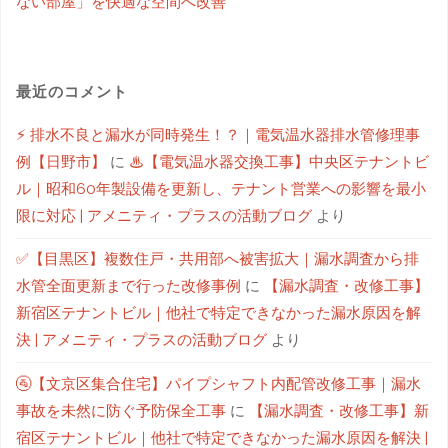
ない部屋」を快適な空間へ改善
最近のコメント
⚡ 排水不良と漏水が同時発生！？｜電気温水器排水管修理事
例【日野市】
に
♨【電気温水器交換工事】中央区テナントビ
ル｜昭和60年製設備を更新し、テナント営業への影響を最小
限に対応 | アメニティ・プラスの活動ブログ
より
✅【目黒区】複数住戸・共用部へ被害拡大｜漏水調査から排
水管全面更新まで行った改修事例
に
【漏水調査・改修工事】
新宿区テナントビル｜他社で特定できなかった漏水原因を解
決 | アメニティ・プラスの活動ブログ
より
🚰【文京区集合住宅】パイプシャフト内配管改修工事｜漏水
事故を未然に防ぐ予防保全工事
に
【漏水調査・改修工事】新
宿区テナントビル｜他社で特定できなかった漏水原因を解決 |