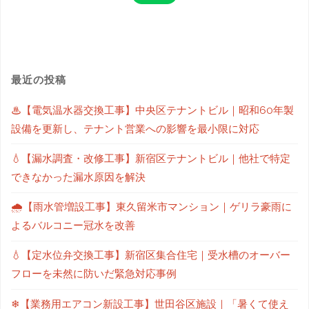
最近の投稿
♨【電気温水器交換工事】中央区テナントビル｜昭和60年製
設備を更新し、テナント営業への影響を最小限に対応
💧【漏水調査・改修工事】新宿区テナントビル｜他社で特定
できなかった漏水原因を解決
🌧【雨水管増設工事】東久留米市マンション｜ゲリラ豪雨に
よるバルコニー冠水を改善
💧【定水位弁交換工事】新宿区集合住宅｜受水槽のオーバー
フローを未然に防いだ緊急対応事例
❄【業務用エアコン新設工事】世田谷区施設｜「暑くて使え