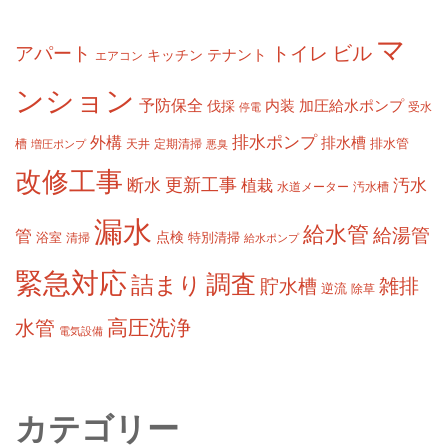
マ
ビル
アパート
トイレ
テナント
キッチン
エアコン
ンション
予防保全
内装
加圧給水ポンプ
伐採
受水
停電
排水ポンプ
外構
排水槽
槽
定期清掃
排水管
増圧ポンプ
天井
悪臭
改修工事
更新工事
断水
汚水
植栽
水道メーター
汚水槽
漏水
給水管
給湯管
管
浴室
点検
清掃
特別清掃
給水ポンプ
緊急対応
調査
詰まり
雑排
貯水槽
逆流
除草
高圧洗浄
水管
電気設備
カテゴリー