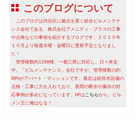
このブログについて
　このブログは渋谷区に拠点を置く総合ビルメンテナ
ンス会社である、株式会社アメニティ・プラスの工事
や点検などの事例を紹介するブログです。２０２５年
１０月より毎週水曜・金曜日に更新予定となりまし
た！

　管理棟数約1200棟、一都三県に対応し、日々奔走
中。「ビルメンテナンス」会社ですが、管理棟数の約
80%がアパート・マンションです。最近は給排水設備の
点検・工事に力を入れており、夜間の断水や漏水の対
応事例が多めになっています。HPは
こちら
から。ビル
メン王に俺はなる！