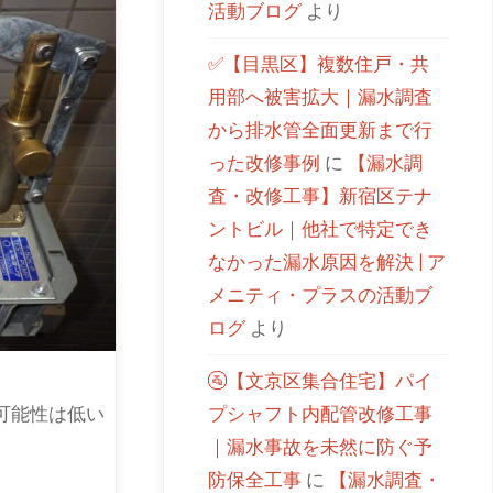
活動ブログ
より
✅【目黒区】複数住戸・共
用部へ被害拡大｜漏水調査
から排水管全面更新まで行
った改修事例
に
【漏水調
査・改修工事】新宿区テナ
ントビル｜他社で特定でき
なかった漏水原因を解決 | ア
メニティ・プラスの活動ブ
ログ
より
🚰【文京区集合住宅】パイ
プシャフト内配管改修工事
可能性は低い
｜漏水事故を未然に防ぐ予
防保全工事
に
【漏水調査・