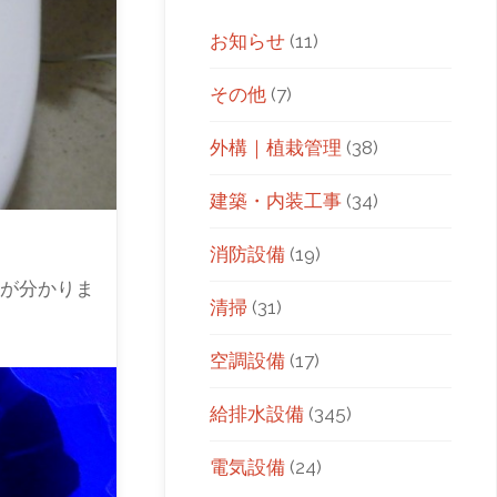
お知らせ
(11)
その他
(7)
外構｜植栽管理
(38)
建築・内装工事
(34)
消防設備
(19)
とが分かりま
清掃
(31)
空調設備
(17)
給排水設備
(345)
電気設備
(24)