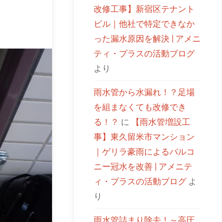
改修工事】新宿区テナント
ビル｜他社で特定できなか
った漏水原因を解決 | アメニ
ティ・プラスの活動ブログ
より
雨水管から水漏れ！？足場
を組まなくても改修でき
る！？
に
【雨水管増設工
事】東久留米市マンション
｜ゲリラ豪雨によるバルコ
ニー冠水を改善 | アメニテ
ィ・プラスの活動ブログ
よ
り
雨水管詰まり除去！～高圧