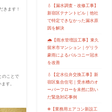
💧【漏水調査・改修工事】
だきます！
新宿区テナントビル｜他社
で特定できなかった漏水原
因を解決
🌧【雨水管増設工事】東久
留米市マンション｜ゲリラ
豪雨によるバルコニー冠水
を改善
💧【定水位弁交換工事】新
とのことで
宿区集合住宅｜受水槽のオ
います。
ーバーフローを未然に防い
だ緊急対応事例
❄【業務用エアコン新設工