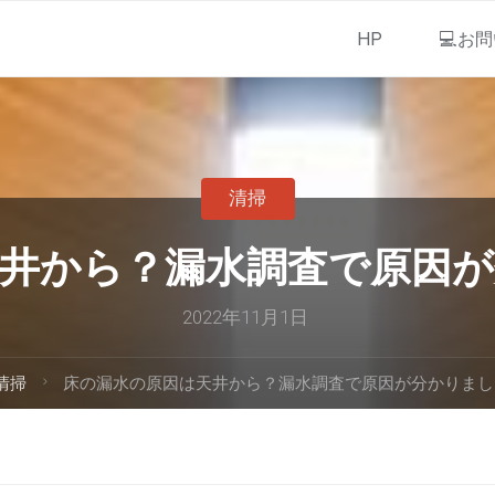
HP
💻お
清掃
井から？漏水調査で原因
2022年11月1日
清掃
床の漏水の原因は天井から？漏水調査で原因が分かりまし