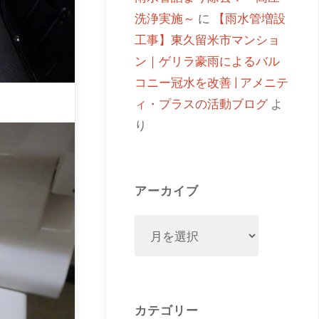
洗浄実施～
に
【雨水管増設
工事】東久留米市マンショ
ン｜ゲリラ豪雨によるバル
コニー冠水を改善 | アメニテ
ィ・プラスの活動ブログ
よ
り
アーカイブ
カテゴリー