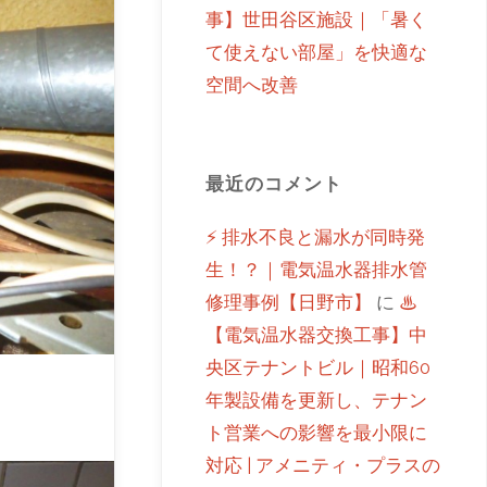
事】世田谷区施設｜「暑く
て使えない部屋」を快適な
空間へ改善
最近のコメント
⚡ 排水不良と漏水が同時発
生！？｜電気温水器排水管
修理事例【日野市】
に
♨
【電気温水器交換工事】中
央区テナントビル｜昭和60
年製設備を更新し、テナン
ト営業への影響を最小限に
対応 | アメニティ・プラスの