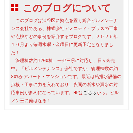
このブログについて
　このブログは渋谷区に拠点を置く総合ビルメンテナ
ンス会社である、株式会社アメニティ・プラスの工事
や点検などの事例を紹介するブログです。２０２５年
１０月より毎週水曜・金曜日に更新予定となりまし
た！

　管理棟数約1200棟、一都三県に対応し、日々奔走
中。「ビルメンテナンス」会社ですが、管理棟数の約
80%がアパート・マンションです。最近は給排水設備の
点検・工事に力を入れており、夜間の断水や漏水の対
応事例が多めになっています。HPは
こちら
から。ビル
メン王に俺はなる！