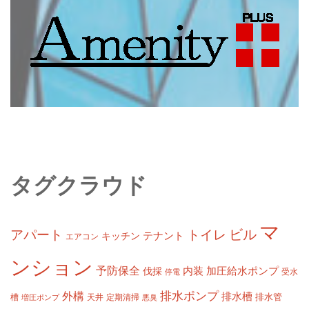
タグクラウド
マ
ビル
アパート
トイレ
テナント
キッチン
エアコン
ンション
予防保全
内装
加圧給水ポンプ
伐採
受水
停電
排水ポンプ
外構
排水槽
槽
定期清掃
排水管
増圧ポンプ
天井
悪臭