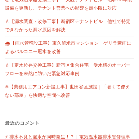
設備を更新し、テナント営業への影響を最小限に対応
💧【漏水調査・改修工事】新宿区テナントビル｜他社で特定
できなかった漏水原因を解決
🌧【雨水管増設工事】東久留米市マンション｜ゲリラ豪雨に
よるバルコニー冠水を改善
💧【定水位弁交換工事】新宿区集合住宅｜受水槽のオーバー
フローを未然に防いだ緊急対応事例
❄【業務用エアコン新設工事】世田谷区施設｜「暑くて使え
ない部屋」を快適な空間へ改善
最近のコメント
⚡ 排水不良と漏水が同時発生！？｜電気温水器排水管修理事