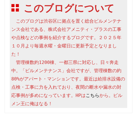
このブログについて
　このブログは渋谷区に拠点を置く総合ビルメンテナ
ンス会社である、株式会社アメニティ・プラスの工事
や点検などの事例を紹介するブログです。２０２５年
１０月より毎週水曜・金曜日に更新予定となりまし
た！

　管理棟数約1200棟、一都三県に対応し、日々奔走
中。「ビルメンテナンス」会社ですが、管理棟数の約
80%がアパート・マンションです。最近は給排水設備の
点検・工事に力を入れており、夜間の断水や漏水の対
応事例が多めになっています。HPは
こちら
から。ビル
メン王に俺はなる！