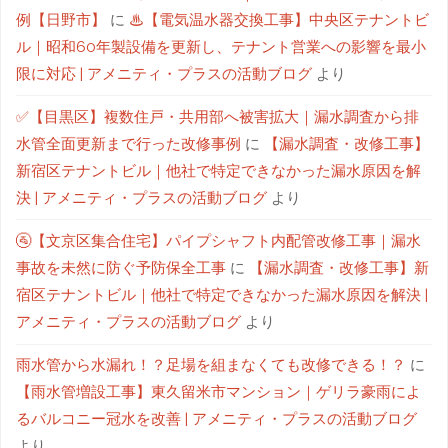
例【日野市】
に
♨【電気温水器交換工事】中央区テナントビ
ル｜昭和60年製設備を更新し、テナント営業への影響を最小
限に対応 | アメニティ・プラスの活動ブログ
より
✅【目黒区】複数住戸・共用部へ被害拡大｜漏水調査から排
水管全面更新まで行った改修事例
に
【漏水調査・改修工事】
新宿区テナントビル｜他社で特定できなかった漏水原因を解
決 | アメニティ・プラスの活動ブログ
より
🚰【文京区集合住宅】パイプシャフト内配管改修工事｜漏水
事故を未然に防ぐ予防保全工事
に
【漏水調査・改修工事】新
宿区テナントビル｜他社で特定できなかった漏水原因を解決 |
アメニティ・プラスの活動ブログ
より
雨水管から水漏れ！？足場を組まなくても改修できる！？
に
【雨水管増設工事】東久留米市マンション｜ゲリラ豪雨によ
るバルコニー冠水を改善 | アメニティ・プラスの活動ブログ
より