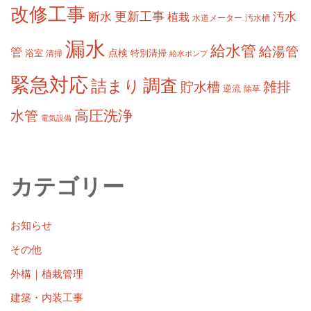
改修工事
更新工事
断水
汚水
植栽
水道メーター
汚水槽
漏水
給水管
給湯管
管
浴室
点検
清掃
特別清掃
給水ポンプ
緊急対応
調査
詰まり
雑排
貯水槽
逆流
除草
高圧洗浄
水管
電気設備
カテゴリー
お知らせ
その他
外構｜植栽管理
建築・内装工事