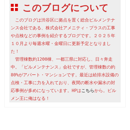
このブログについて
　このブログは渋谷区に拠点を置く総合ビルメンテナ
ンス会社である、株式会社アメニティ・プラスの工事
や点検などの事例を紹介するブログです。２０２５年
１０月より毎週水曜・金曜日に更新予定となりまし
た！

　管理棟数約1200棟、一都三県に対応し、日々奔走
中。「ビルメンテナンス」会社ですが、管理棟数の約
80%がアパート・マンションです。最近は給排水設備の
点検・工事に力を入れており、夜間の断水や漏水の対
応事例が多めになっています。HPは
こちら
から。ビル
メン王に俺はなる！