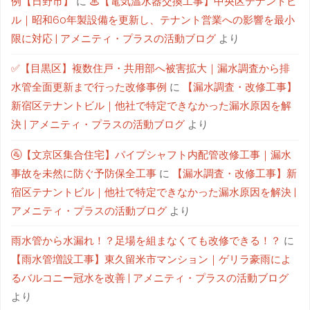
例【日野市】
に
♨【電気温水器交換工事】中央区テナントビ
ル｜昭和60年製設備を更新し、テナント営業への影響を最小
限に対応 | アメニティ・プラスの活動ブログ
より
✅【目黒区】複数住戸・共用部へ被害拡大｜漏水調査から排
水管全面更新まで行った改修事例
に
【漏水調査・改修工事】
新宿区テナントビル｜他社で特定できなかった漏水原因を解
決 | アメニティ・プラスの活動ブログ
より
🚰【文京区集合住宅】パイプシャフト内配管改修工事｜漏水
事故を未然に防ぐ予防保全工事
に
【漏水調査・改修工事】新
宿区テナントビル｜他社で特定できなかった漏水原因を解決 |
アメニティ・プラスの活動ブログ
より
雨水管から水漏れ！？足場を組まなくても改修できる！？
に
【雨水管増設工事】東久留米市マンション｜ゲリラ豪雨によ
るバルコニー冠水を改善 | アメニティ・プラスの活動ブログ
より