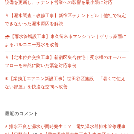
設備を更新し、テナント営業への影響を最小限に対応
💧【漏水調査・改修工事】新宿区テナントビル｜他社で特定
できなかった漏水原因を解決
🌧【雨水管増設工事】東久留米市マンション｜ゲリラ豪雨に
よるバルコニー冠水を改善
💧【定水位弁交換工事】新宿区集合住宅｜受水槽のオーバー
フローを未然に防いだ緊急対応事例
❄【業務用エアコン新設工事】世田谷区施設｜「暑くて使え
ない部屋」を快適な空間へ改善
最近のコメント
⚡ 排水不良と漏水が同時発生！？｜電気温水器排水管修理事