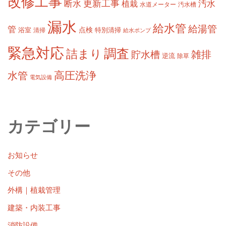
改修工事
更新工事
断水
汚水
植栽
水道メーター
汚水槽
漏水
給水管
給湯管
管
浴室
点検
清掃
特別清掃
給水ポンプ
緊急対応
調査
詰まり
雑排
貯水槽
逆流
除草
高圧洗浄
水管
電気設備
カテゴリー
お知らせ
その他
外構｜植栽管理
建築・内装工事
消防設備