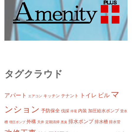
タグクラウド
マ
ビル
アパート
トイレ
テナント
キッチン
エアコン
ンション
予防保全
内装
加圧給水ポンプ
伐採
受水
停電
排水ポンプ
外構
排水槽
槽
定期清掃
排水管
増圧ポンプ
天井
悪臭