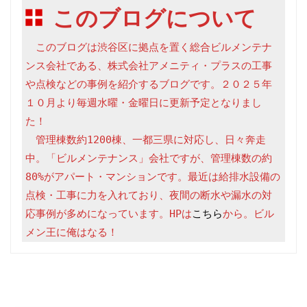
このブログについて
　このブログは渋谷区に拠点を置く総合ビルメンテナ
ンス会社である、株式会社アメニティ・プラスの工事
や点検などの事例を紹介するブログです。２０２５年
１０月より毎週水曜・金曜日に更新予定となりまし
た！

　管理棟数約1200棟、一都三県に対応し、日々奔走
中。「ビルメンテナンス」会社ですが、管理棟数の約
80%がアパート・マンションです。最近は給排水設備の
点検・工事に力を入れており、夜間の断水や漏水の対
応事例が多めになっています。HPは
こちら
から。ビル
メン王に俺はなる！