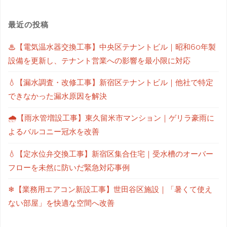
最近の投稿
♨【電気温水器交換工事】中央区テナントビル｜昭和60年製
設備を更新し、テナント営業への影響を最小限に対応
💧【漏水調査・改修工事】新宿区テナントビル｜他社で特定
できなかった漏水原因を解決
🌧【雨水管増設工事】東久留米市マンション｜ゲリラ豪雨に
よるバルコニー冠水を改善
💧【定水位弁交換工事】新宿区集合住宅｜受水槽のオーバー
フローを未然に防いだ緊急対応事例
❄【業務用エアコン新設工事】世田谷区施設｜「暑くて使え
ない部屋」を快適な空間へ改善