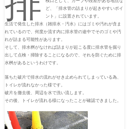
排
検口として、カーブや段差がある地点な
ど、「排水管の詰まりが起きやすいポイ
ント」に設置されています。
生活で発生した排水（雑排水・汚水）にはゴミや汚れが含ま
れているので、何度か流す内に排水管の途中でそのゴミや汚
れが詰まる可能性があります。
そして、排水桝がなければ詰まりが起こる度に排水管を掘り
出して点検・掃除することになるので、それを防ぐために排
水桝があるというわけです。
落ちた破片で排水の流れがせき止められてしまっている為、
トイレが流れなかった様です。
破片を撤去後、周辺を水で洗い流します。
その後、トイレが流れる様になったことが確認できました。