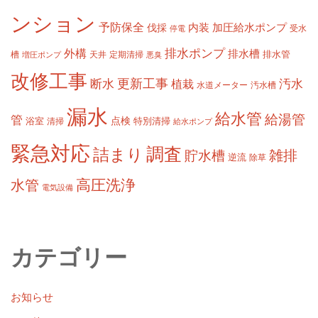
ンション
予防保全
内装
加圧給水ポンプ
伐採
受水
停電
排水ポンプ
外構
排水槽
槽
定期清掃
排水管
増圧ポンプ
天井
悪臭
改修工事
更新工事
断水
汚水
植栽
水道メーター
汚水槽
漏水
給水管
給湯管
管
浴室
点検
清掃
特別清掃
給水ポンプ
緊急対応
調査
詰まり
雑排
貯水槽
逆流
除草
高圧洗浄
水管
電気設備
カテゴリー
お知らせ