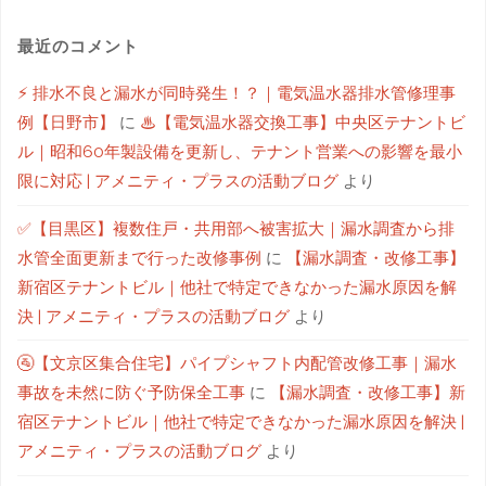
最近のコメント
⚡ 排水不良と漏水が同時発生！？｜電気温水器排水管修理事
例【日野市】
に
♨【電気温水器交換工事】中央区テナントビ
ル｜昭和60年製設備を更新し、テナント営業への影響を最小
限に対応 | アメニティ・プラスの活動ブログ
より
✅【目黒区】複数住戸・共用部へ被害拡大｜漏水調査から排
水管全面更新まで行った改修事例
に
【漏水調査・改修工事】
新宿区テナントビル｜他社で特定できなかった漏水原因を解
決 | アメニティ・プラスの活動ブログ
より
🚰【文京区集合住宅】パイプシャフト内配管改修工事｜漏水
事故を未然に防ぐ予防保全工事
に
【漏水調査・改修工事】新
宿区テナントビル｜他社で特定できなかった漏水原因を解決 |
アメニティ・プラスの活動ブログ
より