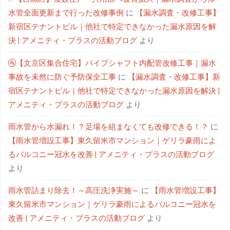
水管全面更新まで行った改修事例
に
【漏水調査・改修工事】
新宿区テナントビル｜他社で特定できなかった漏水原因を解
決 | アメニティ・プラスの活動ブログ
より
🚰【文京区集合住宅】パイプシャフト内配管改修工事｜漏水
事故を未然に防ぐ予防保全工事
に
【漏水調査・改修工事】新
宿区テナントビル｜他社で特定できなかった漏水原因を解決 |
アメニティ・プラスの活動ブログ
より
雨水管から水漏れ！？足場を組まなくても改修できる！？
に
【雨水管増設工事】東久留米市マンション｜ゲリラ豪雨によ
るバルコニー冠水を改善 | アメニティ・プラスの活動ブログ
より
雨水管詰まり除去！～高圧洗浄実施～
に
【雨水管増設工事】
東久留米市マンション｜ゲリラ豪雨によるバルコニー冠水を
改善 | アメニティ・プラスの活動ブログ
より