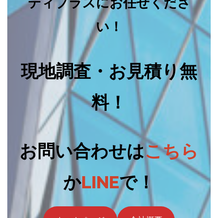
ティプラスにお任せくださ
い！
現地調査・お見積り無
料！
お問い合わせは
こちら
か
LINE
で！