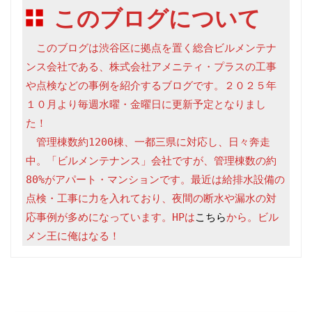
このブログについて
　このブログは渋谷区に拠点を置く総合ビルメンテナ
ンス会社である、株式会社アメニティ・プラスの工事
や点検などの事例を紹介するブログです。２０２５年
１０月より毎週水曜・金曜日に更新予定となりまし
た！

　管理棟数約1200棟、一都三県に対応し、日々奔走
中。「ビルメンテナンス」会社ですが、管理棟数の約
80%がアパート・マンションです。最近は給排水設備の
点検・工事に力を入れており、夜間の断水や漏水の対
応事例が多めになっています。HPは
こちら
から。ビル
メン王に俺はなる！