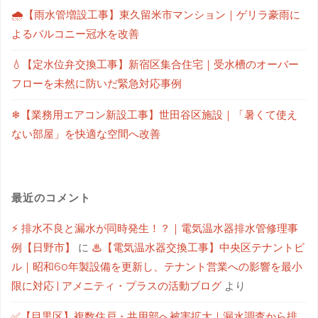
🌧【雨水管増設工事】東久留米市マンション｜ゲリラ豪雨に
よるバルコニー冠水を改善
💧【定水位弁交換工事】新宿区集合住宅｜受水槽のオーバー
フローを未然に防いだ緊急対応事例
❄【業務用エアコン新設工事】世田谷区施設｜「暑くて使え
ない部屋」を快適な空間へ改善
最近のコメント
⚡ 排水不良と漏水が同時発生！？｜電気温水器排水管修理事
例【日野市】
に
♨【電気温水器交換工事】中央区テナントビ
ル｜昭和60年製設備を更新し、テナント営業への影響を最小
限に対応 | アメニティ・プラスの活動ブログ
より
✅【目黒区】複数住戸・共用部へ被害拡大｜漏水調査から排