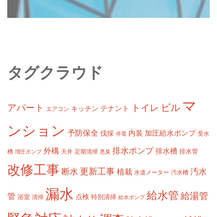
タグクラウド
マ
ビル
アパート
トイレ
テナント
キッチン
エアコン
ンション
予防保全
内装
加圧給水ポンプ
伐採
受水
停電
排水ポンプ
外構
排水槽
槽
定期清掃
排水管
増圧ポンプ
天井
悪臭
改修工事
更新工事
断水
汚水
植栽
水道メーター
汚水槽
漏水
給水管
給湯管
管
浴室
点検
清掃
特別清掃
給水ポンプ