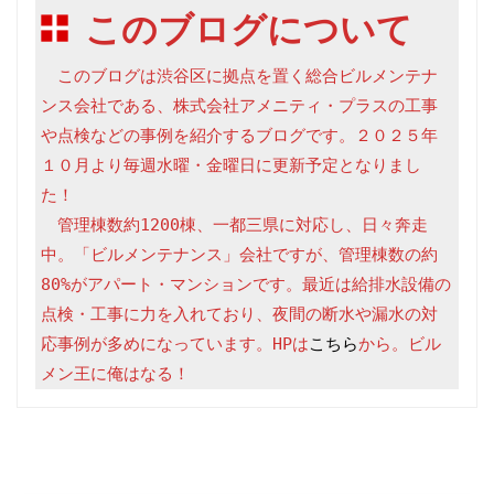
このブログについて
　このブログは渋谷区に拠点を置く総合ビルメンテナ
ンス会社である、株式会社アメニティ・プラスの工事
や点検などの事例を紹介するブログです。２０２５年
１０月より毎週水曜・金曜日に更新予定となりまし
た！

　管理棟数約1200棟、一都三県に対応し、日々奔走
中。「ビルメンテナンス」会社ですが、管理棟数の約
80%がアパート・マンションです。最近は給排水設備の
点検・工事に力を入れており、夜間の断水や漏水の対
応事例が多めになっています。HPは
こちら
から。ビル
メン王に俺はなる！