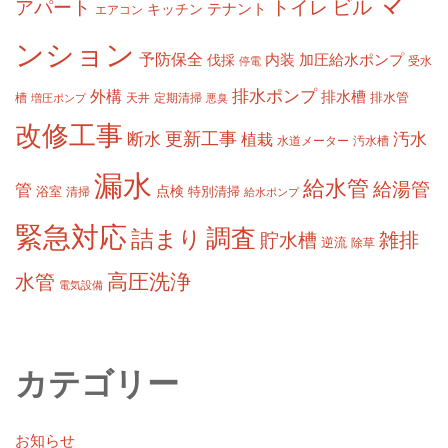
マ
ビル
アパート
トイレ
テナント
キッチン
エアコン
ンション
予防保全
内装
加圧給水ポンプ
伐採
受水
停電
排水ポンプ
外構
排水槽
槽
定期清掃
排水管
増圧ポンプ
天井
悪臭
改修工事
更新工事
断水
汚水
植栽
水道メーター
汚水槽
漏水
給水管
給湯管
管
浴室
点検
清掃
特別清掃
給水ポンプ
緊急対応
調査
詰まり
雑排
貯水槽
逆流
除草
高圧洗浄
水管
電気設備
カテゴリー
お知らせ