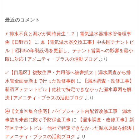
最近のコメント
⚡ 排水不良と漏水が同時発生！？｜電気温水器排水管修理事
例【日野市】
に
♨【電気温水器交換工事】中央区テナントビ
ル｜昭和60年製設備を更新し、テナント営業への影響を最小
限に対応 | アメニティ・プラスの活動ブログ
より
✅【目黒区】複数住戸・共用部へ被害拡大｜漏水調査から排
水管全面更新まで行った改修事例
に
【漏水調査・改修工事】
新宿区テナントビル｜他社で特定できなかった漏水原因を解
決 | アメニティ・プラスの活動ブログ
より
🚰【文京区集合住宅】パイプシャフト内配管改修工事｜漏水
事故を未然に防ぐ予防保全工事
に
【漏水調査・改修工事】新
宿区テナントビル｜他社で特定できなかった漏水原因を解決 |
アメニティ・プラスの活動ブログ
より