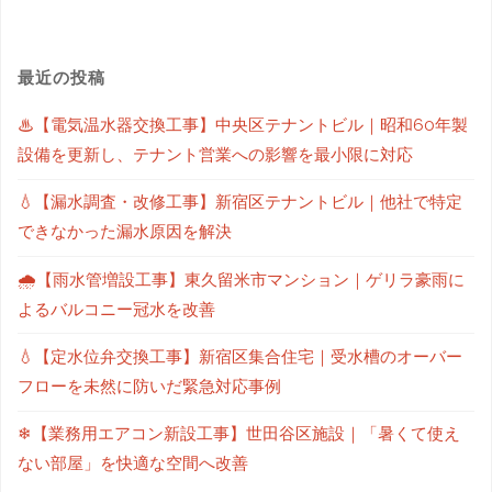
最近の投稿
♨【電気温水器交換工事】中央区テナントビル｜昭和60年製
設備を更新し、テナント営業への影響を最小限に対応
💧【漏水調査・改修工事】新宿区テナントビル｜他社で特定
できなかった漏水原因を解決
🌧【雨水管増設工事】東久留米市マンション｜ゲリラ豪雨に
よるバルコニー冠水を改善
💧【定水位弁交換工事】新宿区集合住宅｜受水槽のオーバー
フローを未然に防いだ緊急対応事例
❄【業務用エアコン新設工事】世田谷区施設｜「暑くて使え
ない部屋」を快適な空間へ改善