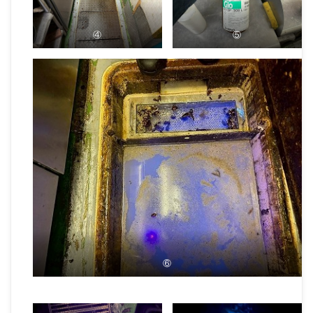
④
⑤
⑥