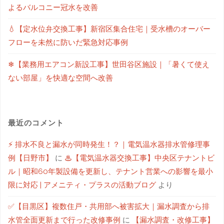
よるバルコニー冠水を改善
💧【定水位弁交換工事】新宿区集合住宅｜受水槽のオーバー
フローを未然に防いだ緊急対応事例
❄【業務用エアコン新設工事】世田谷区施設｜「暑くて使え
ない部屋」を快適な空間へ改善
最近のコメント
⚡ 排水不良と漏水が同時発生！？｜電気温水器排水管修理事
例【日野市】
に
♨【電気温水器交換工事】中央区テナントビ
ル｜昭和60年製設備を更新し、テナント営業への影響を最小
限に対応 | アメニティ・プラスの活動ブログ
より
✅【目黒区】複数住戸・共用部へ被害拡大｜漏水調査から排
水管全面更新まで行った改修事例
に
【漏水調査・改修工事】