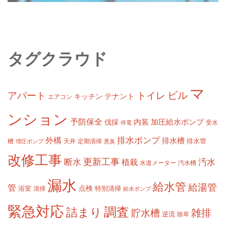
タグクラウド
マ
ビル
アパート
トイレ
テナント
キッチン
エアコン
ンション
予防保全
内装
加圧給水ポンプ
伐採
受水
停電
排水ポンプ
外構
排水槽
槽
定期清掃
排水管
増圧ポンプ
天井
悪臭
改修工事
更新工事
断水
汚水
植栽
水道メーター
汚水槽
漏水
給水管
給湯管
管
浴室
点検
清掃
特別清掃
給水ポンプ
緊急対応
調査
詰まり
雑排
貯水槽
逆流
除草