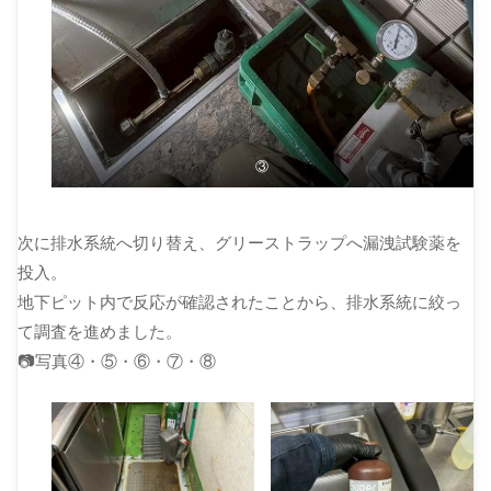
③
次に排水系統へ切り替え、グリーストラップへ漏洩試験薬を
投入。
地下ピット内で反応が確認されたことから、排水系統に絞っ
て調査を進めました。
📷写真④・⑤・⑥・⑦・⑧