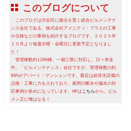
このブログについて
　このブログは渋谷区に拠点を置く総合ビルメンテナ
ンス会社である、株式会社アメニティ・プラスの工事
や点検などの事例を紹介するブログです。２０２５年
１０月より毎週水曜・金曜日に更新予定となりまし
た！

　管理棟数約1200棟、一都三県に対応し、日々奔走
中。「ビルメンテナンス」会社ですが、管理棟数の約
80%がアパート・マンションです。最近は給排水設備の
点検・工事に力を入れており、夜間の断水や漏水の対
応事例が多めになっています。HPは
こちら
から。ビル
メン王に俺はなる！