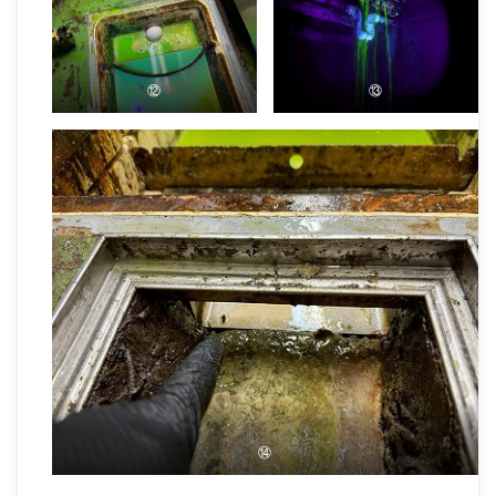
⑫
⑬
⑭