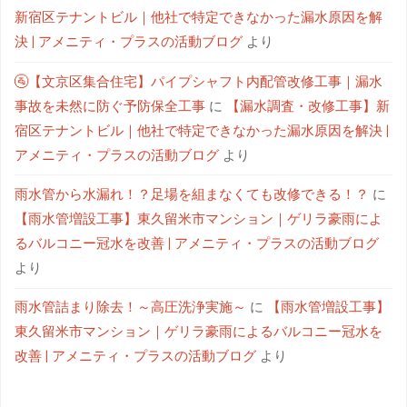
新宿区テナントビル｜他社で特定できなかった漏水原因を解
決 | アメニティ・プラスの活動ブログ
より
🚰【文京区集合住宅】パイプシャフト内配管改修工事｜漏水
事故を未然に防ぐ予防保全工事
に
【漏水調査・改修工事】新
宿区テナントビル｜他社で特定できなかった漏水原因を解決 |
アメニティ・プラスの活動ブログ
より
雨水管から水漏れ！？足場を組まなくても改修できる！？
に
【雨水管増設工事】東久留米市マンション｜ゲリラ豪雨によ
るバルコニー冠水を改善 | アメニティ・プラスの活動ブログ
より
雨水管詰まり除去！～高圧洗浄実施～
に
【雨水管増設工事】
東久留米市マンション｜ゲリラ豪雨によるバルコニー冠水を
改善 | アメニティ・プラスの活動ブログ
より