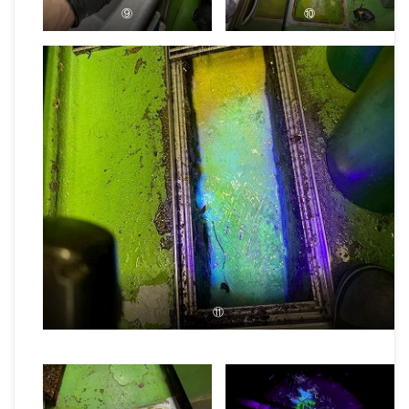
⑨
⑩
⑪