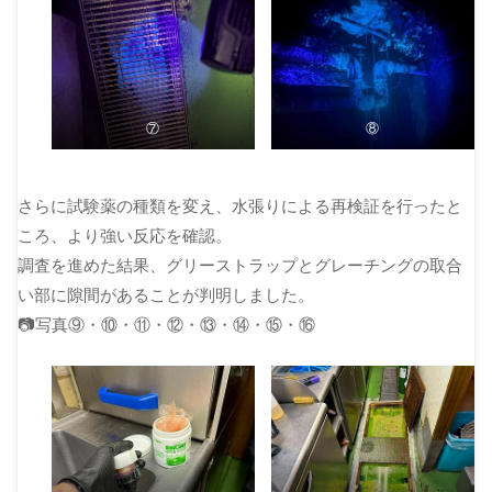
⑦
⑧
さらに試験薬の種類を変え、水張りによる再検証を行ったと
ころ、より強い反応を確認。
調査を進めた結果、グリーストラップとグレーチングの取合
い部に隙間があることが判明しました。
📷写真⑨・⑩・⑪・⑫・⑬・⑭・⑮・⑯