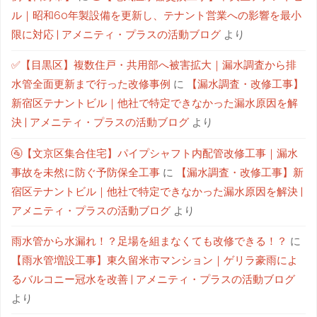
ル｜昭和60年製設備を更新し、テナント営業への影響を最小
限に対応 | アメニティ・プラスの活動ブログ
より
✅【目黒区】複数住戸・共用部へ被害拡大｜漏水調査から排
水管全面更新まで行った改修事例
に
【漏水調査・改修工事】
新宿区テナントビル｜他社で特定できなかった漏水原因を解
決 | アメニティ・プラスの活動ブログ
より
🚰【文京区集合住宅】パイプシャフト内配管改修工事｜漏水
事故を未然に防ぐ予防保全工事
に
【漏水調査・改修工事】新
宿区テナントビル｜他社で特定できなかった漏水原因を解決 |
アメニティ・プラスの活動ブログ
より
雨水管から水漏れ！？足場を組まなくても改修できる！？
に
【雨水管増設工事】東久留米市マンション｜ゲリラ豪雨によ
るバルコニー冠水を改善 | アメニティ・プラスの活動ブログ
より