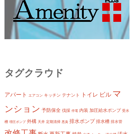
タグクラウド
マ
ビル
アパート
トイレ
テナント
キッチン
エアコン
ンション
予防保全
内装
加圧給水ポンプ
伐採
受水
停電
排水ポンプ
外構
排水槽
槽
定期清掃
排水管
増圧ポンプ
天井
悪臭
改修工事
更新工事
断水
汚水