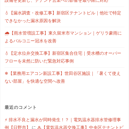
設備を更新し、テナント営業への影響を最小限に対応
💧【漏水調査・改修工事】新宿区テナントビル｜他社で特定
できなかった漏水原因を解決
🌧【雨水管増設工事】東久留米市マンション｜ゲリラ豪雨に
よるバルコニー冠水を改善
💧【定水位弁交換工事】新宿区集合住宅｜受水槽のオーバー
フローを未然に防いだ緊急対応事例
❄【業務用エアコン新設工事】世田谷区施設｜「暑くて使え
ない部屋」を快適な空間へ改善
最近のコメント
⚡ 排水不良と漏水が同時発生！？｜電気温水器排水管修理事
例【日野市】
に
♨【電気温水器交換工事】中央区テナントビ