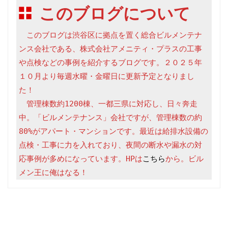
このブログについて
　このブログは渋谷区に拠点を置く総合ビルメンテナ
ンス会社である、株式会社アメニティ・プラスの工事
や点検などの事例を紹介するブログです。２０２５年
１０月より毎週水曜・金曜日に更新予定となりまし
た！

　管理棟数約1200棟、一都三県に対応し、日々奔走
中。「ビルメンテナンス」会社ですが、管理棟数の約
80%がアパート・マンションです。最近は給排水設備の
点検・工事に力を入れており、夜間の断水や漏水の対
応事例が多めになっています。HPは
こちら
から。ビル
メン王に俺はなる！