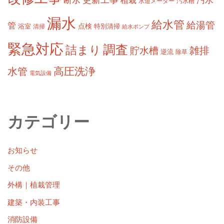
植栽
水道メーター
汚水槽
漏水
給水管
給湯管
管
浴室
点検
清掃
特別清掃
給水ポンプ
緊急対応
調査
詰まり
雑排
貯水槽
逆流
除草
高圧洗浄
水管
電気設備
カテゴリー
お知らせ
その他
外構｜植栽管理
建築・内装工事
消防設備