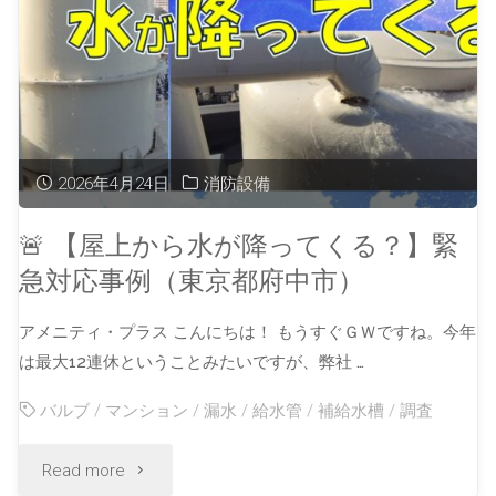
2026年4月24日
消防設備
🚨 【屋上から水が降ってくる？】緊
急対応事例（東京都府中市）
アメニティ・プラス こんにちは！ もうすぐＧＷですね。今年
は最大12連休ということみたいですが、弊社 …
バルブ
/
マンション
/
漏水
/
給水管
/
補給水槽
/
調査
Read more