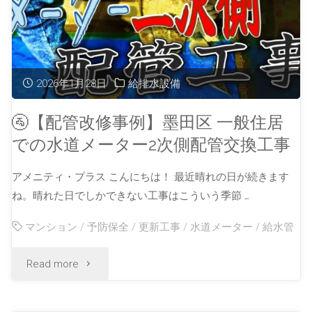
2026年1月28日
給排水設備
🚰【配管改修事例】墨田区 一般住居
での水道メーター2次側配管交換工事
アメニティ・プラス こんにちは！ 最近晴れの日が続きます
ね。晴れた日でしかできない工事はこういう季節 …
マンション
/
予防保全
/
更新工事
/
水道メーター
/
給水管
Read more