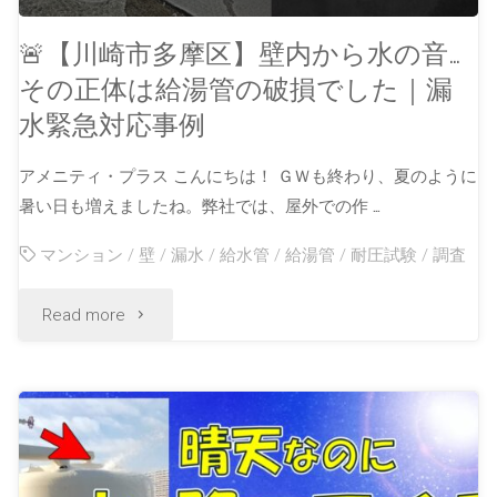
🚨【川崎市多摩区】壁内から水の音…
その正体は給湯管の破損でした｜漏
水緊急対応事例
アメニティ・プラス こんにちは！ ＧＷも終わり、夏のように
暑い日も増えましたね。弊社では、屋外での作 …
マンション
/
壁
/
漏水
/
給水管
/
給湯管
/
耐圧試験
/
調査
Read more