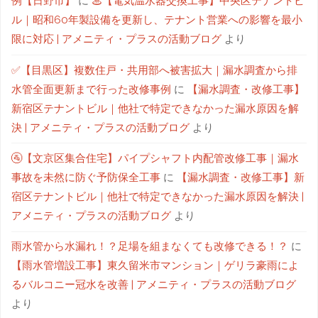
例【日野市】
に
♨【電気温水器交換工事】中央区テナントビ
ル｜昭和60年製設備を更新し、テナント営業への影響を最小
限に対応 | アメニティ・プラスの活動ブログ
より
✅【目黒区】複数住戸・共用部へ被害拡大｜漏水調査から排
水管全面更新まで行った改修事例
に
【漏水調査・改修工事】
新宿区テナントビル｜他社で特定できなかった漏水原因を解
決 | アメニティ・プラスの活動ブログ
より
🚰【文京区集合住宅】パイプシャフト内配管改修工事｜漏水
事故を未然に防ぐ予防保全工事
に
【漏水調査・改修工事】新
宿区テナントビル｜他社で特定できなかった漏水原因を解決 |
アメニティ・プラスの活動ブログ
より
雨水管から水漏れ！？足場を組まなくても改修できる！？
に
【雨水管増設工事】東久留米市マンション｜ゲリラ豪雨によ
るバルコニー冠水を改善 | アメニティ・プラスの活動ブログ
より