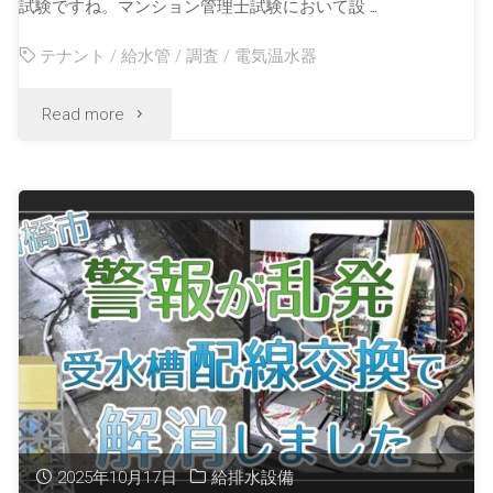
試験ですね。マンション管理士試験において設 …
テナント
/
給水管
/
調査
/
電気温水器
Read more
2025年10月17日
給排水設備