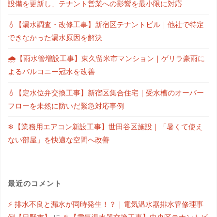
設備を更新し、テナント営業への影響を最小限に対応
💧【漏水調査・改修工事】新宿区テナントビル｜他社で特定
できなかった漏水原因を解決
🌧【雨水管増設工事】東久留米市マンション｜ゲリラ豪雨に
よるバルコニー冠水を改善
💧【定水位弁交換工事】新宿区集合住宅｜受水槽のオーバー
フローを未然に防いだ緊急対応事例
❄【業務用エアコン新設工事】世田谷区施設｜「暑くて使え
ない部屋」を快適な空間へ改善
最近のコメント
⚡ 排水不良と漏水が同時発生！？｜電気温水器排水管修理事