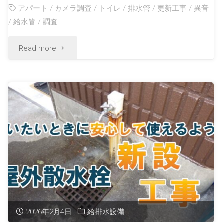
アパート
/
カメラ調査
/
トイレ
/
排水管
/
更新工事
/
異音
/
給水管
/
調査
Read more
2026年2月4日
給排水設備