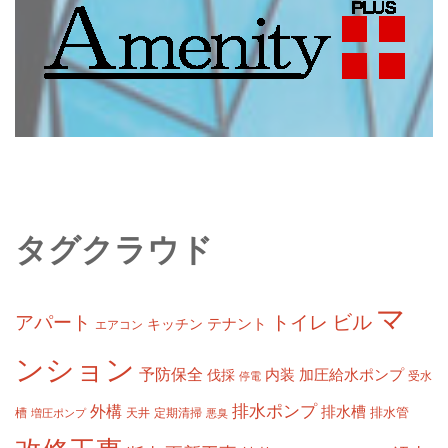
タグクラウド
マ
ビル
アパート
トイレ
テナント
キッチン
エアコン
ンション
予防保全
内装
加圧給水ポンプ
伐採
受水
停電
排水ポンプ
外構
排水槽
槽
定期清掃
排水管
増圧ポンプ
天井
悪臭