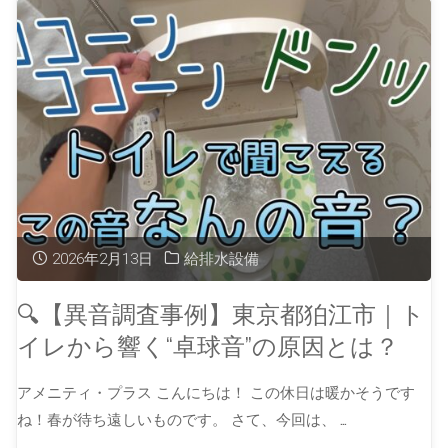
2026年2月13日
給排水設備
🔍【異音調査事例】東京都狛江市｜ト
イレから響く“卓球音”の原因とは？
アメニティ・プラス こんにちは！ この休日は暖かそうです
ね！春が待ち遠しいものです。 さて、今回は、 …