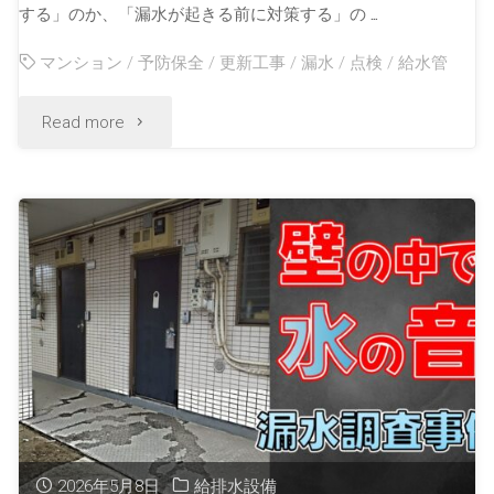
する」のか、「漏水が起きる前に対策する」の …
マンション
/
予防保全
/
更新工事
/
漏水
/
点検
/
給水管
Read more
2026年5月8日
給排水設備