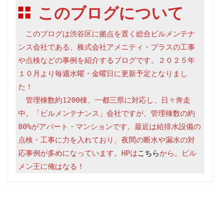
このブログについて
　このブログは渋谷区に拠点を置く総合ビルメンテナ
ンス会社である、株式会社アメニティ・プラスの工事
や点検などの事例を紹介するブログです。２０２５年
１０月より毎週水曜・金曜日に更新予定となりまし
た！

　管理棟数約1200棟、一都三県に対応し、日々奔走
中。「ビルメンテナンス」会社ですが、管理棟数の約
80%がアパート・マンションです。最近は給排水設備の
点検・工事に力を入れており、夜間の断水や漏水の対
応事例が多めになっています。HPは
こちら
から。ビル
メン王に俺はなる！