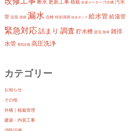
改修工事
更新工事
断水
汚水
植栽
水道メーター
汚水槽
漏水
給水管
給湯管
管
浴室
点検
清掃
特別清掃
給水ポンプ
緊急対応
調査
詰まり
雑排
貯水槽
逆流
除草
高圧洗浄
水管
電気設備
カテゴリー
お知らせ
その他
外構｜植栽管理
建築・内装工事
消防設備