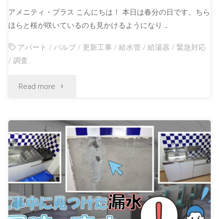
アメニティ・プラス こんにちは！ 本日は春分の日です。ちら
ほらと桜が咲いているのも見かけるようになり …
アパート
/
バルブ
/
更新工事
/
給水管
/
給湯器
/
緊急対応
/
調査
Read more