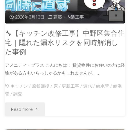
2026年3月13日
建築・内装工事
🔧【キッチン改修工事】中野区集合住
宅｜隠れた漏水リスクを同時解消し
た事例
アメニティ・プラス こんにちは！ 賃貸物件にお住いの方は経
験がある方もいらっしゃるかもしれませんが、 …
キッチン
/
原状回復
/
床
/
更新工事
/
漏水
/
給水管
/
給湯
管
/
調査
Read more